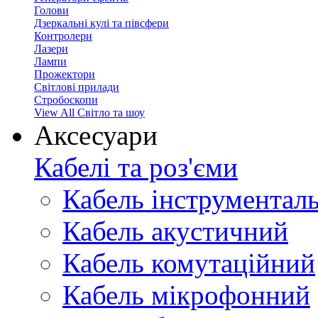
Голови
Дзеркальні кулі та півсфери
Контролери
Лазери
Лампи
Прожектори
Світлові прилади
Стробоскопи
View All Світло та шоу
Аксесуари
Кабелі та роз'єми
Кабель інструментал
Кабель акустичний
Кабель комутаційний
Кабель мікрофонний