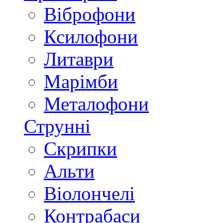
Віброфони
Ксилофони
Литаври
Марімби
Металофони
Струнні
Скрипки
Альти
Віолончелі
Контрабаси