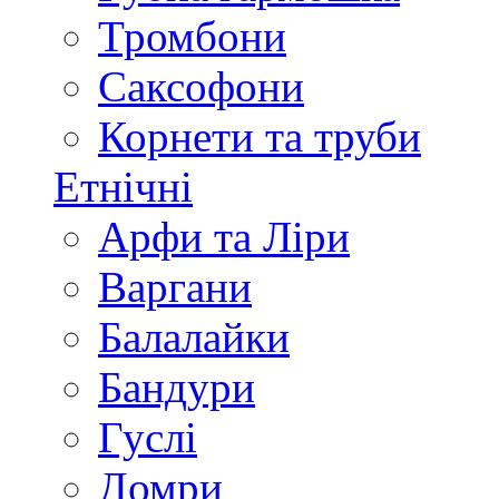
Тромбони
Саксофони
Корнети та труби
Етнічні
Арфи та Ліри
Варгани
Балалайки
Бандури
Гуслі
Домри