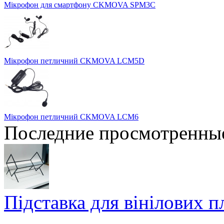
Мікрофон для смартфону CKMOVA SPM3C
Мiкрофон петличний CKMOVA LCM5D
Мiкрофон петличний CKMOVA LCM6
Последние просмотренны
Підставка для вінілових 