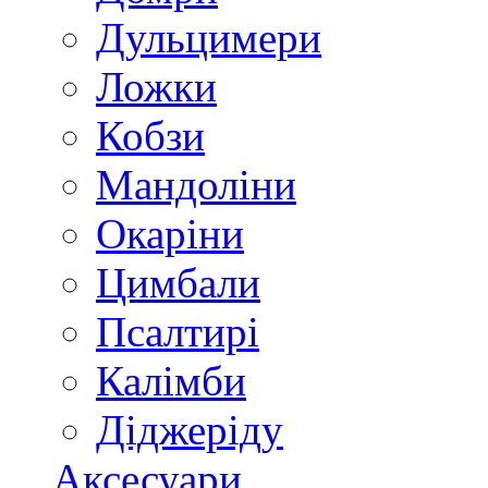
Дульцимери
Ложки
Кобзи
Мандоліни
Окаріни
Цимбали
Псалтирі
Калімби
Діджеріду
Аксесуари