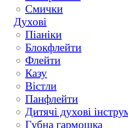
Смички
Духові
Піаніки
Блокфлейти
Флейти
Казу
Вістли
Панфлейти
Дитячі духові інстру
Губна гармошка