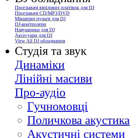
Програвачі вінілових платівок для DJ
Програвачі CD/MP3/DVD
Мікшерні пульти для DJ
DJ-контролери
Навушники для DJ
Аксесуари для DJ
View All DJ обладнання
Студія та звук
Динаміки
Лінійні масиви
Про-аудіо
Гучномовці
Поличкова акустика
Акустичні системи