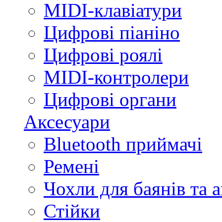
MIDI-клавіатури
Цифрові піаніно
Цифрові роялі
MIDI-контролери
Цифрові органи
Аксесуари
Bluetooth приймачі
Ремені
Чохли для баянів та 
Стійки