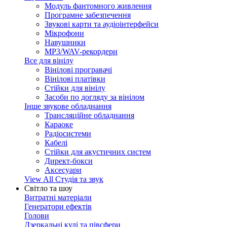
Модуль фантомного живлення
Програмне забезпечення
Звукові карти та аудіоінтерфейси
Мікрофони
Навушники
MP3/WAV-рекордери
Все для вінілу
Вінілові програвачі
Вінілові платівки
Стійки для вінілу
Засоби по догляду за вінілом
Інше звукове обладнання
Трансляційне обладнання
Караоке
Радіосистеми
Кабелі
Стійки для акустичних систем
Директ-бокси
Аксесуари
View All Студія та звук
Світло та шоу
Витратні матеріали
Генератори ефектів
Голови
Дзеркальні кулі та півсфери