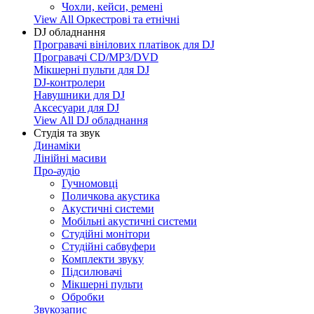
Чохли, кейси, ремені
View All Оркестрові та етнічні
DJ обладнання
Програвачі вінілових платівок для DJ
Програвачі CD/MP3/DVD
Мікшерні пульти для DJ
DJ-контролери
Навушники для DJ
Аксесуари для DJ
View All DJ обладнання
Студія та звук
Динаміки
Лінійні масиви
Про-аудіо
Гучномовці
Поличкова акустика
Акустичні системи
Мобільні акустичні системи
Студійні монітори
Студійні сабвуфери
Комплекти звуку
Підсилювачі
Мікшерні пульти
Обробки
Звукозапис