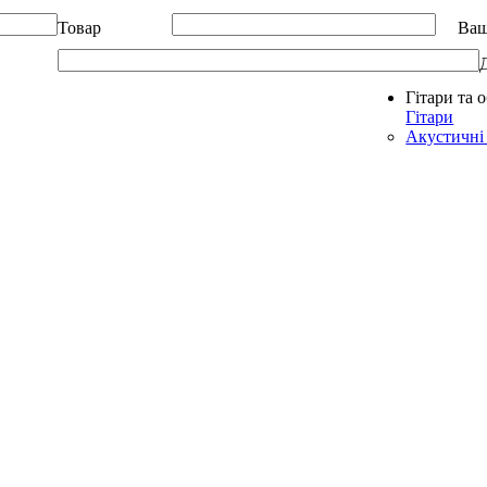
Товар
Ваш
Гітари та 
Allegro - Music: Музичні інструменти в Україні
Гітари
Акустичні 