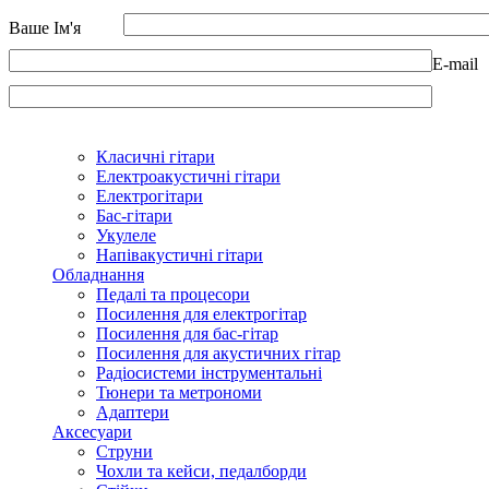
Ваше Ім'я
E-mail
Класичні гітари
Електроакустичні гітари
Електрогітари
Бас-гітари
Укулеле
Напівакустичні гітари
Обладнання
Педалі та процесори
Посилення для електрогітар
Посилення для бас-гітар
Посилення для акустичних гітар
Радіосистеми інструментальні
Тюнери та метрономи
Адаптери
Аксесуари
Струни
Чохли та кейси, педалборди