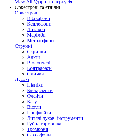
View All Ударні та перкусія
Оркестрові та етнічні
Оркестрові
Віброфони
Ксилофони
Литаври
Марімби
Металофони
Струнні
Скрипки
Альти
Віолончелі
Контрабаси
Смички
Духові
Піаніки
Блокфлейти
Флейти
Казу
Вістли
Панфлейти
Дитячі духові інструменти
Губна гармошка
Тромбони
Саксофони