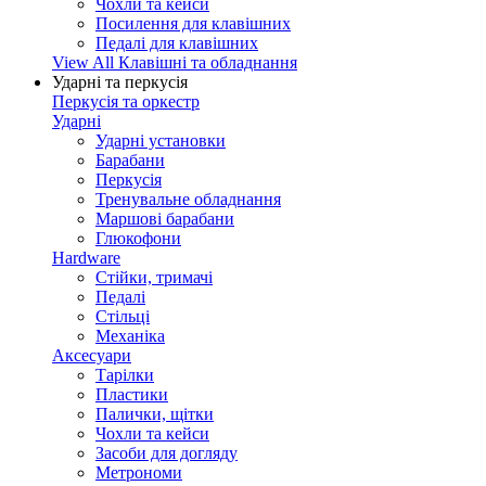
Чохли та кейси
Посилення для клавішних
Педалі для клавішних
View All Клавішні та обладнання
Ударні та перкусія
Перкусія та оркестр
Ударні
Ударні установки
Барабани
Перкусія
Тренувальне обладнання
Маршові барабани
Глюкофони
Hardware
Стійки, тримачі
Педалі
Стільці
Механіка
Аксесуари
Тарілки
Пластики
Палички, щітки
Чохли та кейси
Засоби для догляду
Метрономи