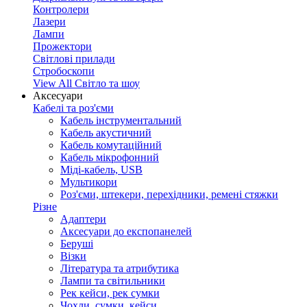
Контролери
Лазери
Лампи
Прожектори
Світлові прилади
Стробоскопи
View All Світло та шоу
Аксесуари
Кабелі та роз'єми
Кабель інструментальний
Кабель акустичний
Кабель комутаційний
Кабель мікрофонний
Міді-кабель, USB
Мультикори
Роз'єми, штекери, перехідники, ремені стяжки
Різне
Адаптери
Аксесуари до експопанелей
Беруші
Візки
Література та атрибутика
Лампи та світильники
Рек кейси, рек сумки
Чохли, сумки, кейси