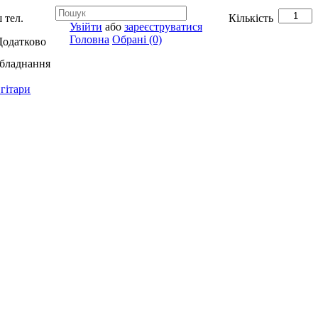
 тел.
Кількість
Увійти
або
зареєструватися
Головна
Обрані (0)
Додатково
обладнання
гітари