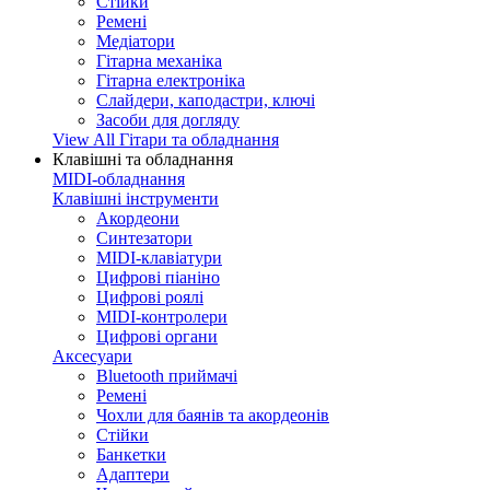
Стійки
Ремені
Медіатори
Гітарна механіка
Гітарна електроніка
Слайдери, каподастри, ключі
Засоби для догляду
View All Гітари та обладнання
Клавішні та обладнання
MIDI-обладнання
Клавішні інструменти
Акордеони
Синтезатори
MIDI-клавіатури
Цифрові піаніно
Цифрові роялі
MIDI-контролери
Цифрові органи
Аксесуари
Bluetooth приймачі
Ремені
Чохли для баянів та акордеонів
Стійки
Банкетки
Адаптери