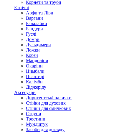
Корнети та труби
Етнічні
Арфи та Ліри
Варгани
Балалайки
Бандури
Гуслі
Домри
Дульцимери
Ложки
Кобзи
Мандоліни
Окаріни
Цимбали
Псалтирі
Калімби
Діджеріду
Аксесуари
Диригентські палички
Стійки для духових
Стійки для смичкових
Струни
Тростини
Мундштук
Засоби для догляду