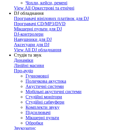
Чохли, кейси, ремені
View All Оркестрові та етнічні
DJ обладнання
Програвачі вінілових платівок для DJ
Програвачі CD/MP3/DVD
Мікшерні пульти для DJ
DJ-контролери
Навушники для DJ
Аксесуари для DJ
View All DJ обладнання
Студія та звук
Динаміки
Лінійні масиви
Про-аудіо
Гучномовці
Поличкова акустика
Акустичні системи
Мобільні акустичні системи
Студійні монітори
Студійні сабвуфери
Комплекти звуку
Підсилювачі
Мікшерні пульти
Обробки
Звукозапис