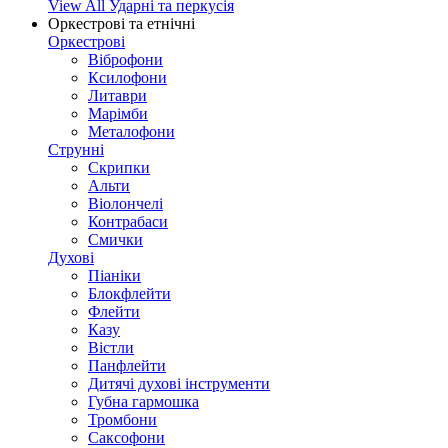
View All Ударні та перкусія
Оркестрові та етнічні
Оркестрові
Віброфони
Ксилофони
Литаври
Марімби
Металофони
Струнні
Скрипки
Альти
Віолончелі
Контрабаси
Смички
Духові
Піаніки
Блокфлейти
Флейти
Казу
Вістли
Панфлейти
Дитячі духові інструменти
Губна гармошка
Тромбони
Саксофони