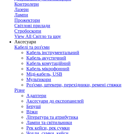
Контролери
Лазери
Лампи
Прожектори
Світлові прилади
Стробоскопи
View All Світло та шоу
Аксесуари
Кабелі та роз'єми
Кабель інструментальний
Кабель акустичний
Кабель комутаційний
Кабель мікрофонний
Міді-кабель, USB
Мультикори
Роз'єми, штекери, перехідники, ремені стяжки
Різне
Адаптери
Аксесуари до експопанелей
Беруші
Візки
Література та атрибутика
Лампи та світильники
Рек кейси, рек сумки
Чохли, сумки, кейси