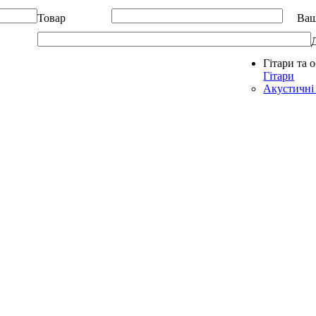
Товар
Ваш
Гітари та 
Allegro - Music: Музичні інструменти в Україні
Гітари
Акустичні 