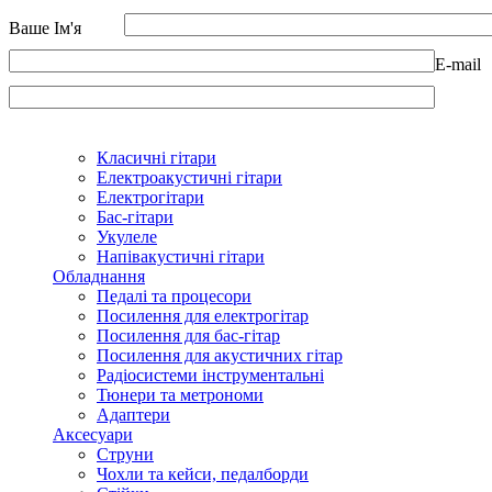
Ваше Ім'я
E-mail
Класичні гітари
Електроакустичні гітари
Електрогітари
Бас-гітари
Укулеле
Напівакустичні гітари
Обладнання
Педалі та процесори
Посилення для електрогітар
Посилення для бас-гітар
Посилення для акустичних гітар
Радіосистеми інструментальні
Тюнери та метрономи
Адаптери
Аксесуари
Струни
Чохли та кейси, педалборди