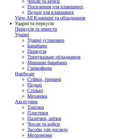
Чохли та кейси
Посилення для клавішних
Педалі для клавішних
View All Клавішні та обладнання
Ударні та перкусія
Перкусія та оркестр
Ударні
Ударні установки
Барабани
Перкусія
Тренувальне обладнання
Маршові барабани
Глюкофони
Hardware
Стійки, тримачі
Педалі
Стільці
Механіка
Аксесуари
Тарілки
Пластики
Палички, щітки
Чохли та кейси
Засоби для догляду
Метрономи