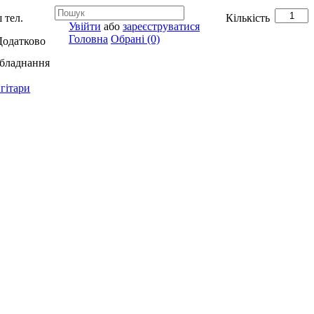
 тел.
Кількість
Увійти
або
зареєструватися
Головна
Обрані (0)
Додатково
обладнання
гітари