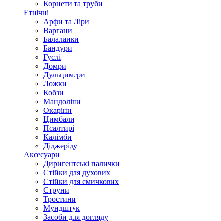
Корнети та труби
Етнічні
Арфи та Ліри
Варгани
Балалайки
Бандури
Гуслі
Домри
Дульцимери
Ложки
Кобзи
Мандоліни
Окаріни
Цимбали
Псалтирі
Калімби
Діджеріду
Аксесуари
Диригентські палички
Стійки для духових
Стійки для смичкових
Струни
Тростини
Мундштук
Засоби для догляду