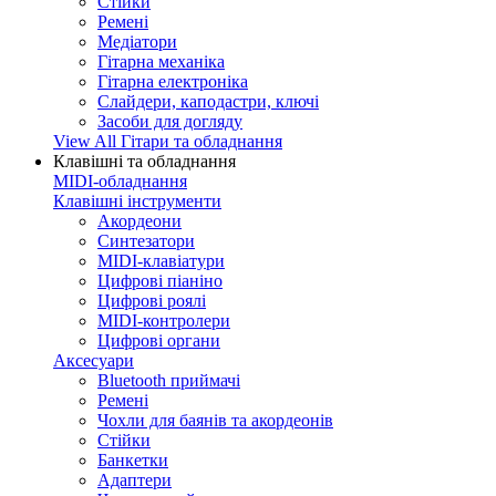
Стійки
Ремені
Медіатори
Гітарна механіка
Гітарна електроніка
Слайдери, каподастри, ключі
Засоби для догляду
View All Гітари та обладнання
Клавішні та обладнання
MIDI-обладнання
Клавішні інструменти
Акордеони
Синтезатори
MIDI-клавіатури
Цифрові піаніно
Цифрові роялі
MIDI-контролери
Цифрові органи
Аксесуари
Bluetooth приймачі
Ремені
Чохли для баянів та акордеонів
Стійки
Банкетки
Адаптери