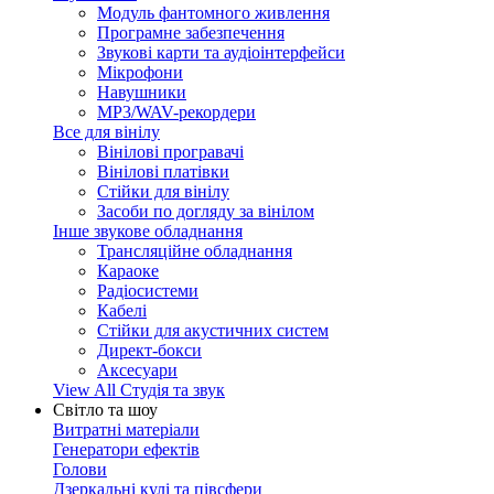
Модуль фантомного живлення
Програмне забезпечення
Звукові карти та аудіоінтерфейси
Мікрофони
Навушники
MP3/WAV-рекордери
Все для вінілу
Вінілові програвачі
Вінілові платівки
Стійки для вінілу
Засоби по догляду за вінілом
Інше звукове обладнання
Трансляційне обладнання
Караоке
Радіосистеми
Кабелі
Стійки для акустичних систем
Директ-бокси
Аксесуари
View All Студія та звук
Світло та шоу
Витратні матеріали
Генератори ефектів
Голови
Дзеркальні кулі та півсфери