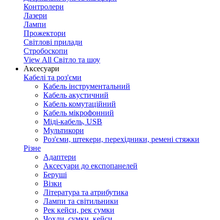
Контролери
Лазери
Лампи
Прожектори
Світлові прилади
Стробоскопи
View All Світло та шоу
Аксесуари
Кабелі та роз'єми
Кабель інструментальний
Кабель акустичний
Кабель комутаційний
Кабель мікрофонний
Міді-кабель, USB
Мультикори
Роз'єми, штекери, перехідники, ремені стяжки
Різне
Адаптери
Аксесуари до експопанелей
Беруші
Візки
Література та атрибутика
Лампи та світильники
Рек кейси, рек сумки
Чохли, сумки, кейси