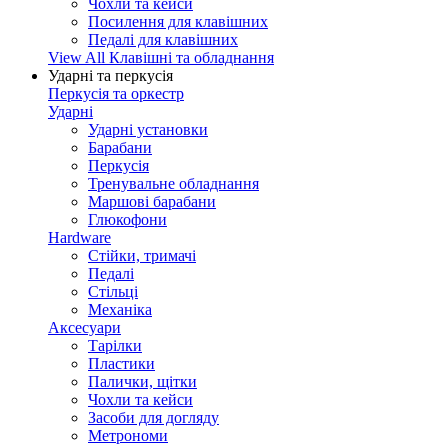
Чохли та кейси
Посилення для клавішних
Педалі для клавішних
View All Клавішні та обладнання
Ударні та перкусія
Перкусія та оркестр
Ударні
Ударні установки
Барабани
Перкусія
Тренувальне обладнання
Маршові барабани
Глюкофони
Hardware
Стійки, тримачі
Педалі
Стільці
Механіка
Аксесуари
Тарілки
Пластики
Палички, щітки
Чохли та кейси
Засоби для догляду
Метрономи