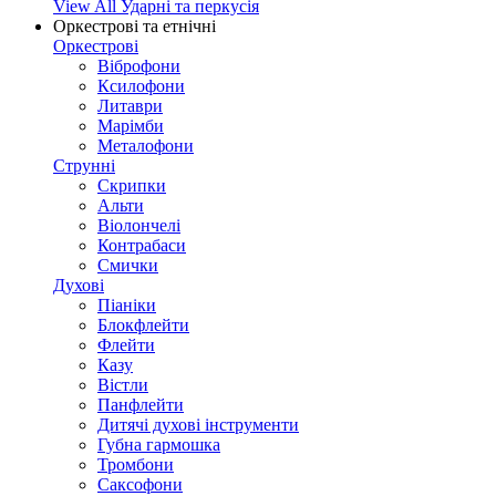
View All Ударні та перкусія
Оркестрові та етнічні
Оркестрові
Віброфони
Ксилофони
Литаври
Марімби
Металофони
Струнні
Скрипки
Альти
Віолончелі
Контрабаси
Смички
Духові
Піаніки
Блокфлейти
Флейти
Казу
Вістли
Панфлейти
Дитячі духові інструменти
Губна гармошка
Тромбони
Саксофони