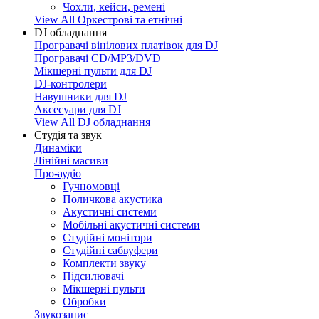
Чохли, кейси, ремені
View All Оркестрові та етнічні
DJ обладнання
Програвачі вінілових платівок для DJ
Програвачі CD/MP3/DVD
Мікшерні пульти для DJ
DJ-контролери
Навушники для DJ
Аксесуари для DJ
View All DJ обладнання
Студія та звук
Динаміки
Лінійні масиви
Про-аудіо
Гучномовці
Поличкова акустика
Акустичні системи
Мобільні акустичні системи
Студійні монітори
Студійні сабвуфери
Комплекти звуку
Підсилювачі
Мікшерні пульти
Обробки
Звукозапис