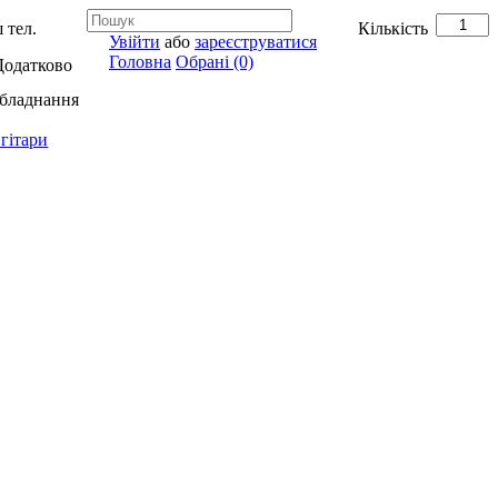
 тел.
Кількість
Увійти
або
зареєструватися
Головна
Обрані (0)
Додатково
обладнання
гітари