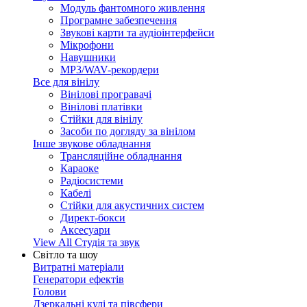
Модуль фантомного живлення
Програмне забезпечення
Звукові карти та аудіоінтерфейси
Мікрофони
Навушники
MP3/WAV-рекордери
Все для вінілу
Вінілові програвачі
Вінілові платівки
Стійки для вінілу
Засоби по догляду за вінілом
Інше звукове обладнання
Трансляційне обладнання
Караоке
Радіосистеми
Кабелі
Стійки для акустичних систем
Директ-бокси
Аксесуари
View All Студія та звук
Світло та шоу
Витратні матеріали
Генератори ефектів
Голови
Дзеркальні кулі та півсфери