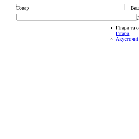
Товар
Ваш
Гітари та 
Allegro - Music: Музичні інструменти в Україні
Гітари
Акустичні 