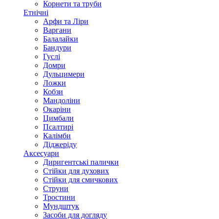
Корнети та труби
Етнічні
Арфи та Ліри
Варгани
Балалайки
Бандури
Гуслі
Домри
Дульцимери
Ложки
Кобзи
Мандоліни
Окаріни
Цимбали
Псалтирі
Калімби
Діджеріду
Аксесуари
Диригентські палички
Стійки для духових
Стійки для смичкових
Струни
Тростини
Мундштук
Засоби для догляду