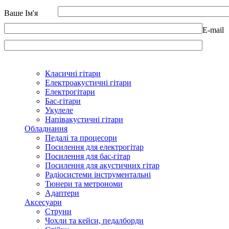
Ваше Ім'я
E-mail
Класичні гітари
Електроакустичні гітари
Електрогітари
Бас-гітари
Укулеле
Напівакустичні гітари
Обладнання
Педалі та процесори
Посилення для електрогітар
Посилення для бас-гітар
Посилення для акустичних гітар
Радіосистеми інструментальні
Тюнери та метрономи
Адаптери
Аксесуари
Струни
Чохли та кейси, педалборди