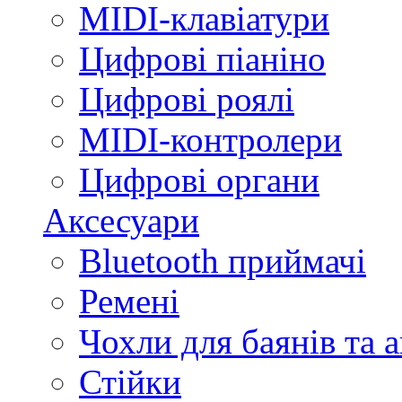
MIDI-клавіатури
Цифрові піаніно
Цифрові роялі
MIDI-контролери
Цифрові органи
Аксесуари
Bluetooth приймачі
Ремені
Чохли для баянів та 
Стійки