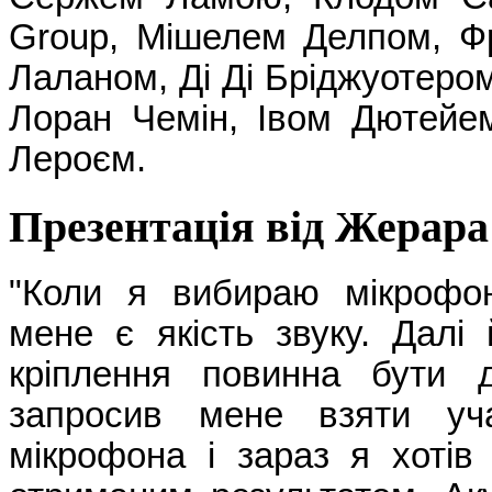
Group, Мішелем Делпом, Ф
Лаланом, Ді Ді Бріджуотером
Лоран Чемін, Івом Дютейе
Лероєм.
Презентація від Жерара
"Коли я вибираю мікрофо
мене є якість звуку. Далі
кріплення повинна бути 
запросив мене взяти уч
мікрофона і зараз я хотів