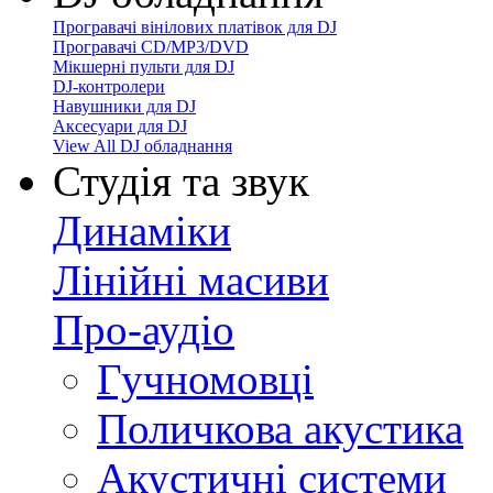
Програвачі вінілових платівок для DJ
Програвачі CD/MP3/DVD
Мікшерні пульти для DJ
DJ-контролери
Навушники для DJ
Аксесуари для DJ
View All DJ обладнання
Студія та звук
Динаміки
Лінійні масиви
Про-аудіо
Гучномовці
Поличкова акустика
Акустичні системи