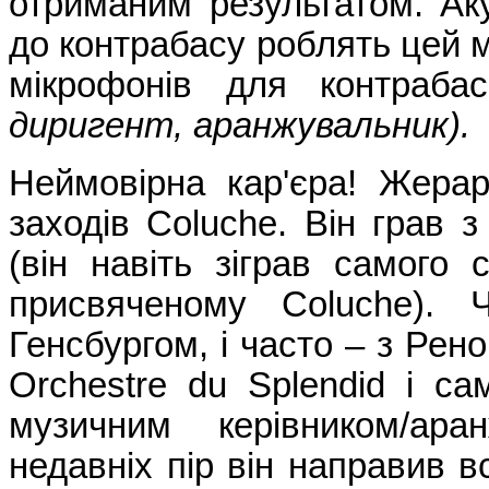
отриманим результатом. Аку
до контрабасу роблять цей 
мікрофонів для контраба
диригент, аранжувальник).
Неймовірна кар'єра! Жера
заходів Coluche. Він грав 
(він навіть зіграв самого
присвяченому Coluche).
Генсбургом, і часто – з Рено
Orchestre du Splendid і са
музичним керівником/ар
недавніх пір він направив 