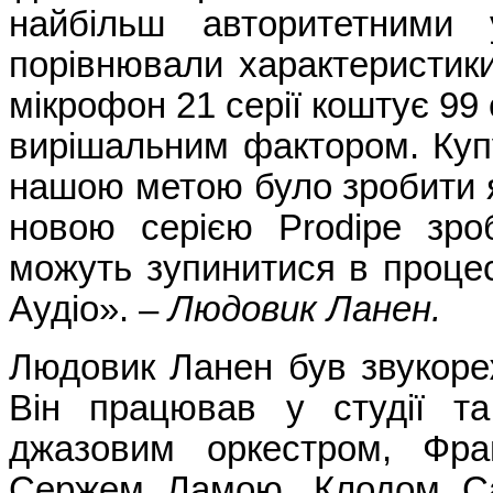
найбільш авторитетними 
порівнювали характеристик
мікрофон 21 серії коштує 99 
вирішальним фактором. Купу
нашою метою було зробити я
новою серією Prodipe зро
можуть зупинитися в процесі
Аудіо». –
Людовик Ланен.
Людовик Ланен був звукореж
Він працював у студії т
джазовим оркестром, Фра
Сержем Ламою, Клодом Са