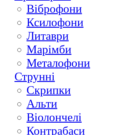
Віброфони
Ксилофони
Литаври
Марімби
Металофони
Струнні
Скрипки
Альти
Віолончелі
Контрабаси