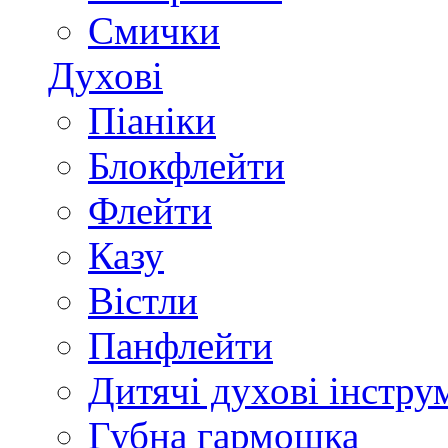
Смички
Духові
Піаніки
Блокфлейти
Флейти
Казу
Вістли
Панфлейти
Дитячі духові інстру
Губна гармошка