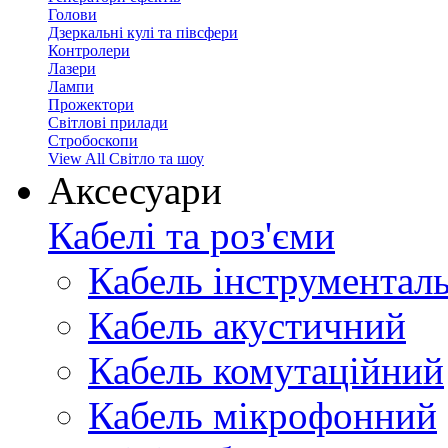
Голови
Дзеркальні кулі та півсфери
Контролери
Лазери
Лампи
Прожектори
Світлові прилади
Стробоскопи
View All Світло та шоу
Аксесуари
Кабелі та роз'єми
Кабель інструментал
Кабель акустичний
Кабель комутаційний
Кабель мікрофонний