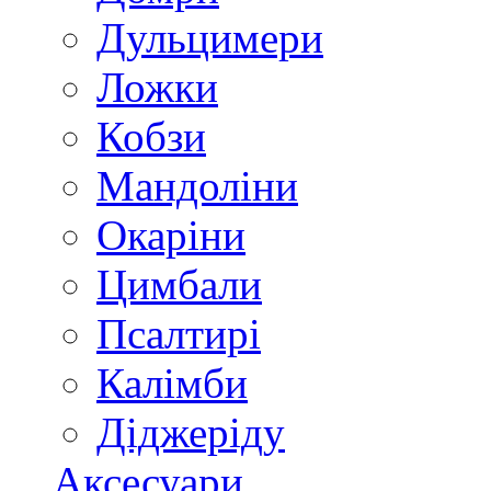
Дульцимери
Ложки
Кобзи
Мандоліни
Окаріни
Цимбали
Псалтирі
Калімби
Діджеріду
Аксесуари