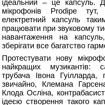
ідеальний – це капсуль. Д
мікрофонів Prodipe тут
електретний капсуль так
працювати при звуковому тис
навантаження на капсуль
зберігати все багатство гарм
Протестувати нову мікроф
найкращих музикантів: с
трубача Івона Гуілларда, 
звичайно, Клемана Гарсена
Клода Осліна, контрабасис
ідеєю створення такого кап