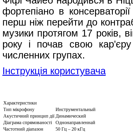
Фіфі Чайеб народився в Ніцц
фортепіано в консерваторії
перш ніж перейти до контраб
музики протягом 17 років, в
року і почав свою кар'єру
численних групах.
Інструкція користувача
Характеристики
Тип мікрофону
Инструментальный
Акустичний принцип дії
Динамический
Діаграма спрямованості
Однонаправленнай
Частотний діапазон
50 Гц – 20 кГц