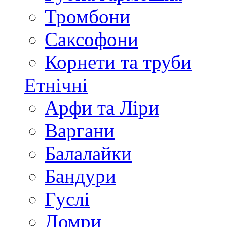
Тромбони
Саксофони
Корнети та труби
Етнічні
Арфи та Ліри
Варгани
Балалайки
Бандури
Гуслі
Домри