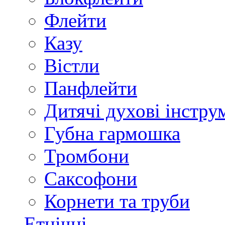
Флейти
Казу
Вістли
Панфлейти
Дитячі духові інстру
Губна гармошка
Тромбони
Саксофони
Корнети та труби
Етнічні