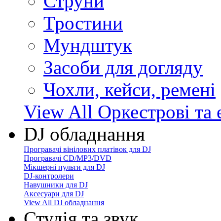
Струни
Тростини
Мундштук
Засоби для догляду
Чохли, кейси, ремені
View All Оркестрові та 
DJ обладнання
Програвачі вінілових платівок для DJ
Програвачі CD/MP3/DVD
Мікшерні пульти для DJ
DJ-контролери
Навушники для DJ
Аксесуари для DJ
View All DJ обладнання
Студія та звук