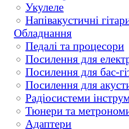
Укулеле
Напівакустичні гітар
Обладнання
Педалі та процесори
Посилення для елект
Посилення для бас-гі
Посилення для акуст
Радіосистеми інстру
Тюнери та метроном
Адаптери