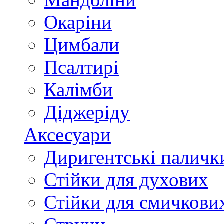
Окаріни
Цимбали
Псалтирі
Калімби
Діджеріду
Аксесуари
Диригентські паличк
Стійки для духових
Стійки для смичкови