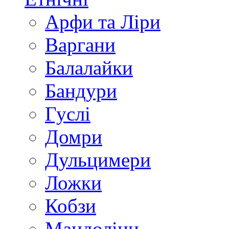
Арфи та Ліри
Варгани
Балалайки
Бандури
Гуслі
Домри
Дульцимери
Ложки
Кобзи
Мандоліни