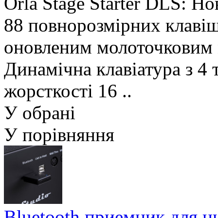
Orla Stage Starter DLS: 
88 повнорозмірних клавіш,
оновленим молоточковим 
Динамічна клавіатура з 4
жорсткості 16 ..
У обрані
У порівняння
Bluetooth приемник для 