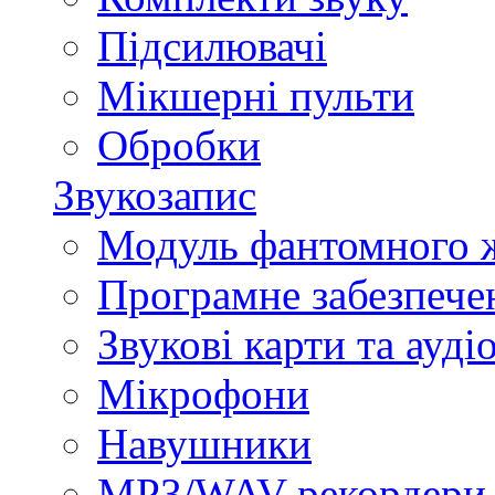
Підсилювачі
Мікшерні пульти
Обробки
Звукозапис
Модуль фантомного 
Програмне забезпече
Звукові карти та ауд
Мікрофони
Навушники
MP3/WAV-рекордери