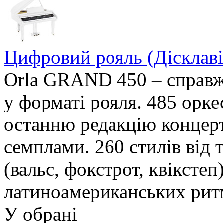
Цифровий рояль (Дісклав
Orla GRAND 450 – справ
у форматі рояля. 485 орк
останню редакцію концерт
семплами. 260 стилів від
(вальс, фокстрот, квікстеп
латиноамериканських рит
У обрані