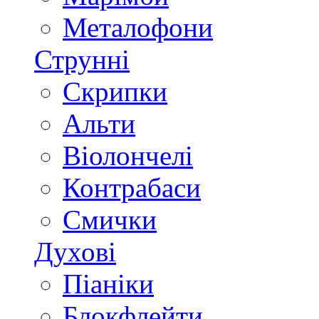
Металофони
Струнні
Скрипки
Альти
Віолончелі
Контрабаси
Смички
Духові
Піаніки
Блокфлейти