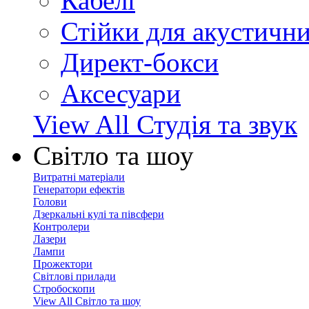
Кабелі
Стійки для акустичн
Директ-бокси
Аксесуари
View All Студія та звук
Світло та шоу
Витратні матеріали
Генератори ефектів
Голови
Дзеркальні кулі та півсфери
Контролери
Лазери
Лампи
Прожектори
Світлові прилади
Стробоскопи
View All Світло та шоу