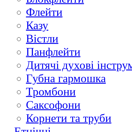
Флейти
Казу
Вістли
Панфлейти
Дитячі духові інстру
Губна гармошка
Тромбони
Саксофони
Корнети та труби
Етнічні