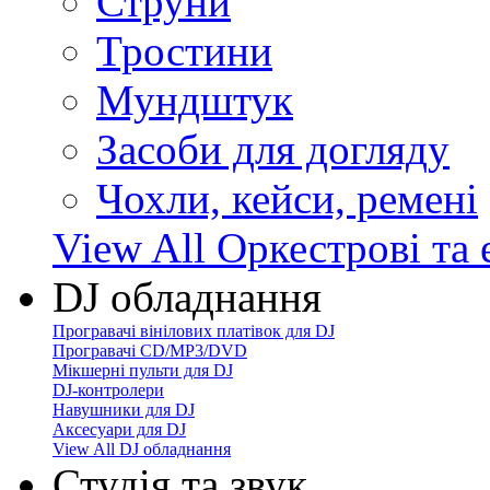
Струни
Тростини
Мундштук
Засоби для догляду
Чохли, кейси, ремені
View All Оркестрові та 
DJ обладнання
Програвачі вінілових платівок для DJ
Програвачі CD/MP3/DVD
Мікшерні пульти для DJ
DJ-контролери
Навушники для DJ
Аксесуари для DJ
View All DJ обладнання
Студія та звук