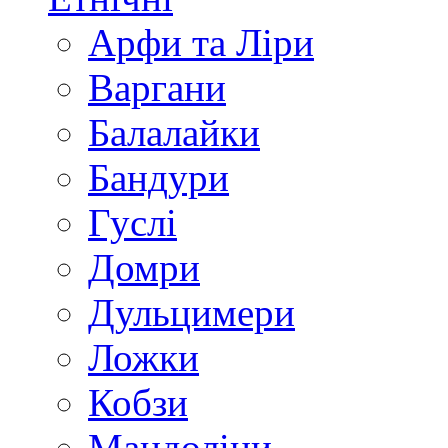
Арфи та Ліри
Варгани
Балалайки
Бандури
Гуслі
Домри
Дульцимери
Ложки
Кобзи
Мандоліни