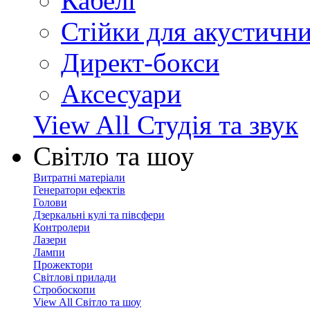
Кабелі
Стійки для акустичн
Директ-бокси
Аксесуари
View All Студія та звук
Світло та шоу
Витратні матеріали
Генератори ефектів
Голови
Дзеркальні кулі та півсфери
Контролери
Лазери
Лампи
Прожектори
Світлові прилади
Стробоскопи
View All Світло та шоу