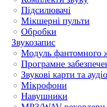
Підсилювачі
Мікшерні пульти
Обробки
Звукозапис
Модуль фантомного 
Програмне забезпече
Звукові карти та ауд
Мікрофони
Навушники
MP3/WAV-рекордери