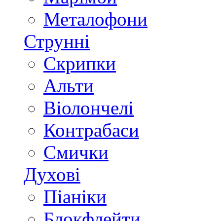
Металофони
Струнні
Скрипки
Альти
Віолончелі
Контрабаси
Смички
Духові
Піаніки
Блокфлейти