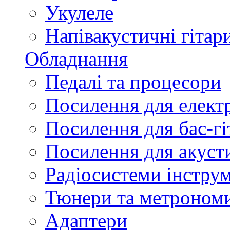
Укулеле
Напівакустичні гітар
Обладнання
Педалі та процесори
Посилення для елект
Посилення для бас-гі
Посилення для акуст
Радіосистеми інстру
Тюнери та метроном
Адаптери