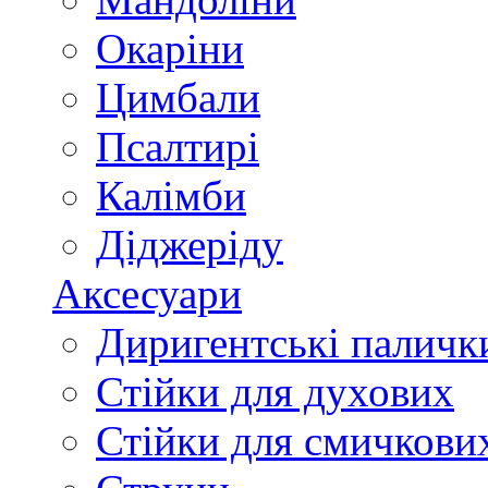
Окаріни
Цимбали
Псалтирі
Калімби
Діджеріду
Аксесуари
Диригентські паличк
Стійки для духових
Стійки для смичкови