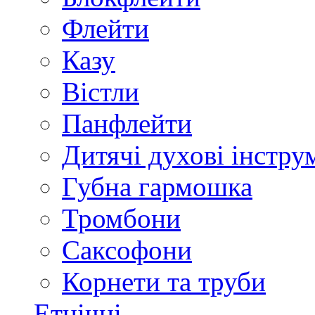
Флейти
Казу
Вістли
Панфлейти
Дитячі духові інстру
Губна гармошка
Тромбони
Саксофони
Корнети та труби
Етнічні