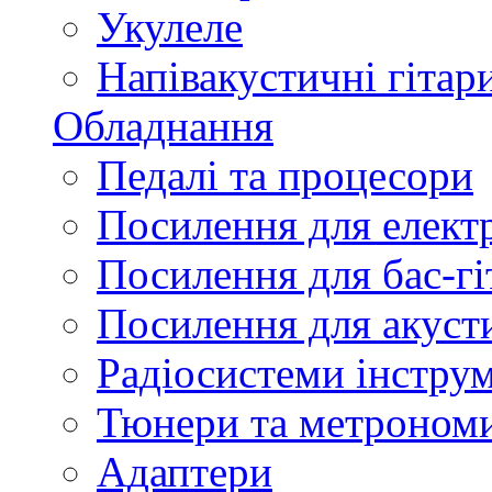
Укулеле
Напівакустичні гітар
Обладнання
Педалі та процесори
Посилення для елект
Посилення для бас-гі
Посилення для акуст
Радіосистеми інстру
Тюнери та метроном
Адаптери