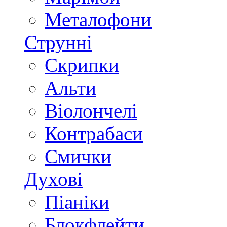
Металофони
Струнні
Скрипки
Альти
Віолончелі
Контрабаси
Смички
Духові
Піаніки
Блокфлейти