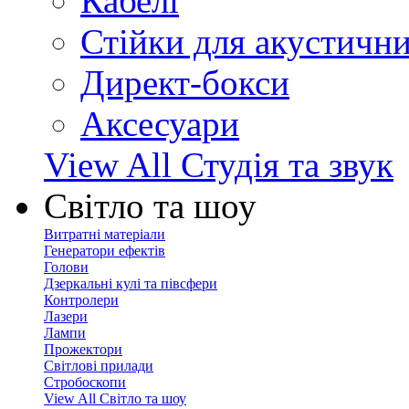
Кабелі
Стійки для акустичн
Директ-бокси
Аксесуари
View All Студія та звук
Світло та шоу
Витратні матеріали
Генератори ефектів
Голови
Дзеркальні кулі та півсфери
Контролери
Лазери
Лампи
Прожектори
Світлові прилади
Стробоскопи
View All Світло та шоу