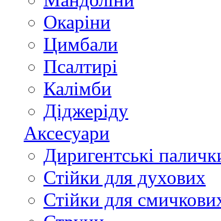
Окаріни
Цимбали
Псалтирі
Калімби
Діджеріду
Аксесуари
Диригентські паличк
Стійки для духових
Стійки для смичкови