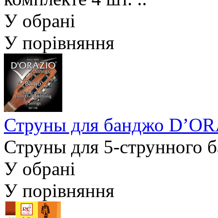
У обрані
У порівняння
Струны для банджо D’OR
Струны для 5-струнного б
У обрані
У порівняння