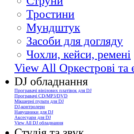
Струни
Тростини
Мундштук
Засоби для догляду
Чохли, кейси, ремені
View All Оркестрові та 
DJ обладнання
Програвачі вінілових платівок для DJ
Програвачі CD/MP3/DVD
Мікшерні пульти для DJ
DJ-контролери
Навушники для DJ
Аксесуари для DJ
View All DJ обладнання
Студія та звук