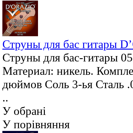
Струны для бас гитары 
Струны для бас-гитары 05
Материал: никель. Компле
дюймов Соль 3-ья Сталь .0
..
У обрані
У порівняння