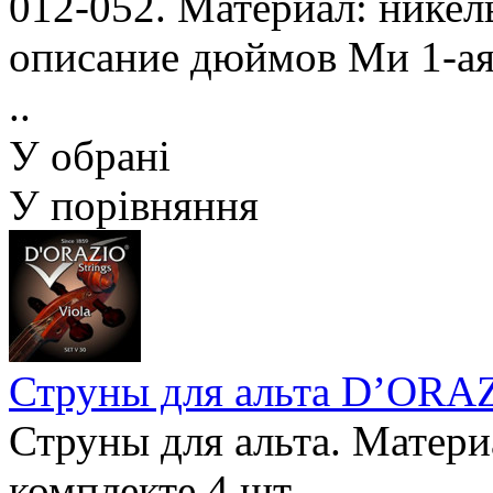
012-052. Материал: никел
описание дюймов Ми 1-ая 
..
У обрані
У порівняння
Струны для альта D’ORA
Струны для альта. Материа
комплекте 4 шт. ..