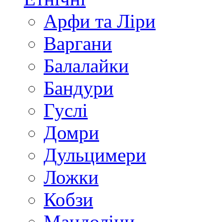
Арфи та Ліри
Варгани
Балалайки
Бандури
Гуслі
Домри
Дульцимери
Ложки
Кобзи
Мандоліни