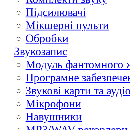
Підсилювачі
Мікшерні пульти
Обробки
Звукозапис
Модуль фантомного 
Програмне забезпече
Звукові карти та ауд
Мікрофони
Навушники
MP3/WAV-рекордери