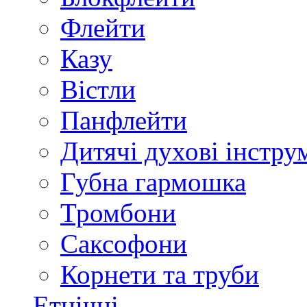
Флейти
Казу
Вістли
Панфлейти
Дитячі духові інстру
Губна гармошка
Тромбони
Саксофони
Корнети та труби
Етнічні