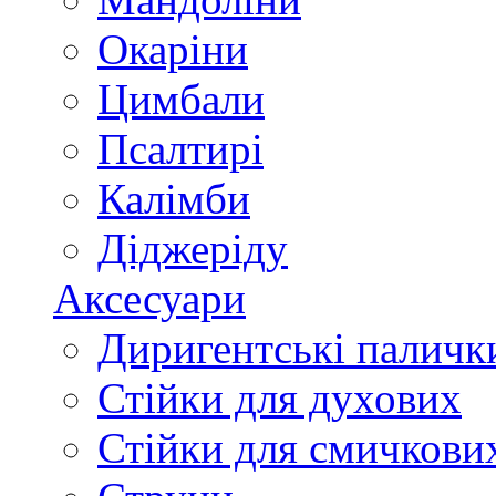
Окаріни
Цимбали
Псалтирі
Калімби
Діджеріду
Аксесуари
Диригентські паличк
Стійки для духових
Стійки для смичкови