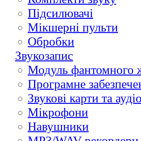
Підсилювачі
Мікшерні пульти
Обробки
Звукозапис
Модуль фантомного 
Програмне забезпече
Звукові карти та ауд
Мікрофони
Навушники
MP3/WAV-рекордери