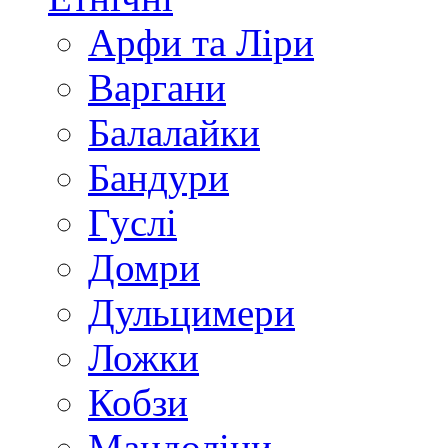
Арфи та Ліри
Варгани
Балалайки
Бандури
Гуслі
Домри
Дульцимери
Ложки
Кобзи
Мандоліни