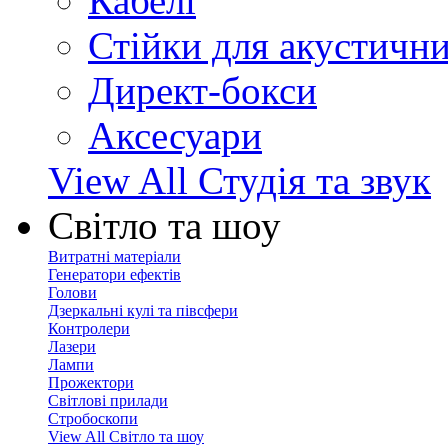
Кабелі
Стійки для акустичн
Директ-бокси
Аксесуари
View All Студія та звук
Світло та шоу
Витратні матеріали
Генератори ефектів
Голови
Дзеркальні кулі та півсфери
Контролери
Лазери
Лампи
Прожектори
Світлові прилади
Стробоскопи
View All Світло та шоу