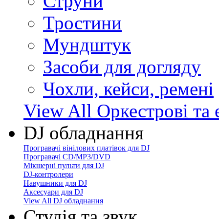
Струни
Тростини
Мундштук
Засоби для догляду
Чохли, кейси, ремені
View All Оркестрові та 
DJ обладнання
Програвачі вінілових платівок для DJ
Програвачі CD/MP3/DVD
Мікшерні пульти для DJ
DJ-контролери
Навушники для DJ
Аксесуари для DJ
View All DJ обладнання
Студія та звук