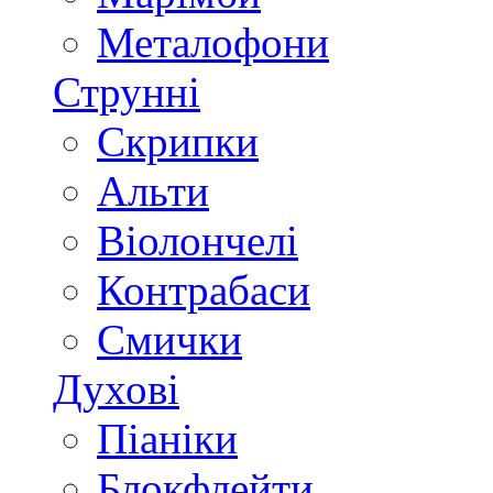
Металофони
Струнні
Скрипки
Альти
Віолончелі
Контрабаси
Смички
Духові
Піаніки
Блокфлейти