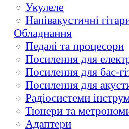
Укулеле
Напівакустичні гітар
Обладнання
Педалі та процесори
Посилення для елект
Посилення для бас-гі
Посилення для акуст
Радіосистеми інстру
Тюнери та метроном
Адаптери