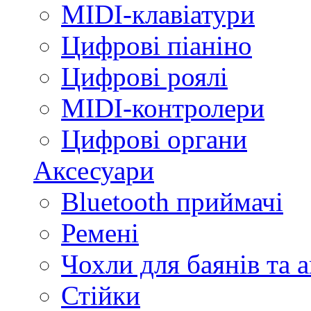
MIDI-клавіатури
Цифрові піаніно
Цифрові роялі
MIDI-контролери
Цифрові органи
Аксесуари
Bluetooth приймачі
Ремені
Чохли для баянів та 
Стійки