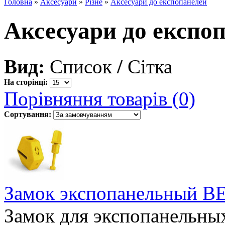
Головна
»
Аксесуари
»
Різне
»
Аксесуари до експопанелей
Аксесуари до експо
Вид:
Список
/
Сітка
На сторінці:
Порівняння товарів (0)
Сортування:
Замок экспопанельный 
Замок для экспопанельных