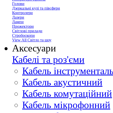
Голови
Дзеркальні кулі та півсфери
Контролери
Лазери
Лампи
Прожектори
Світлові прилади
Стробоскопи
View All Світло та шоу
Аксесуари
Кабелі та роз'єми
Кабель інструментал
Кабель акустичний
Кабель комутаційний
Кабель мікрофонний