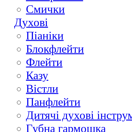
Смички
Духові
Піаніки
Блокфлейти
Флейти
Казу
Вістли
Панфлейти
Дитячі духові інстру
Губна гармошка