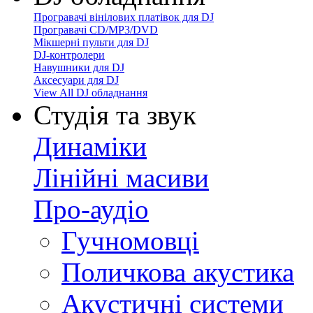
Програвачі вінілових платівок для DJ
Програвачі CD/MP3/DVD
Мікшерні пульти для DJ
DJ-контролери
Навушники для DJ
Аксесуари для DJ
View All DJ обладнання
Студія та звук
Динаміки
Лінійні масиви
Про-аудіо
Гучномовці
Поличкова акустика
Акустичні системи