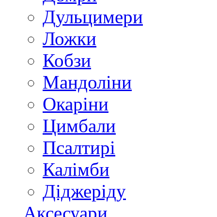
Дульцимери
Ложки
Кобзи
Мандоліни
Окаріни
Цимбали
Псалтирі
Калімби
Діджеріду
Аксесуари