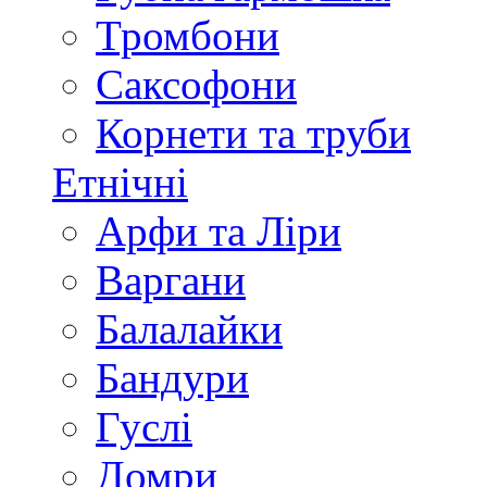
Тромбони
Саксофони
Корнети та труби
Етнічні
Арфи та Ліри
Варгани
Балалайки
Бандури
Гуслі
Домри