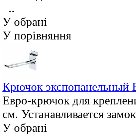
..
У обрані
У порівняння
Крючок экспопанельны
Евро-крючок для креплени
см. Устанавливается замо
У обрані