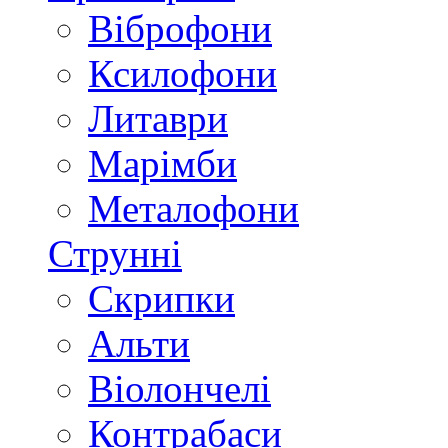
Віброфони
Ксилофони
Литаври
Марімби
Металофони
Струнні
Скрипки
Альти
Віолончелі
Контрабаси