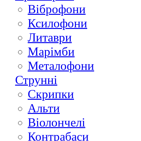
Віброфони
Ксилофони
Литаври
Марімби
Металофони
Струнні
Скрипки
Альти
Віолончелі
Контрабаси