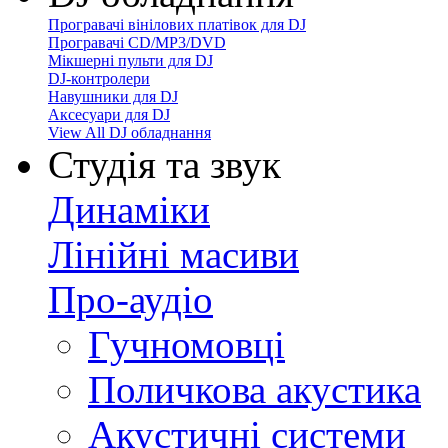
Програвачі вінілових платівок для DJ
Програвачі CD/MP3/DVD
Мікшерні пульти для DJ
DJ-контролери
Навушники для DJ
Аксесуари для DJ
View All DJ обладнання
Студія та звук
Динаміки
Лінійні масиви
Про-аудіо
Гучномовці
Поличкова акустика
Акустичні системи