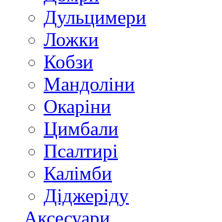
Дульцимери
Ложки
Кобзи
Мандоліни
Окаріни
Цимбали
Псалтирі
Калімби
Діджеріду
Аксесуари