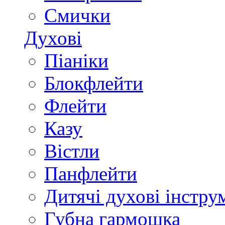
Смички
Духові
Піаніки
Блокфлейти
Флейти
Казу
Вістли
Панфлейти
Дитячі духові інстру
Губна гармошка