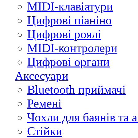
MIDI-клавіатури
Цифрові піаніно
Цифрові роялі
MIDI-контролери
Цифрові органи
Аксесуари
Bluetooth приймачі
Ремені
Чохли для баянів та 
Стійки