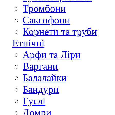
Тромбони
Саксофони
Корнети та труби
Етнічні
Арфи та Ліри
Варгани
Балалайки
Бандури
Гуслі
Домри