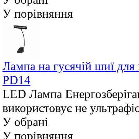
У порівняння
Лампа на гусячій шиї для 
PD14
LED Лампа Енергозберігаю
використовує не ультрафіо
У обрані
У порівняння