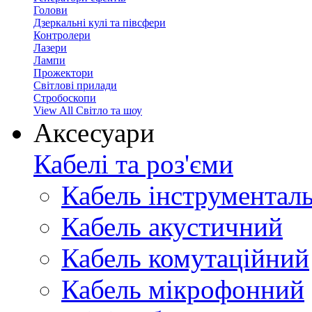
Голови
Дзеркальні кулі та півсфери
Контролери
Лазери
Лампи
Прожектори
Світлові прилади
Стробоскопи
View All Світло та шоу
Аксесуари
Кабелі та роз'єми
Кабель інструментал
Кабель акустичний
Кабель комутаційний
Кабель мікрофонний