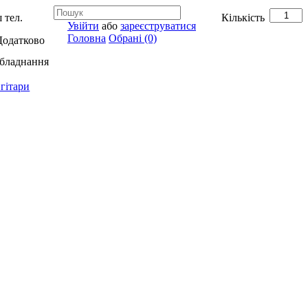
 тел.
Кількість
Увійти
або
зареєструватися
Головна
Обрані (0)
Додатково
обладнання
гітари