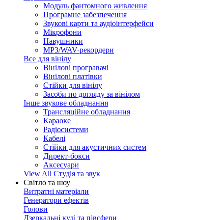
Модуль фантомного живлення
Програмне забезпечення
Звукові карти та аудіоінтерфейси
Мікрофони
Навушники
MP3/WAV-рекордери
Все для вінілу
Вінілові програвачі
Вінілові платівки
Стійки для вінілу
Засоби по догляду за вінілом
Інше звукове обладнання
Трансляційне обладнання
Караоке
Радіосистеми
Кабелі
Стійки для акустичних систем
Директ-бокси
Аксесуари
View All Студія та звук
Світло та шоу
Витратні матеріали
Генератори ефектів
Голови
Дзеркальні кулі та півсфери