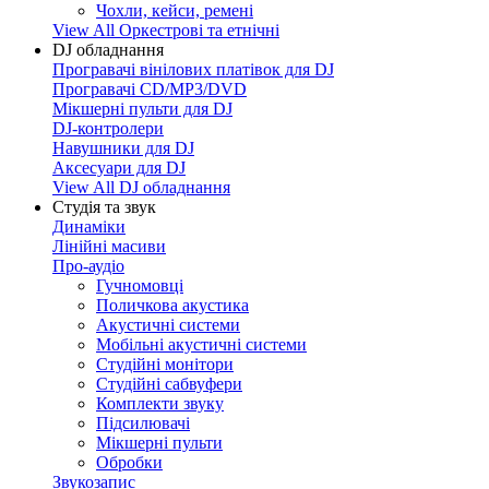
Чохли, кейси, ремені
View All Оркестрові та етнічні
DJ обладнання
Програвачі вінілових платівок для DJ
Програвачі CD/MP3/DVD
Мікшерні пульти для DJ
DJ-контролери
Навушники для DJ
Аксесуари для DJ
View All DJ обладнання
Студія та звук
Динаміки
Лінійні масиви
Про-аудіо
Гучномовці
Поличкова акустика
Акустичні системи
Мобільні акустичні системи
Студійні монітори
Студійні сабвуфери
Комплекти звуку
Підсилювачі
Мікшерні пульти
Обробки
Звукозапис