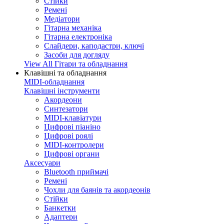
Стійки
Ремені
Медіатори
Гітарна механіка
Гітарна електроніка
Слайдери, каподастри, ключі
Засоби для догляду
View All Гітари та обладнання
Клавішні та обладнання
MIDI-обладнання
Клавішні інструменти
Акордеони
Синтезатори
MIDI-клавіатури
Цифрові піаніно
Цифрові роялі
MIDI-контролери
Цифрові органи
Аксесуари
Bluetooth приймачі
Ремені
Чохли для баянів та акордеонів
Стійки
Банкетки
Адаптери