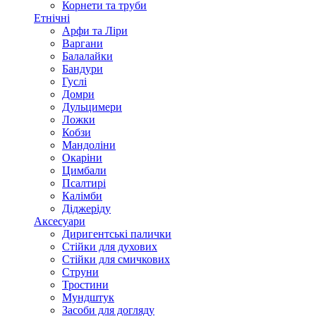
Корнети та труби
Етнічні
Арфи та Ліри
Варгани
Балалайки
Бандури
Гуслі
Домри
Дульцимери
Ложки
Кобзи
Мандоліни
Окаріни
Цимбали
Псалтирі
Калімби
Діджеріду
Аксесуари
Диригентські палички
Стійки для духових
Стійки для смичкових
Струни
Тростини
Мундштук
Засоби для догляду