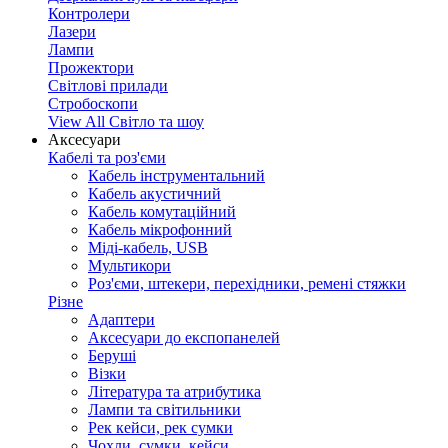
Контролери
Лазери
Лампи
Прожектори
Світлові прилади
Стробоскопи
View All Світло та шоу
Аксесуари
Кабелі та роз'єми
Кабель інструментальний
Кабель акустичний
Кабель комутаційний
Кабель мікрофонний
Міді-кабель, USB
Мультикори
Роз'єми, штекери, перехідники, ремені стяжки
Різне
Адаптери
Аксесуари до експопанелей
Беруші
Візки
Література та атрибутика
Лампи та світильники
Рек кейси, рек сумки
Чохли, сумки, кейси