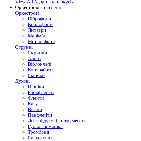
View All Ударні та перкусія
Оркестрові та етнічні
Оркестрові
Віброфони
Ксилофони
Литаври
Марімби
Металофони
Струнні
Скрипки
Альти
Віолончелі
Контрабаси
Смички
Духові
Піаніки
Блокфлейти
Флейти
Казу
Вістли
Панфлейти
Дитячі духові інструменти
Губна гармошка
Тромбони
Саксофони