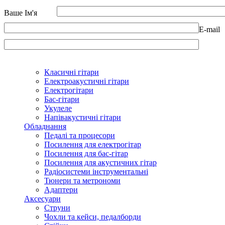
Ваше Ім'я
E-mail
Класичні гітари
Електроакустичні гітари
Електрогітари
Бас-гітари
Укулеле
Напівакустичні гітари
Обладнання
Педалі та процесори
Посилення для електрогітар
Посилення для бас-гітар
Посилення для акустичних гітар
Радіосистеми інструментальні
Тюнери та метрономи
Адаптери
Аксесуари
Струни
Чохли та кейси, педалборди