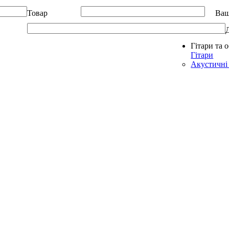
Товар
Ваш
Гітари та 
Allegro - Music: Музичні інструменти в Україні
Гітари
Акустичні 