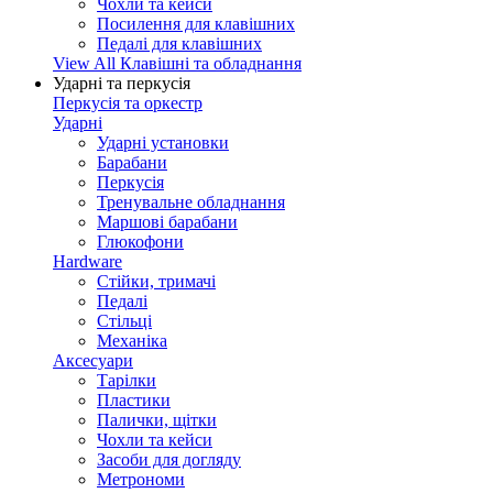
Чохли та кейси
Посилення для клавішних
Педалі для клавішних
View All Клавішні та обладнання
Ударні та перкусія
Перкусія та оркестр
Ударні
Ударні установки
Барабани
Перкусія
Тренувальне обладнання
Маршові барабани
Глюкофони
Hardware
Стійки, тримачі
Педалі
Стільці
Механіка
Аксесуари
Тарілки
Пластики
Палички, щітки
Чохли та кейси
Засоби для догляду
Метрономи