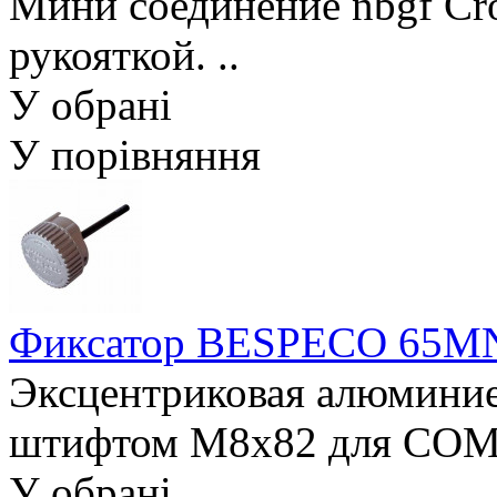
Мини соединение nbgf Cro
рукояткой. ..
У обрані
У порівняння
Фиксатор BESPECO 65
Эксцентриковая алюминиев
штифтом M8x82 для COMP
У обрані