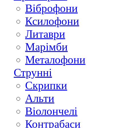
Віброфони
Ксилофони
Литаври
Марімби
Металофони
Струнні
Скрипки
Альти
Віолончелі
Контрабаси