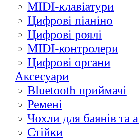
MIDI-клавіатури
Цифрові піаніно
Цифрові роялі
MIDI-контролери
Цифрові органи
Аксесуари
Bluetooth приймачі
Ремені
Чохли для баянів та 
Стійки