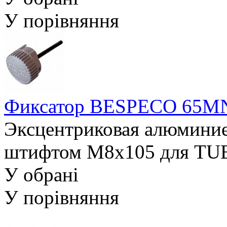
У порівняння
Фиксатор BESPECO 65
Эксцентриковая алюминиев
штифтом M8x105 для TUB
У обрані
У порівняння