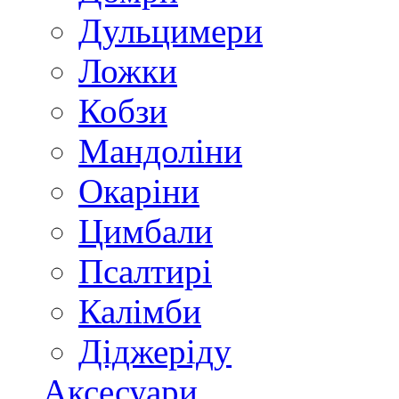
Дульцимери
Ложки
Кобзи
Мандоліни
Окаріни
Цимбали
Псалтирі
Калімби
Діджеріду
Аксесуари