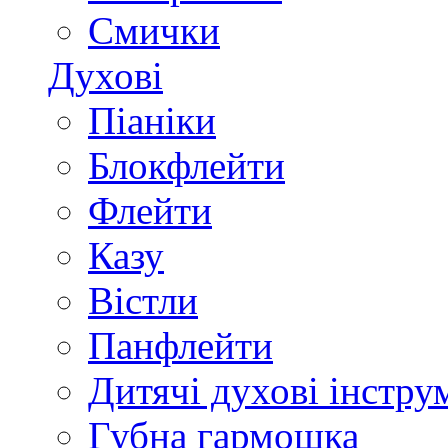
Смички
Духові
Піаніки
Блокфлейти
Флейти
Казу
Вістли
Панфлейти
Дитячі духові інстру
Губна гармошка