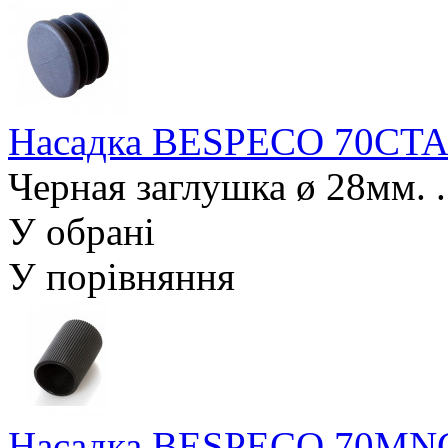
Насадка BESPECO 70CTA
Черная заглушка ø 28мм. .
У обрані
У порівняння
Насадка BESPECO 70MN