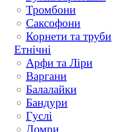
Тромбони
Саксофони
Корнети та труби
Етнічні
Арфи та Ліри
Варгани
Балалайки
Бандури
Гуслі
Домри