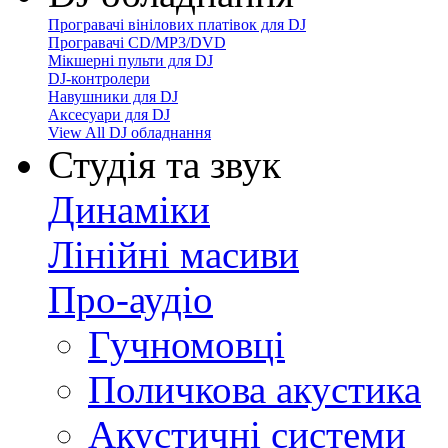
Програвачі вінілових платівок для DJ
Програвачі CD/MP3/DVD
Мікшерні пульти для DJ
DJ-контролери
Навушники для DJ
Аксесуари для DJ
View All DJ обладнання
Студія та звук
Динаміки
Лінійні масиви
Про-аудіо
Гучномовці
Поличкова акустика
Акустичні системи