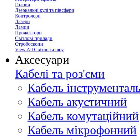
Голови
Дзеркальні кулі та півсфери
Контролери
Лазери
Лампи
Прожектори
Світлові прилади
Стробоскопи
View All Світло та шоу
Аксесуари
Кабелі та роз'єми
Кабель інструментал
Кабель акустичний
Кабель комутаційний
Кабель мікрофонний