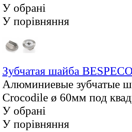
У обрані
У порівняння
Зубчатая шайба BESPE
Алюминиевые зубчатые ш
Crocodile ø 60мм под квад
У обрані
У порівняння