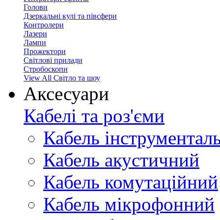
Голови
Дзеркальні кулі та півсфери
Контролери
Лазери
Лампи
Прожектори
Світлові прилади
Стробоскопи
View All Світло та шоу
Аксесуари
Кабелі та роз'єми
Кабель інструментал
Кабель акустичний
Кабель комутаційний
Кабель мікрофонний