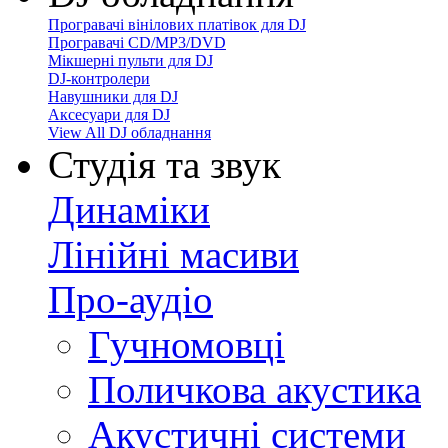
Програвачі вінілових платівок для DJ
Програвачі CD/MP3/DVD
Мікшерні пульти для DJ
DJ-контролери
Навушники для DJ
Аксесуари для DJ
View All DJ обладнання
Студія та звук
Динаміки
Лінійні масиви
Про-аудіо
Гучномовці
Поличкова акустика
Акустичні системи