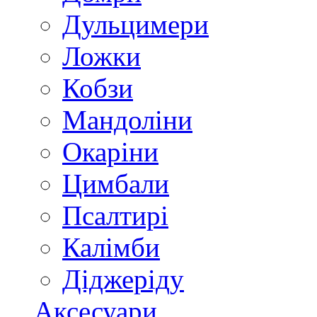
Дульцимери
Ложки
Кобзи
Мандоліни
Окаріни
Цимбали
Псалтирі
Калімби
Діджеріду
Аксесуари