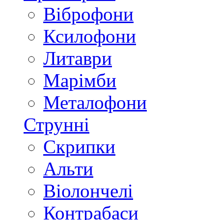
Віброфони
Ксилофони
Литаври
Марімби
Металофони
Струнні
Скрипки
Альти
Віолончелі
Контрабаси