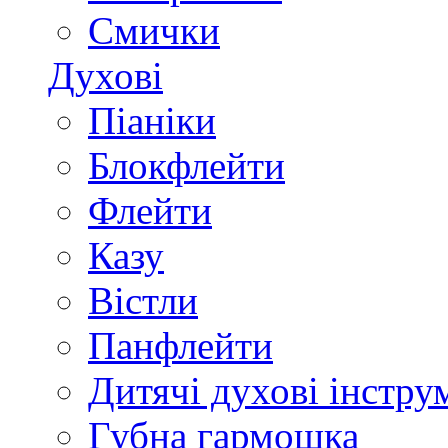
Смички
Духові
Піаніки
Блокфлейти
Флейти
Казу
Вістли
Панфлейти
Дитячі духові інстру
Губна гармошка