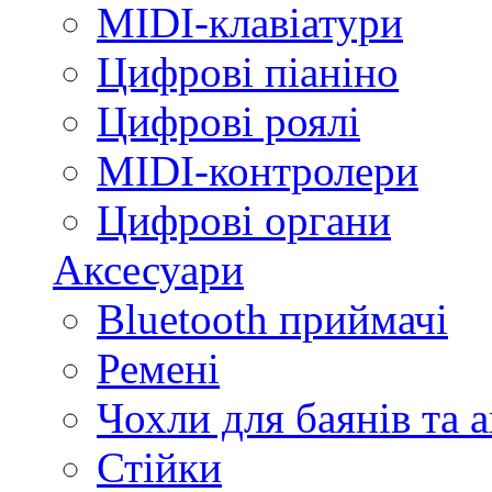
MIDI-клавіатури
Цифрові піаніно
Цифрові роялі
MIDI-контролери
Цифрові органи
Аксесуари
Bluetooth приймачі
Ремені
Чохли для баянів та 
Стійки