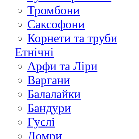
Тромбони
Саксофони
Корнети та труби
Етнічні
Арфи та Ліри
Варгани
Балалайки
Бандури
Гуслі
Домри