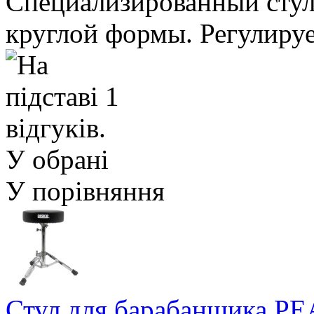
Специализированный стул
круглой формы. Регулируе
У обрані
У порівняння
Стул для барабанщика P