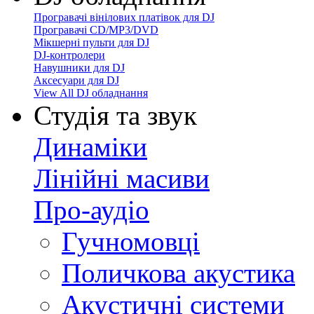
Програвачі вінілових платівок для DJ
Програвачі CD/MP3/DVD
Мікшерні пульти для DJ
DJ-контролери
Навушники для DJ
Аксесуари для DJ
View All DJ обладнання
Студія та звук
Динаміки
Лінійні масиви
Про-аудіо
Гучномовці
Поличкова акустика
Акустичні системи