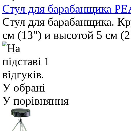
Стул для барабанщика P
Стул для барабанщика. Кр
см (13") и высотой 5 см (2
У обрані
У порівняння