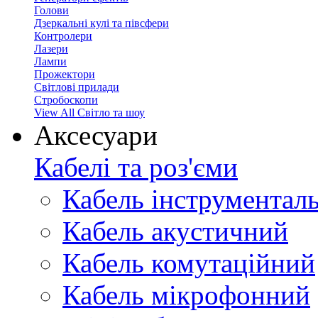
Голови
Дзеркальні кулі та півсфери
Контролери
Лазери
Лампи
Прожектори
Світлові прилади
Стробоскопи
View All Світло та шоу
Аксесуари
Кабелі та роз'єми
Кабель інструментал
Кабель акустичний
Кабель комутаційний
Кабель мікрофонний