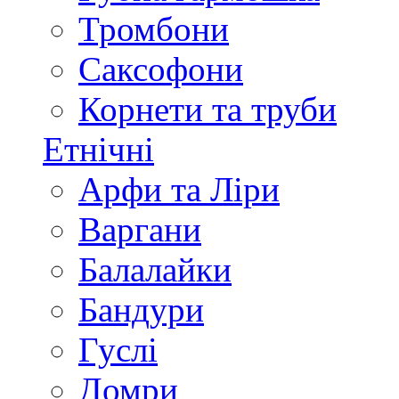
Тромбони
Саксофони
Корнети та труби
Етнічні
Арфи та Ліри
Варгани
Балалайки
Бандури
Гуслі
Домри