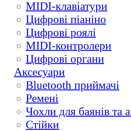
MIDI-клавіатури
Цифрові піаніно
Цифрові роялі
MIDI-контролери
Цифрові органи
Аксесуари
Bluetooth приймачі
Ремені
Чохли для баянів та 
Стійки