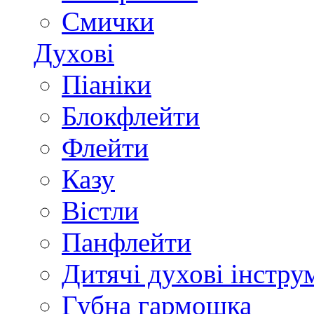
Смички
Духові
Піаніки
Блокфлейти
Флейти
Казу
Вістли
Панфлейти
Дитячі духові інстру
Губна гармошка