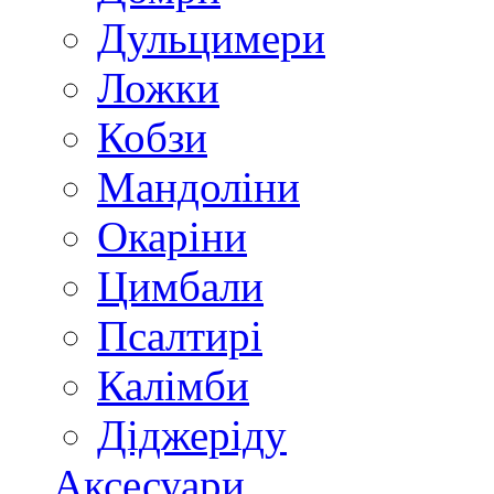
Дульцимери
Ложки
Кобзи
Мандоліни
Окаріни
Цимбали
Псалтирі
Калімби
Діджеріду
Аксесуари