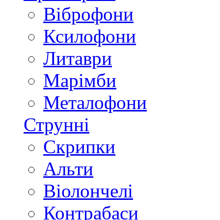
Віброфони
Ксилофони
Литаври
Марімби
Металофони
Струнні
Скрипки
Альти
Віолончелі
Контрабаси