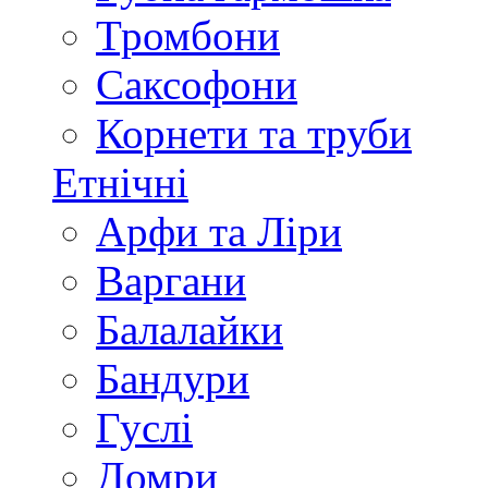
Тромбони
Саксофони
Корнети та труби
Етнічні
Арфи та Ліри
Варгани
Балалайки
Бандури
Гуслі
Домри