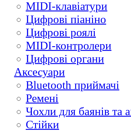
MIDI-клавіатури
Цифрові піаніно
Цифрові роялі
MIDI-контролери
Цифрові органи
Аксесуари
Bluetooth приймачі
Ремені
Чохли для баянів та 
Стійки