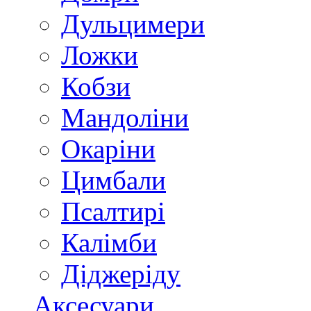
Дульцимери
Ложки
Кобзи
Мандоліни
Окаріни
Цимбали
Псалтирі
Калімби
Діджеріду
Аксесуари