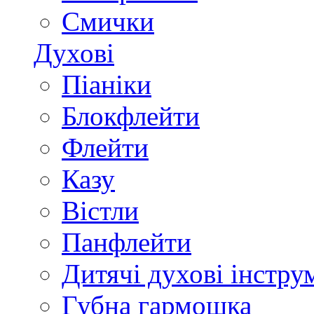
Смички
Духові
Піаніки
Блокфлейти
Флейти
Казу
Вістли
Панфлейти
Дитячі духові інстру
Губна гармошка