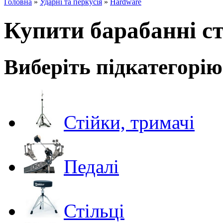
Головна
»
Ударні та перкусія
»
Hardware
Купити барабанні с
Виберіть підкатегорію
Стійки, тримачі
Педалі
Стільці