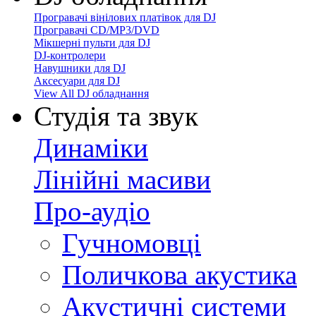
Програвачі вінілових платівок для DJ
Програвачі CD/MP3/DVD
Мікшерні пульти для DJ
DJ-контролери
Навушники для DJ
Аксесуари для DJ
View All DJ обладнання
Студія та звук
Динаміки
Лінійні масиви
Про-аудіо
Гучномовці
Поличкова акустика
Акустичні системи