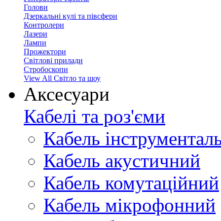
Голови
Дзеркальні кулі та півсфери
Контролери
Лазери
Лампи
Прожектори
Світлові прилади
Стробоскопи
View All Світло та шоу
Аксесуари
Кабелі та роз'єми
Кабель інструментал
Кабель акустичний
Кабель комутаційний
Кабель мікрофонний