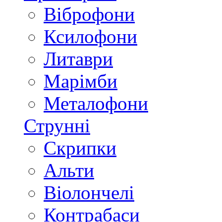
Віброфони
Ксилофони
Литаври
Марімби
Металофони
Струнні
Скрипки
Альти
Віолончелі
Контрабаси