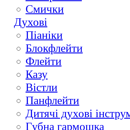
Смички
Духові
Піаніки
Блокфлейти
Флейти
Казу
Вістли
Панфлейти
Дитячі духові інстру
Губна гармошка