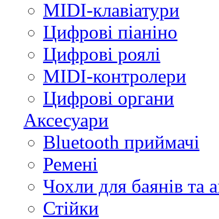
MIDI-клавіатури
Цифрові піаніно
Цифрові роялі
MIDI-контролери
Цифрові органи
Аксесуари
Bluetooth приймачі
Ремені
Чохли для баянів та 
Стійки