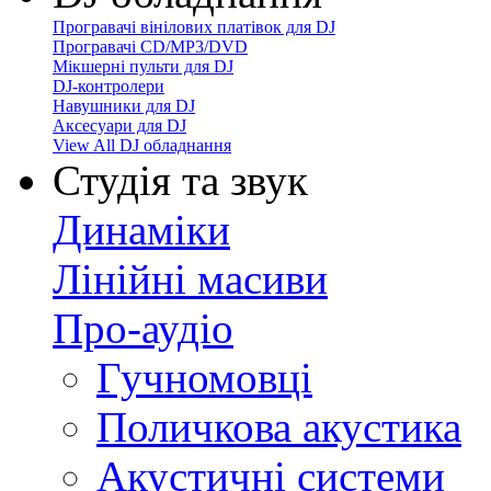
Програвачі вінілових платівок для DJ
Програвачі CD/MP3/DVD
Мікшерні пульти для DJ
DJ-контролери
Навушники для DJ
Аксесуари для DJ
View All DJ обладнання
Студія та звук
Динаміки
Лінійні масиви
Про-аудіо
Гучномовці
Поличкова акустика
Акустичні системи