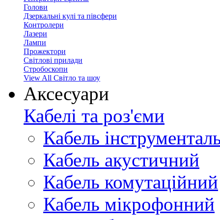
Голови
Дзеркальні кулі та півсфери
Контролери
Лазери
Лампи
Прожектори
Світлові прилади
Стробоскопи
View All Світло та шоу
Аксесуари
Кабелі та роз'єми
Кабель інструментал
Кабель акустичний
Кабель комутаційний
Кабель мікрофонний