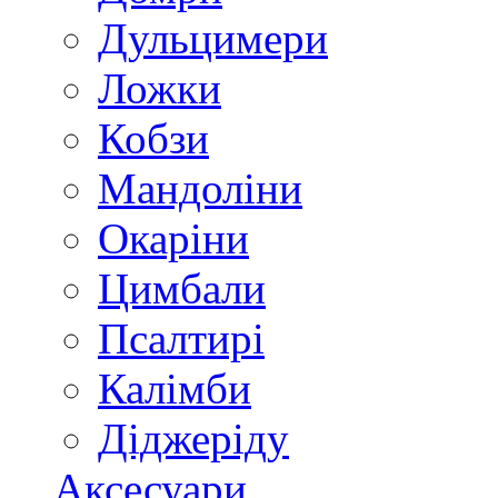
Дульцимери
Ложки
Кобзи
Мандоліни
Окаріни
Цимбали
Псалтирі
Калімби
Діджеріду
Аксесуари