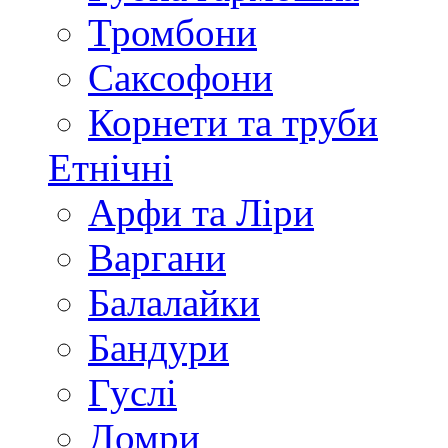
Тромбони
Саксофони
Корнети та труби
Етнічні
Арфи та Ліри
Варгани
Балалайки
Бандури
Гуслі
Домри