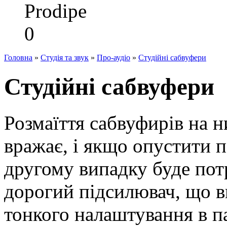
Prodipe
0
Головна
»
Студія та звук
»
Про-аудіо
»
Студійні сабвуфери
Студійні сабвуфери
Розмаїття сабвуфирів на 
вражає, і якщо опустити по
другому випадку буде пот
дорогий підсилювач, що в
тонкого налаштування в па