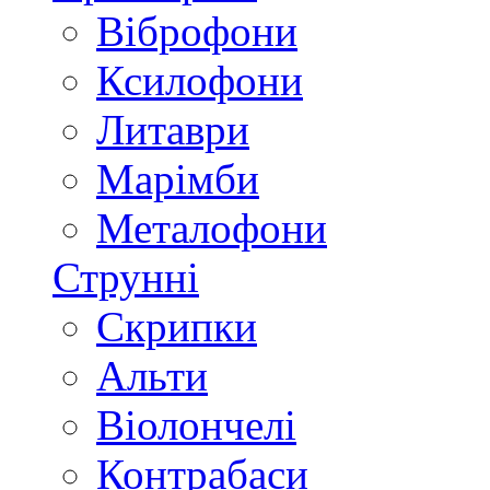
Віброфони
Ксилофони
Литаври
Марімби
Металофони
Струнні
Скрипки
Альти
Віолончелі
Контрабаси