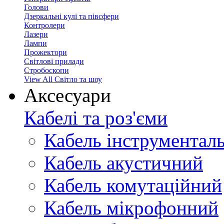
Голови
Дзеркальні кулі та півсфери
Контролери
Лазери
Лампи
Прожектори
Світлові прилади
Стробоскопи
View All Світло та шоу
Аксесуари
Кабелі та роз'єми
Кабель інструментал
Кабель акустичний
Кабель комутаційний
Кабель мікрофонний