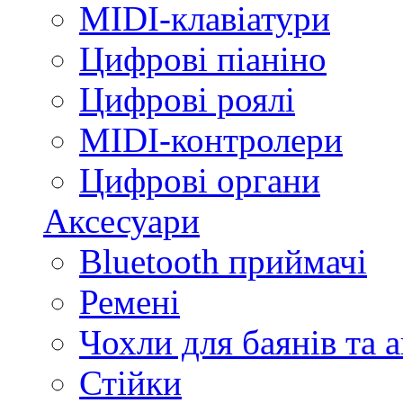
MIDI-клавіатури
Цифрові піаніно
Цифрові роялі
MIDI-контролери
Цифрові органи
Аксесуари
Bluetooth приймачі
Ремені
Чохли для баянів та 
Стійки