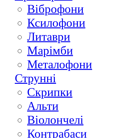
Віброфони
Ксилофони
Литаври
Марімби
Металофони
Струнні
Скрипки
Альти
Віолончелі
Контрабаси