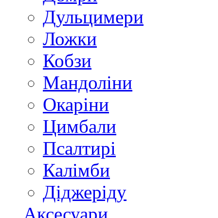
Дульцимери
Ложки
Кобзи
Мандоліни
Окаріни
Цимбали
Псалтирі
Калімби
Діджеріду
Аксесуари