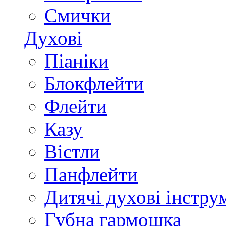
Смички
Духові
Піаніки
Блокфлейти
Флейти
Казу
Вістли
Панфлейти
Дитячі духові інстру
Губна гармошка