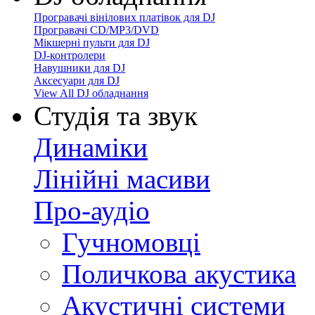
Програвачі вінілових платівок для DJ
Програвачі CD/MP3/DVD
Мікшерні пульти для DJ
DJ-контролери
Навушники для DJ
Аксесуари для DJ
View All DJ обладнання
Студія та звук
Динаміки
Лінійні масиви
Про-аудіо
Гучномовці
Поличкова акустика
Акустичні системи