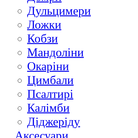
Дульцимери
Ложки
Кобзи
Мандоліни
Окаріни
Цимбали
Псалтирі
Калімби
Діджеріду
Аксесуари