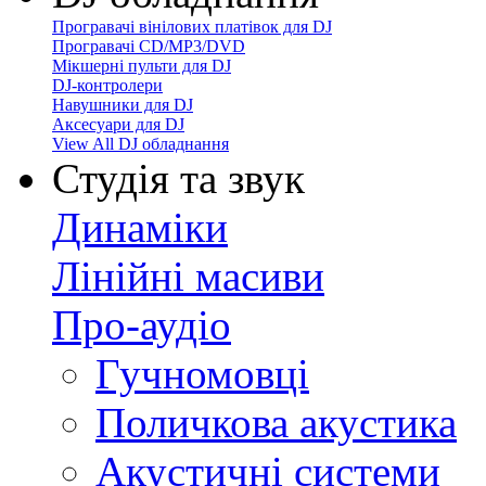
Програвачі вінілових платівок для DJ
Програвачі CD/MP3/DVD
Мікшерні пульти для DJ
DJ-контролери
Навушники для DJ
Аксесуари для DJ
View All DJ обладнання
Студія та звук
Динаміки
Лінійні масиви
Про-аудіо
Гучномовці
Поличкова акустика
Акустичні системи