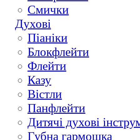
Смички
Духові
Піаніки
Блокфлейти
Флейти
Казу
Вістли
Панфлейти
Дитячі духові інстру
Губна гармошка