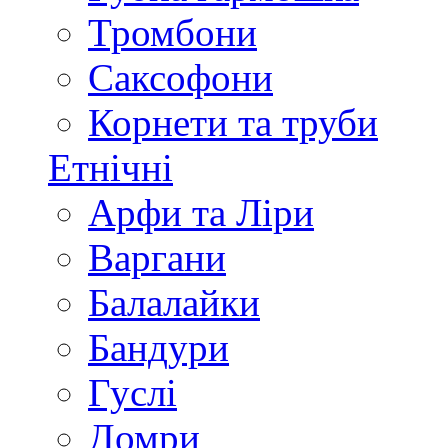
Тромбони
Саксофони
Корнети та труби
Етнічні
Арфи та Ліри
Варгани
Балалайки
Бандури
Гуслі
Домри