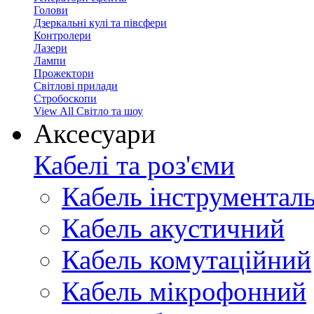
Голови
Дзеркальні кулі та півсфери
Контролери
Лазери
Лампи
Прожектори
Світлові прилади
Стробоскопи
View All Світло та шоу
Аксесуари
Кабелі та роз'єми
Кабель інструментал
Кабель акустичний
Кабель комутаційний
Кабель мікрофонний