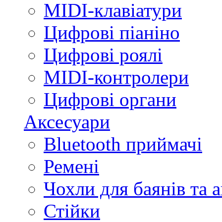
MIDI-клавіатури
Цифрові піаніно
Цифрові роялі
MIDI-контролери
Цифрові органи
Аксесуари
Bluetooth приймачі
Ремені
Чохли для баянів та 
Стійки