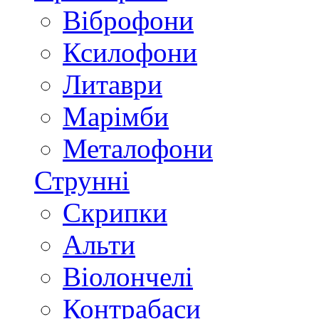
Віброфони
Ксилофони
Литаври
Марімби
Металофони
Струнні
Скрипки
Альти
Віолончелі
Контрабаси