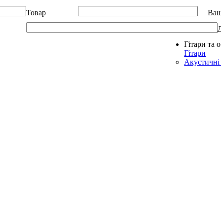
Товар
Ваш
Гітари та 
Allegro - Music: Музичні інструменти в Україні
Гітари
Акустичні 