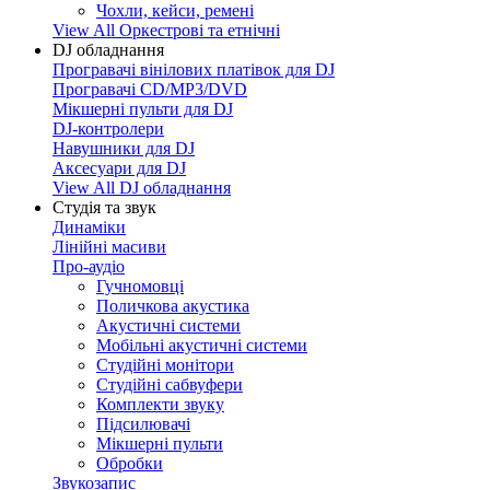
Чохли, кейси, ремені
View All Оркестрові та етнічні
DJ обладнання
Програвачі вінілових платівок для DJ
Програвачі CD/MP3/DVD
Мікшерні пульти для DJ
DJ-контролери
Навушники для DJ
Аксесуари для DJ
View All DJ обладнання
Студія та звук
Динаміки
Лінійні масиви
Про-аудіо
Гучномовці
Поличкова акустика
Акустичні системи
Мобільні акустичні системи
Студійні монітори
Студійні сабвуфери
Комплекти звуку
Підсилювачі
Мікшерні пульти
Обробки
Звукозапис