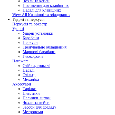
Чохли та кейси
Посилення для клавішних
Педалі для клавішних
View All Клавішні та обладнання
Ударні та перкусія
Перкусія та оркестр
Ударні
Ударні установки
Барабани
Перкусія
Тренувальне обладнання
Маршові барабани
Глюкофони
Hardware
Стійки, тримачі
Педалі
Стільці
Механіка
Аксесуари
Тарілки
Пластики
Палички, щітки
Чохли та кейси
Засоби для догляду
Метрономи