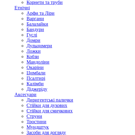
Корнети та труби
Етнічні
Арфи та Ліри
Варгани
Балалайки
Бандури
Гуслі
Домри
Дульцимери
Ложки
Кобзи
Мандоліни
Окаріни
Цимбали
Псалтирі
Калімби
Діджеріду
Аксесуари
Диригентські палички
Стійки для духових
Стійки для смичкових
Струни
Тростини
Мундштук
Засоби для догляду