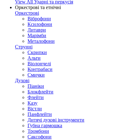
View All Ударні та перкусія
Оркестрові та етнічні
Оркестрові
Віброфони
Ксилофони
Литаври
Марімби
Металофони
Струнні
Скрипки
Альти
Віолончелі
Контрабаси
Смички
Духові
Піаніки
Блокфлейти
Флейти
Казу
Вістли
Панфлейти
Дитячі духові інструменти
Губна гармошка
Тромбони
Саксофони