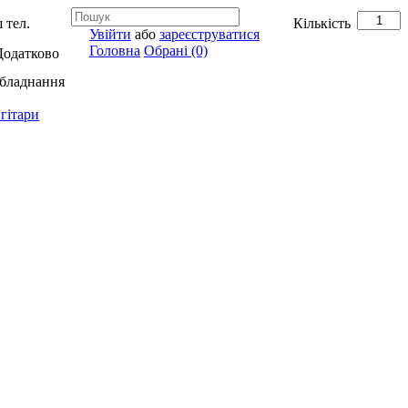
 тел.
Кількість
Увійти
або
зареєструватися
Головна
Обрані (0)
Додатково
обладнання
гітари