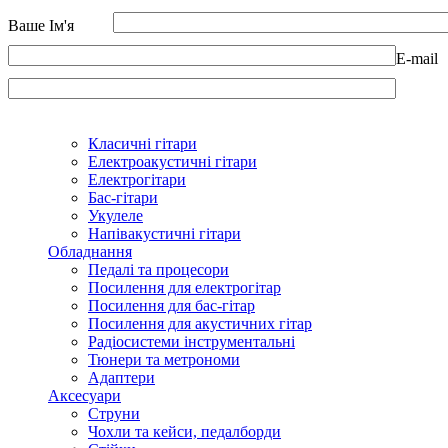
Ваше Ім'я
E-mail
Класичні гітари
Електроакустичні гітари
Електрогітари
Бас-гітари
Укулеле
Напівакустичні гітари
Обладнання
Педалі та процесори
Посилення для електрогітар
Посилення для бас-гітар
Посилення для акустичних гітар
Радіосистеми інструментальні
Тюнери та метрономи
Адаптери
Аксесуари
Струни
Чохли та кейси, педалборди