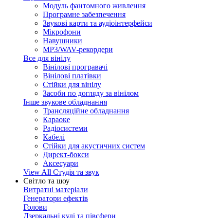
Модуль фантомного живлення
Програмне забезпечення
Звукові карти та аудіоінтерфейси
Мікрофони
Навушники
MP3/WAV-рекордери
Все для вінілу
Вінілові програвачі
Вінілові платівки
Стійки для вінілу
Засоби по догляду за вінілом
Інше звукове обладнання
Трансляційне обладнання
Караоке
Радіосистеми
Кабелі
Стійки для акустичних систем
Директ-бокси
Аксесуари
View All Студія та звук
Світло та шоу
Витратні матеріали
Генератори ефектів
Голови
Дзеркальні кулі та півсфери