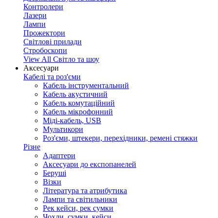
Контролери
Лазери
Лампи
Прожектори
Світлові прилади
Стробоскопи
View All Світло та шоу
Аксесуари
Кабелі та роз'єми
Кабель інструментальний
Кабель акустичний
Кабель комутаційний
Кабель мікрофонний
Міді-кабель, USB
Мультикори
Роз'єми, штекери, перехідники, ремені стяжки
Різне
Адаптери
Аксесуари до експопанелей
Беруші
Візки
Література та атрибутика
Лампи та світильники
Рек кейси, рек сумки
Чохли, сумки, кейси