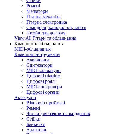
Стійки
Ремені
Медіатори
Гітарна механіка
Гітарна електроніка
Слайдери, каподастри, ключі
Засоби для догляду
View All Гітари та обладнання
Клавішні та обладнання
MIDI-обладнання
Клавішні інструменти
Акордеони
Синтезатори
MIDI-клавіатури
Цифрові піаніно
Цифрові роялі
MIDI-контролери
Цифрові органи
Аксесуари
Bluetooth приймачі
Ремені
Чохли для баянів та акордеонів
Стійки
Банкетки
Адаптери