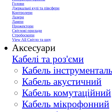
Голови
Дзеркальні кулі та півсфери
Контролери
Лазери
Лампи
Прожектори
Світлові прилади
Стробоскопи
View All Світло та шоу
Аксесуари
Кабелі та роз'єми
Кабель інструментал
Кабель акустичний
Кабель комутаційний
Кабель мікрофонний