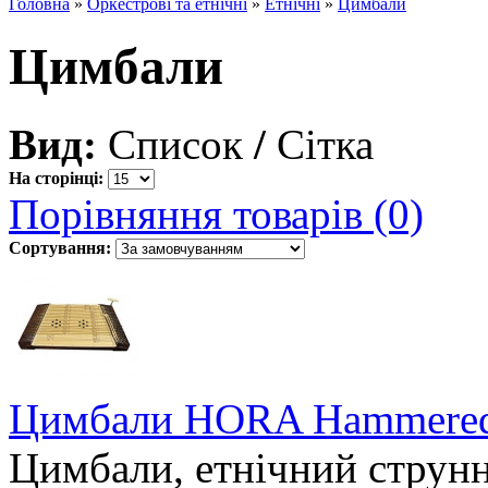
Головна
»
Оркестрові та етнічні
»
Етнічні
»
Цимбали
Цимбали
Вид:
Список
/
Сітка
На сторінці:
Порівняння товарів (0)
Сортування:
Цимбали HORA Hammered
Цимбали, етнічний струн