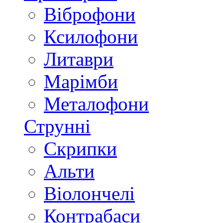
Віброфони
Ксилофони
Литаври
Марімби
Металофони
Струнні
Скрипки
Альти
Віолончелі
Контрабаси