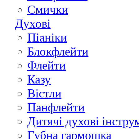
Смички
Духові
Піаніки
Блокфлейти
Флейти
Казу
Вістли
Панфлейти
Дитячі духові інстру
Губна гармошка