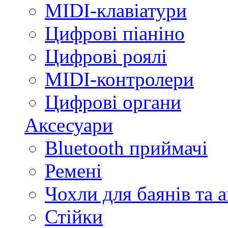
MIDI-клавіатури
Цифрові піаніно
Цифрові роялі
MIDI-контролери
Цифрові органи
Аксесуари
Bluetooth приймачі
Ремені
Чохли для баянів та 
Стійки