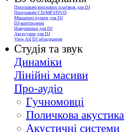
Програвачі вінілових платівок для DJ
Програвачі CD/MP3/DVD
Мікшерні пульти для DJ
DJ-контролери
Навушники для DJ
Аксесуари для DJ
View All DJ обладнання
Студія та звук
Динаміки
Лінійні масиви
Про-аудіо
Гучномовці
Поличкова акустика
Акустичні системи