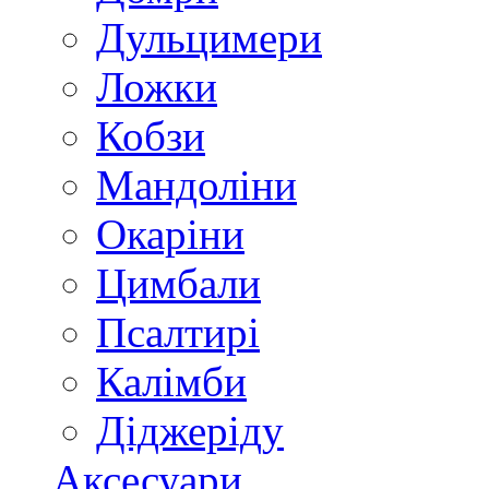
Дульцимери
Ложки
Кобзи
Мандоліни
Окаріни
Цимбали
Псалтирі
Калімби
Діджеріду
Аксесуари