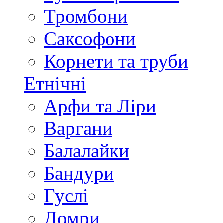
Тромбони
Саксофони
Корнети та труби
Етнічні
Арфи та Ліри
Варгани
Балалайки
Бандури
Гуслі
Домри