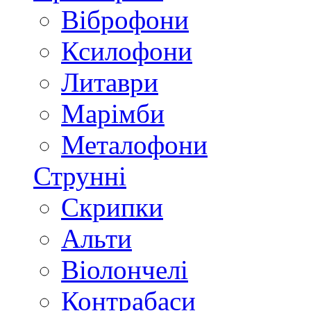
Віброфони
Ксилофони
Литаври
Марімби
Металофони
Струнні
Скрипки
Альти
Віолончелі
Контрабаси