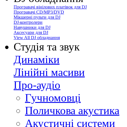
Програвачі вінілових платівок для DJ
Програвачі CD/MP3/DVD
Мікшерні пульти для DJ
DJ-контролери
Навушники для DJ
Аксесуари для DJ
View All DJ обладнання
Студія та звук
Динаміки
Лінійні масиви
Про-аудіо
Гучномовці
Поличкова акустика
Акустичні системи