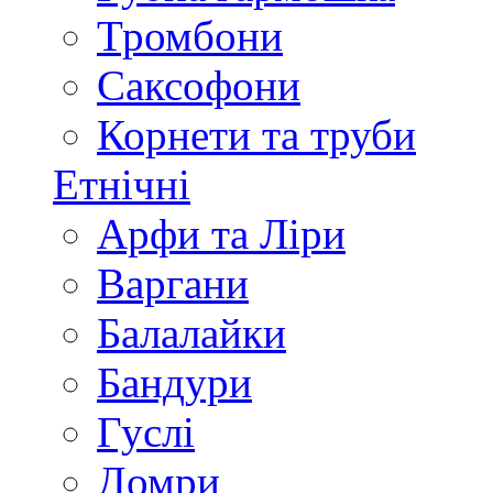
Тромбони
Саксофони
Корнети та труби
Етнічні
Арфи та Ліри
Варгани
Балалайки
Бандури
Гуслі
Домри