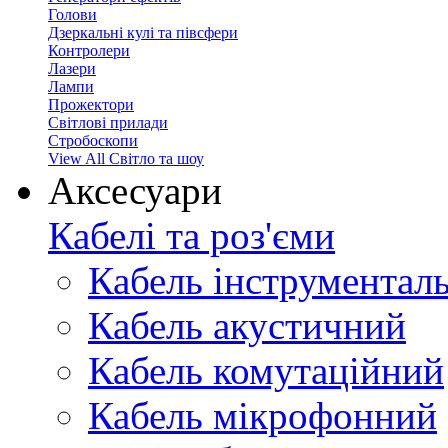
Голови
Дзеркальні кулі та півсфери
Контролери
Лазери
Лампи
Прожектори
Світлові прилади
Стробоскопи
View All Світло та шоу
Аксесуари
Кабелі та роз'єми
Кабель інструментал
Кабель акустичний
Кабель комутаційний
Кабель мікрофонний