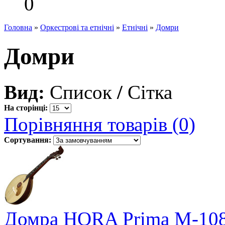
0
Головна
»
Оркестрові та етнічні
»
Етнічні
»
Домри
Домри
Вид:
Список
/
Сітка
На сторінці:
Порівняння товарів (0)
Сортування:
Домра HORA Prima M-10