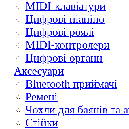
MIDI-клавіатури
Цифрові піаніно
Цифрові роялі
MIDI-контролери
Цифрові органи
Аксесуари
Bluetooth приймачі
Ремені
Чохли для баянів та 
Стійки