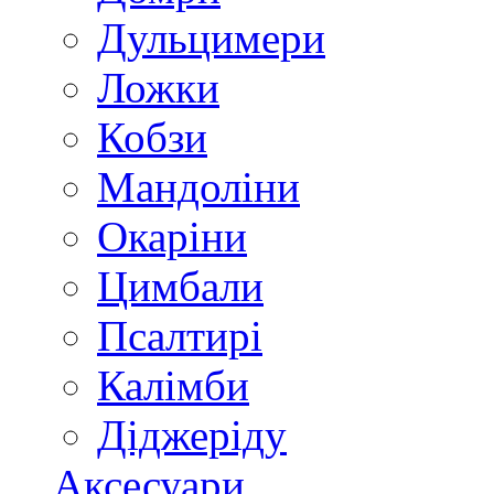
Дульцимери
Ложки
Кобзи
Мандоліни
Окаріни
Цимбали
Псалтирі
Калімби
Діджеріду
Аксесуари