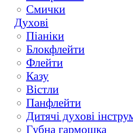
Смички
Духові
Піаніки
Блокфлейти
Флейти
Казу
Вістли
Панфлейти
Дитячі духові інстру
Губна гармошка