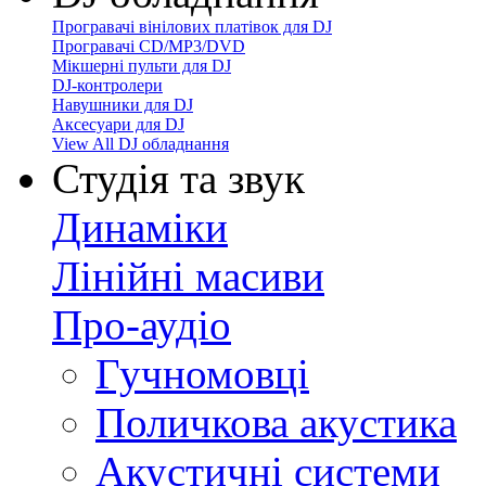
Програвачі вінілових платівок для DJ
Програвачі CD/MP3/DVD
Мікшерні пульти для DJ
DJ-контролери
Навушники для DJ
Аксесуари для DJ
View All DJ обладнання
Студія та звук
Динаміки
Лінійні масиви
Про-аудіо
Гучномовці
Поличкова акустика
Акустичні системи