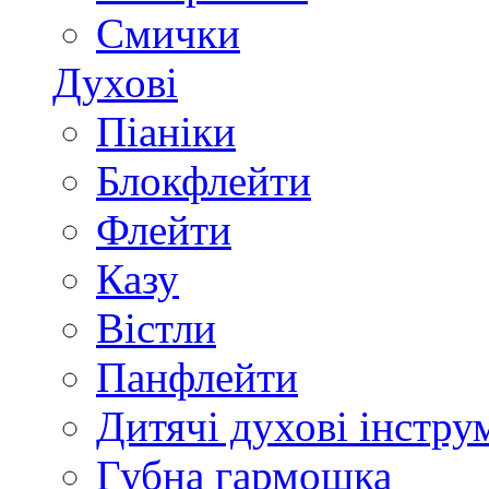
Смички
Духові
Піаніки
Блокфлейти
Флейти
Казу
Вістли
Панфлейти
Дитячі духові інстру
Губна гармошка