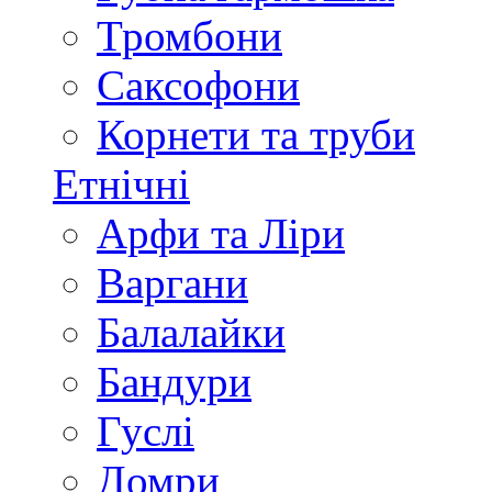
Тромбони
Саксофони
Корнети та труби
Етнічні
Арфи та Ліри
Варгани
Балалайки
Бандури
Гуслі
Домри