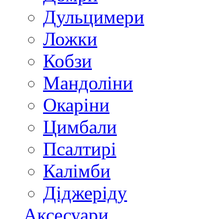
Дульцимери
Ложки
Кобзи
Мандоліни
Окаріни
Цимбали
Псалтирі
Калімби
Діджеріду
Аксесуари