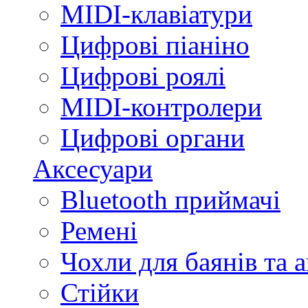
MIDI-клавіатури
Цифрові піаніно
Цифрові роялі
MIDI-контролери
Цифрові органи
Аксесуари
Bluetooth приймачі
Ремені
Чохли для баянів та 
Стійки