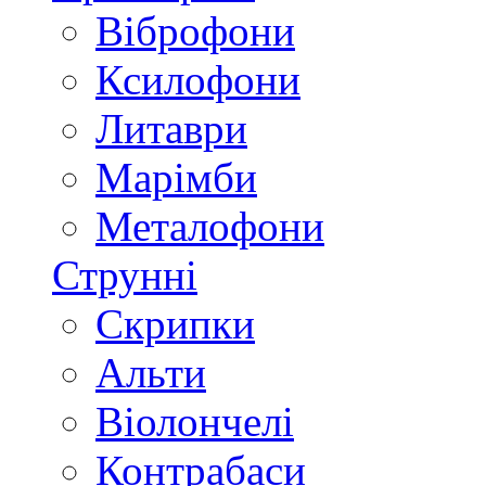
Віброфони
Ксилофони
Литаври
Марімби
Металофони
Струнні
Скрипки
Альти
Віолончелі
Контрабаси