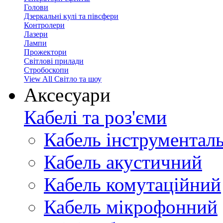
Голови
Дзеркальні кулі та півсфери
Контролери
Лазери
Лампи
Прожектори
Світлові прилади
Стробоскопи
View All Світло та шоу
Аксесуари
Кабелі та роз'єми
Кабель інструментал
Кабель акустичний
Кабель комутаційний
Кабель мікрофонний