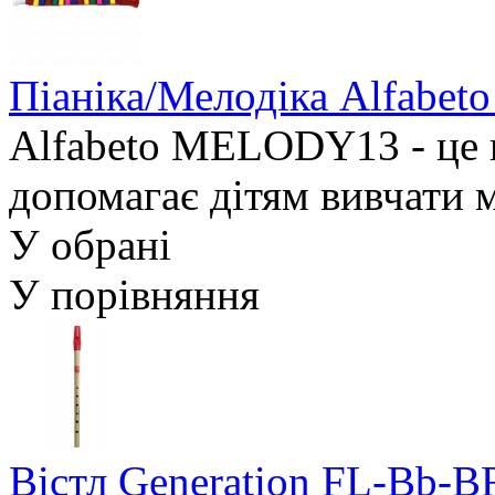
Піаніка/Мелодіка Alfabe
Alfabeto MELODY13 - це 
допомагає дітям вивчати м
У обрані
У порівняння
Вістл Generation FL-Bb-B