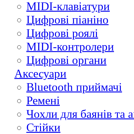
MIDI-клавіатури
Цифрові піаніно
Цифрові роялі
MIDI-контролери
Цифрові органи
Аксесуари
Bluetooth приймачі
Ремені
Чохли для баянів та 
Стійки