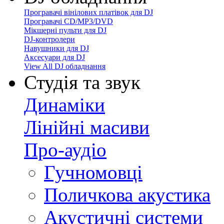
Програвачі вінілових платівок для DJ
Програвачі CD/MP3/DVD
Мікшерні пульти для DJ
DJ-контролери
Навушники для DJ
Аксесуари для DJ
View All DJ обладнання
Студія та звук
Динаміки
Лінійні масиви
Про-аудіо
Гучномовці
Поличкова акустика
Акустичні системи