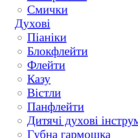
Смички
Духові
Піаніки
Блокфлейти
Флейти
Казу
Вістли
Панфлейти
Дитячі духові інстру
Губна гармошка