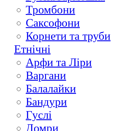
Тромбони
Саксофони
Корнети та труби
Етнічні
Арфи та Ліри
Варгани
Балалайки
Бандури
Гуслі
Домри