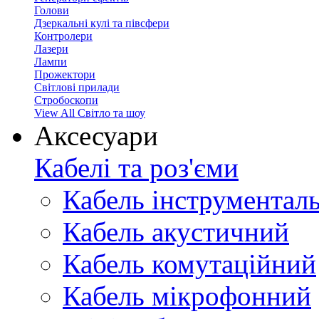
Голови
Дзеркальні кулі та півсфери
Контролери
Лазери
Лампи
Прожектори
Світлові прилади
Стробоскопи
View All Світло та шоу
Аксесуари
Кабелі та роз'єми
Кабель інструментал
Кабель акустичний
Кабель комутаційний
Кабель мікрофонний