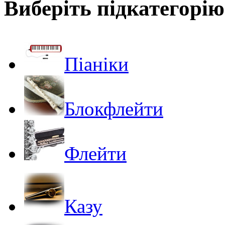
Виберіть підкатегорію
Піаніки
Блокфлейти
Флейти
Казу