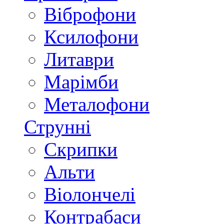
Віброфони
Ксилофони
Литаври
Марімби
Металофони
Струнні
Скрипки
Альти
Віолончелі
Контрабаси