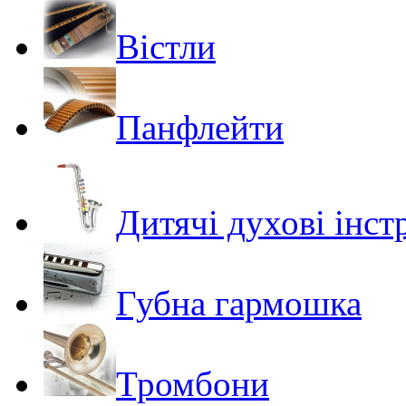
Вістли
Панфлейти
Дитячі духові інс
Губна гармошка
Тромбони