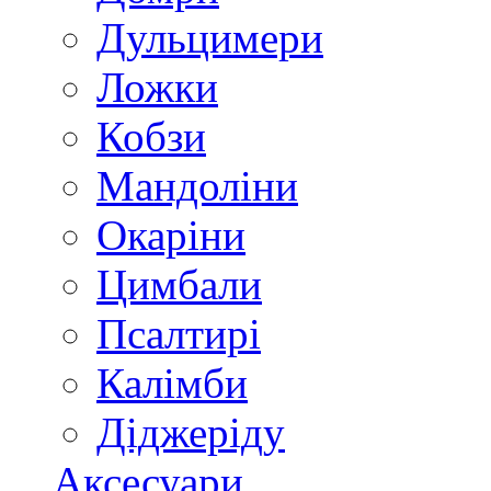
Дульцимери
Ложки
Кобзи
Мандоліни
Окаріни
Цимбали
Псалтирі
Калімби
Діджеріду
Аксесуари