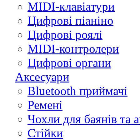
MIDI-клавіатури
Цифрові піаніно
Цифрові роялі
MIDI-контролери
Цифрові органи
Аксесуари
Bluetooth приймачі
Ремені
Чохли для баянів та 
Стійки