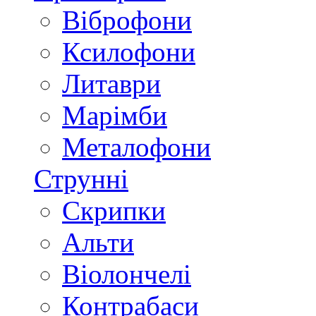
Віброфони
Ксилофони
Литаври
Марімби
Металофони
Струнні
Скрипки
Альти
Віолончелі
Контрабаси