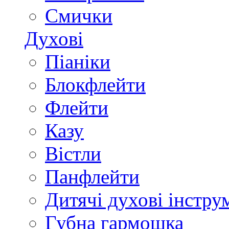
Смички
Духові
Піаніки
Блокфлейти
Флейти
Казу
Вістли
Панфлейти
Дитячі духові інстру
Губна гармошка