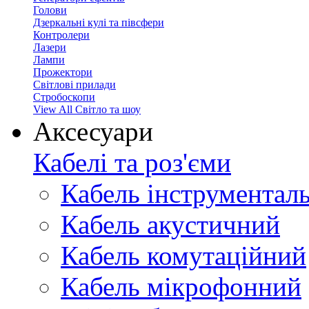
Голови
Дзеркальні кулі та півсфери
Контролери
Лазери
Лампи
Прожектори
Світлові прилади
Стробоскопи
View All Світло та шоу
Аксесуари
Кабелі та роз'єми
Кабель інструментал
Кабель акустичний
Кабель комутаційний
Кабель мікрофонний