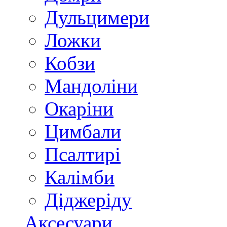
Дульцимери
Ложки
Кобзи
Мандоліни
Окаріни
Цимбали
Псалтирі
Калімби
Діджеріду
Аксесуари