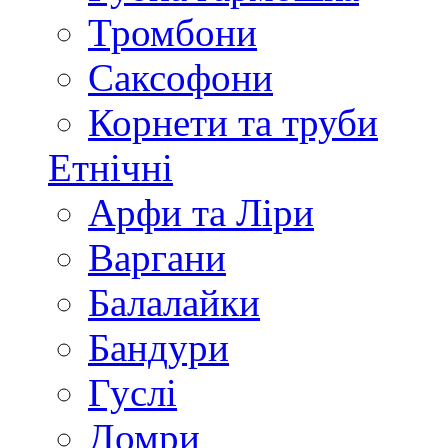
Тромбони
Саксофони
Корнети та труби
Етнічні
Арфи та Ліри
Варгани
Балалайки
Бандури
Гуслі
Домри