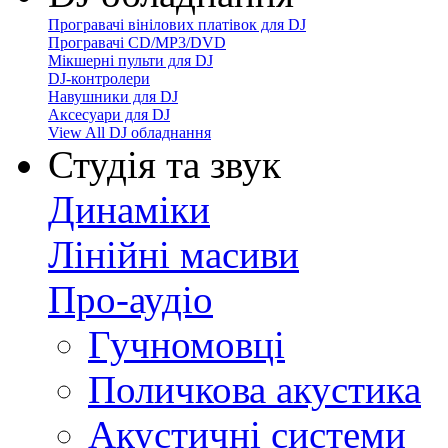
Програвачі вінілових платівок для DJ
Програвачі CD/MP3/DVD
Мікшерні пульти для DJ
DJ-контролери
Навушники для DJ
Аксесуари для DJ
View All DJ обладнання
Студія та звук
Динаміки
Лінійні масиви
Про-аудіо
Гучномовці
Поличкова акустика
Акустичні системи