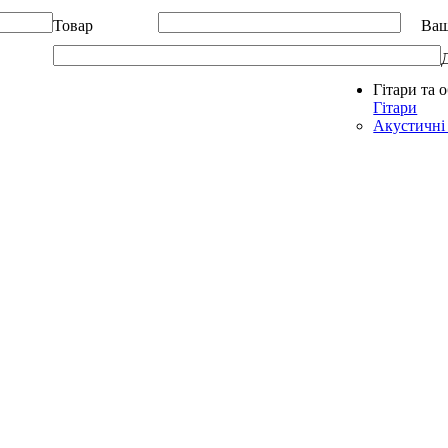
Товар
Ваш
Гітари та 
Allegro - Music: Музичні інструменти в Україні
Гітари
Акустичні 