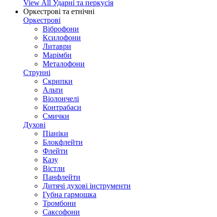
View All Ударні та перкусія
Оркестрові та етнічні
Оркестрові
Віброфони
Ксилофони
Литаври
Марімби
Металофони
Струнні
Скрипки
Альти
Віолончелі
Контрабаси
Смички
Духові
Піаніки
Блокфлейти
Флейти
Казу
Вістли
Панфлейти
Дитячі духові інструменти
Губна гармошка
Тромбони
Саксофони