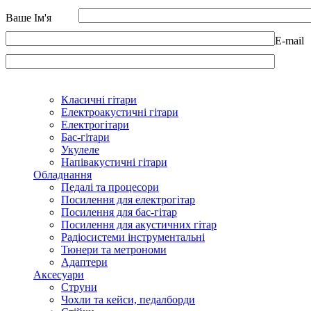
Ваше Ім'я
E-mail
Класичні гітари
Електроакустичні гітари
Електрогітари
Бас-гітари
Укулеле
Напівакустичні гітари
Обладнання
Педалі та процесори
Посилення для електрогітар
Посилення для бас-гітар
Посилення для акустичних гітар
Радіосистеми інструментальні
Тюнери та метрономи
Адаптери
Аксесуари
Струни
Чохли та кейси, педалборди