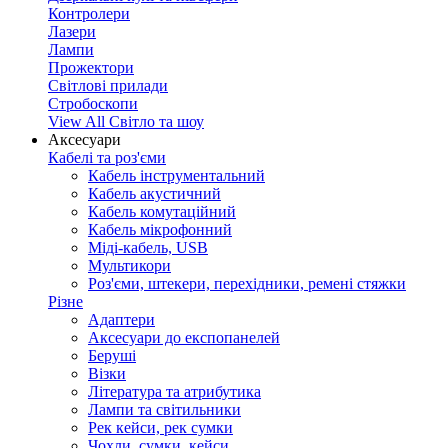
Контролери
Лазери
Лампи
Прожектори
Світлові прилади
Стробоскопи
View All Світло та шоу
Аксесуари
Кабелі та роз'єми
Кабель інструментальний
Кабель акустичний
Кабель комутаційний
Кабель мікрофонний
Міді-кабель, USB
Мультикори
Роз'єми, штекери, перехідники, ремені стяжки
Різне
Адаптери
Аксесуари до експопанелей
Беруші
Візки
Література та атрибутика
Лампи та світильники
Рек кейси, рек сумки
Чохли, сумки, кейси