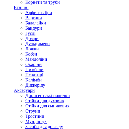
Корнети та труби
Етнічні
Арфи та Ліри
Варгани
Балалайки
Бандури
Гуслі
Домри
Дульцимери
Ложки
Кобзи
Мандоліни
Окаріни
Цимбали
Псалтирі
Калімби
Діджеріду
Аксесуари
Диригентські палички
Стійки для духових
Стійки для смичкових
Струни
Тростини
Мундштук
Засоби для догляду