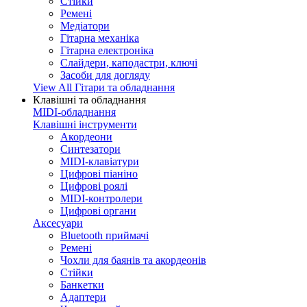
Стійки
Ремені
Медіатори
Гітарна механіка
Гітарна електроніка
Слайдери, каподастри, ключі
Засоби для догляду
View All Гітари та обладнання
Клавішні та обладнання
MIDI-обладнання
Клавішні інструменти
Акордеони
Синтезатори
MIDI-клавіатури
Цифрові піаніно
Цифрові роялі
MIDI-контролери
Цифрові органи
Аксесуари
Bluetooth приймачі
Ремені
Чохли для баянів та акордеонів
Стійки
Банкетки
Адаптери