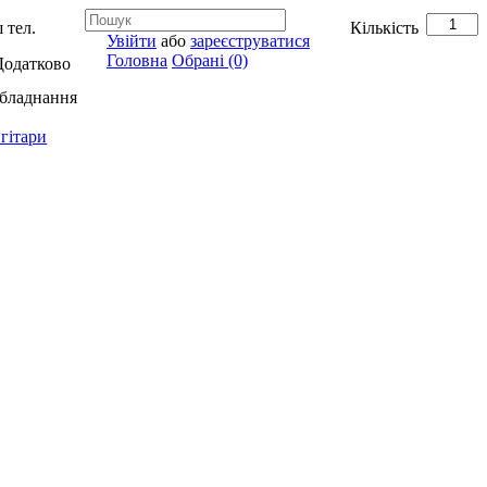
 тел.
Кількість
Увійти
або
зареєструватися
Головна
Обрані (0)
Додатково
обладнання
гітари