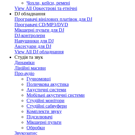
Чохли, кейси, ремені
View All Оркестрові та етнічні
DJ обладнання
Програвачі вінілових платівок для DJ
Програвачі CD/MP3/DVD
Мікшерні пульти для DJ
DJ-контролери
Навушники для DJ
Аксесуари для DJ
View All DJ обладнання
Студія та звук
Динаміки
Лінійні масиви
Про-аудіо
Гучномовці
Поличкова акустика
Акустичні системи
Мобільні акустичні системи
Студійні монітори
Студійні сабвуфери
Комплекти звуку
Підсилювачі
Мікшерні пульти
Обробки
Звукозапис