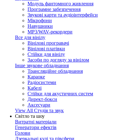
Модуль фантомного живлення
Програмне забезпечення
Звукові карти та аудіоінтерфейси
Мікрофони
Навушники
MP3/WAV-рекордери
Все для вінілу
Вінілові програвачі
Вінілові платівки
Стійки для вінілу
Засоби по догляду за вінілом
Інше звукове обладнання
Трансляційне обладнання
Караоке
Радіосистеми
Кабелі
Стійки для акустичних систем
Директ-бокси
Аксесуари
View All Студія та звук
Світло та шоу
Витратні матеріали
Генератори ефектів
Голови
Дзеркальні кулі та півсфери