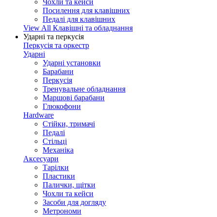
Чохли та кейси
Посилення для клавішних
Педалі для клавішних
View All Клавішні та обладнання
Ударні та перкусія
Перкусія та оркестр
Ударні
Ударні установки
Барабани
Перкусія
Тренувальне обладнання
Маршові барабани
Глюкофони
Hardware
Стійки, тримачі
Педалі
Стільці
Механіка
Аксесуари
Тарілки
Пластики
Палички, щітки
Чохли та кейси
Засоби для догляду
Метрономи