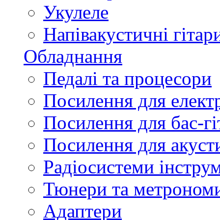
Укулеле
Напівакустичні гітар
Обладнання
Педалі та процесори
Посилення для елект
Посилення для бас-гі
Посилення для акуст
Радіосистеми інстру
Тюнери та метроном
Адаптери