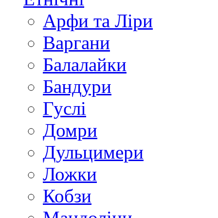
Арфи та Ліри
Варгани
Балалайки
Бандури
Гуслі
Домри
Дульцимери
Ложки
Кобзи
Мандоліни