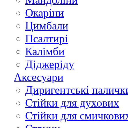
Окаріни
Цимбали
Псалтирі
Калімби
Діджеріду
Аксесуари
Диригентські паличк
Стійки для духових
Стійки для смичкови