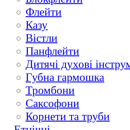
Флейти
Казу
Вістли
Панфлейти
Дитячі духові інстру
Губна гармошка
Тромбони
Саксофони
Корнети та труби
Етнічні