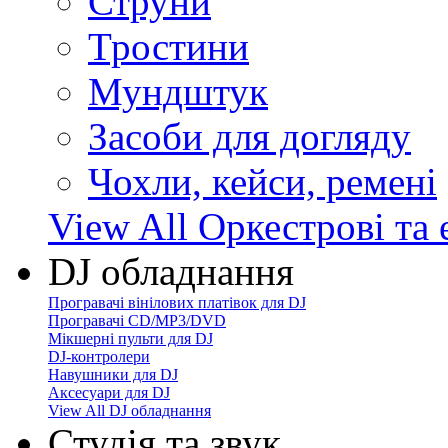
Струни
Тростини
Мундштук
Засоби для догляду
Чохли, кейси, ремені
View All Оркестрові та 
DJ обладнання
Програвачі вінілових платівок для DJ
Програвачі CD/MP3/DVD
Мікшерні пульти для DJ
DJ-контролери
Навушники для DJ
Аксесуари для DJ
View All DJ обладнання
Студія та звук