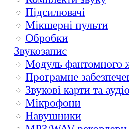
Підсилювачі
Мікшерні пульти
Обробки
Звукозапис
Модуль фантомного 
Програмне забезпече
Звукові карти та ауд
Мікрофони
Навушники
MP3/WAV-рекордери