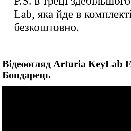
P.S. в треці здебільшог
Lab, яка йде в комплект
безкоштовно.
Відеоогляд Arturia KeyLab Es
Бондарець