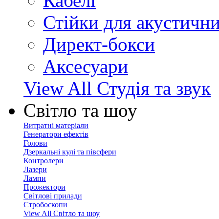
Кабелі
Стійки для акустичн
Директ-бокси
Аксесуари
View All Студія та звук
Світло та шоу
Витратні матеріали
Генератори ефектів
Голови
Дзеркальні кулі та півсфери
Контролери
Лазери
Лампи
Прожектори
Світлові прилади
Стробоскопи
View All Світло та шоу