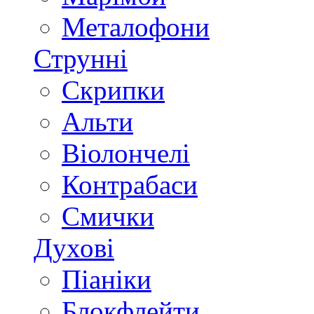
Металофони
Струнні
Скрипки
Альти
Віолончелі
Контрабаси
Смички
Духові
Піаніки
Блокфлейти