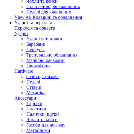
Чохли та кейси
Посилення для клавішних
Педалі для клавішних
View All Клавішні та обладнання
Ударні та перкусія
Перкусія та оркестр
Ударні
Ударні установки
Барабани
Перкусія
Тренувальне обладнання
Маршові барабани
Глюкофони
Hardware
Стійки, тримачі
Педалі
Стільці
Механіка
Аксесуари
Тарілки
Пластики
Палички, щітки
Чохли та кейси
Засоби для догляду
Метрономи