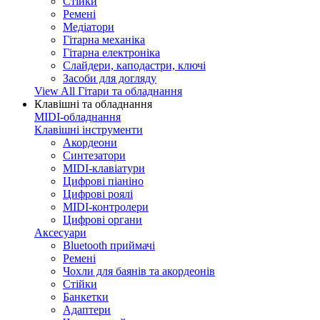
Стійки
Ремені
Медіатори
Гітарна механіка
Гітарна електроніка
Слайдери, каподастри, ключі
Засоби для догляду
View All Гітари та обладнання
Клавішні та обладнання
MIDI-обладнання
Клавішні інструменти
Акордеони
Синтезатори
MIDI-клавіатури
Цифрові піаніно
Цифрові роялі
MIDI-контролери
Цифрові органи
Аксесуари
Bluetooth приймачі
Ремені
Чохли для баянів та акордеонів
Стійки
Банкетки
Адаптери