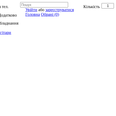
 тел.
Кількість
Увійти
або
зареєструватися
Головна
Обрані (0)
Додатково
обладнання
гітари