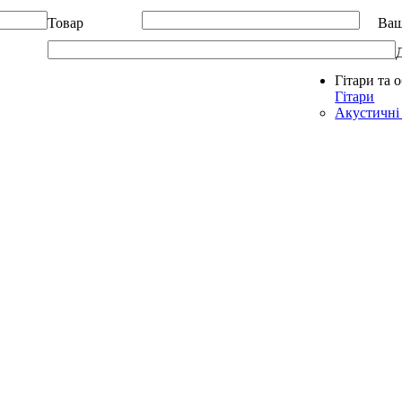
Товар
Ваш
Гітари та 
Allegro - Music: Музичні інструменти в Україні
Гітари
Акустичні 