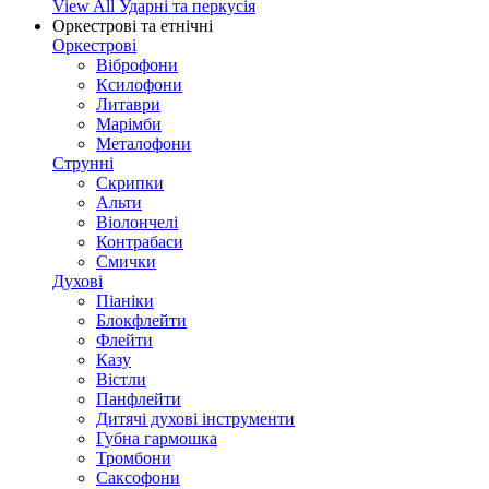
View All Ударні та перкусія
Оркестрові та етнічні
Оркестрові
Віброфони
Ксилофони
Литаври
Марімби
Металофони
Струнні
Скрипки
Альти
Віолончелі
Контрабаси
Смички
Духові
Піаніки
Блокфлейти
Флейти
Казу
Вістли
Панфлейти
Дитячі духові інструменти
Губна гармошка
Тромбони
Саксофони