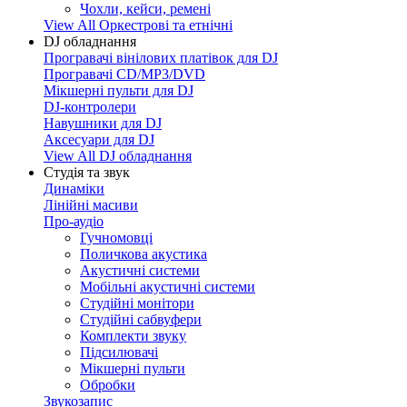
Чохли, кейси, ремені
View All Оркестрові та етнічні
DJ обладнання
Програвачі вінілових платівок для DJ
Програвачі CD/MP3/DVD
Мікшерні пульти для DJ
DJ-контролери
Навушники для DJ
Аксесуари для DJ
View All DJ обладнання
Студія та звук
Динаміки
Лінійні масиви
Про-аудіо
Гучномовці
Поличкова акустика
Акустичні системи
Мобільні акустичні системи
Студійні монітори
Студійні сабвуфери
Комплекти звуку
Підсилювачі
Мікшерні пульти
Обробки
Звукозапис