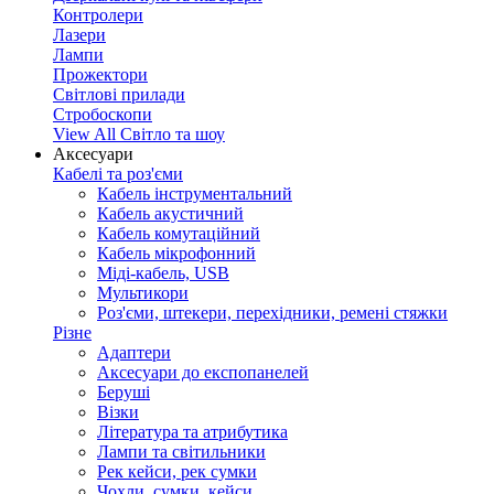
Контролери
Лазери
Лампи
Прожектори
Світлові прилади
Стробоскопи
View All Світло та шоу
Аксесуари
Кабелі та роз'єми
Кабель інструментальний
Кабель акустичний
Кабель комутаційний
Кабель мікрофонний
Міді-кабель, USB
Мультикори
Роз'єми, штекери, перехідники, ремені стяжки
Різне
Адаптери
Аксесуари до експопанелей
Беруші
Візки
Література та атрибутика
Лампи та світильники
Рек кейси, рек сумки
Чохли, сумки, кейси