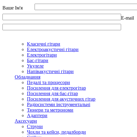
Ваше Ім'я
E-mail
Класичні гітари
Електроакустичні гітари
Електрогітари
Бас-гітари
Укулеле
Напівакустичні гітари
Обладнання
Педалі та процесори
Посилення для електрогітар
Посилення для бас-гітар
Посилення для акустичних гітар
Радіосистеми інструментальні
Тюнери та метрономи
Адаптери
Аксесуари
Струни
Чохли та кейси, педалборди