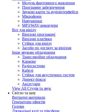
Модуль фантомного живлення
Програмне забезпечення
Звукові карти та аудіоінтерфейси
Мікрофони
Навушники
MP3/WAV-рекордери
Все для вінілу
Вінілові програвачі
Вінілові платівки
Стійки для вінілу
Засоби по догляду за вінілом
Інше звукове обладнання
Трансляційне обладнання
Караоке
Радіосистеми
Кабелі
Стійки для акустичних систем
Директ-бокси
Аксесуари
View All Студія та звук
Світло та шоу
Витратні матеріали
Генератори ефектів
Голови
Дзеркальні кулі та півсфери