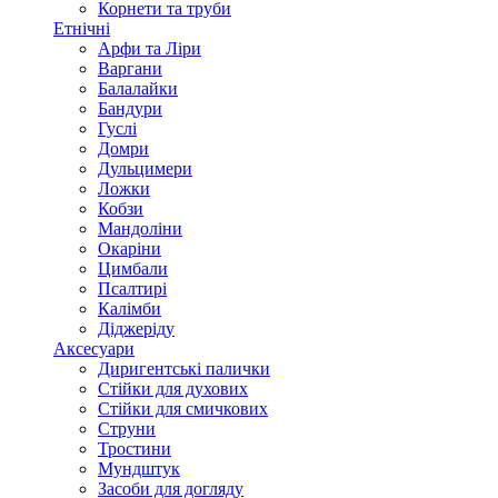
Корнети та труби
Етнічні
Арфи та Ліри
Варгани
Балалайки
Бандури
Гуслі
Домри
Дульцимери
Ложки
Кобзи
Мандоліни
Окаріни
Цимбали
Псалтирі
Калімби
Діджеріду
Аксесуари
Диригентські палички
Стійки для духових
Стійки для смичкових
Струни
Тростини
Мундштук
Засоби для догляду