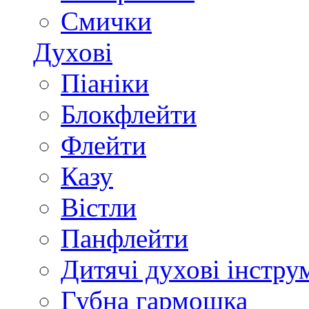
Смички
Духові
Піаніки
Блокфлейти
Флейти
Казу
Вістли
Панфлейти
Дитячі духові інстру
Губна гармошка