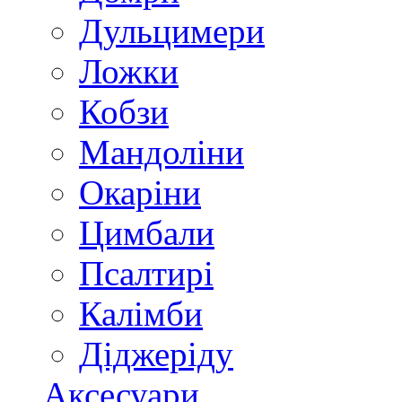
Дульцимери
Ложки
Кобзи
Мандоліни
Окаріни
Цимбали
Псалтирі
Калімби
Діджеріду
Аксесуари