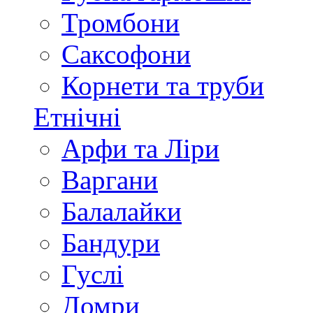
Тромбони
Саксофони
Корнети та труби
Етнічні
Арфи та Ліри
Варгани
Балалайки
Бандури
Гуслі
Домри