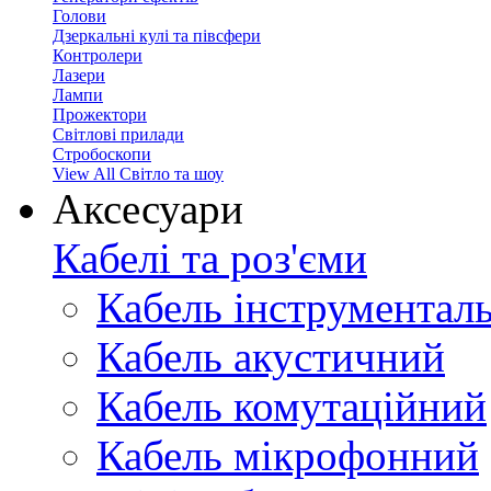
Голови
Дзеркальні кулі та півсфери
Контролери
Лазери
Лампи
Прожектори
Світлові прилади
Стробоскопи
View All Світло та шоу
Аксесуари
Кабелі та роз'єми
Кабель інструментал
Кабель акустичний
Кабель комутаційний
Кабель мікрофонний