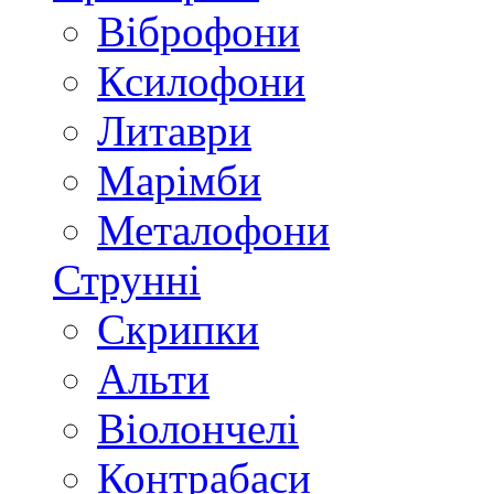
Віброфони
Ксилофони
Литаври
Марімби
Металофони
Струнні
Скрипки
Альти
Віолончелі
Контрабаси