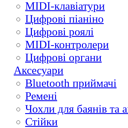
MIDI-клавіатури
Цифрові піаніно
Цифрові роялі
MIDI-контролери
Цифрові органи
Аксесуари
Bluetooth приймачі
Ремені
Чохли для баянів та 
Стійки