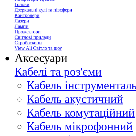
Голови
Дзеркальні кулі та півсфери
Контролери
Лазери
Лампи
Прожектори
Світлові прилади
Стробоскопи
View All Світло та шоу
Аксесуари
Кабелі та роз'єми
Кабель інструментал
Кабель акустичний
Кабель комутаційний
Кабель мікрофонний