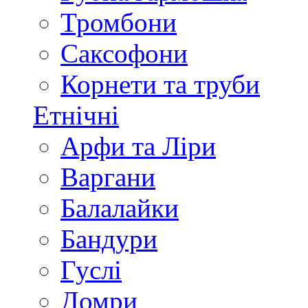
Тромбони
Саксофони
Корнети та труби
Етнічні
Арфи та Ліри
Варгани
Балалайки
Бандури
Гуслі
Домри