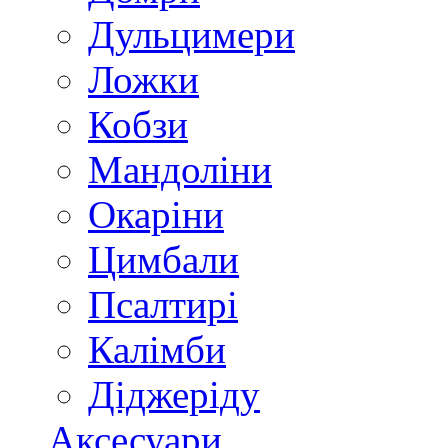
Дульцимери
Ложки
Кобзи
Мандоліни
Окаріни
Цимбали
Псалтирі
Калімби
Діджеріду
Аксесуари