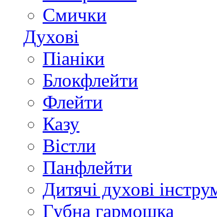
Смички
Духові
Піаніки
Блокфлейти
Флейти
Казу
Вістли
Панфлейти
Дитячі духові інстру
Губна гармошка