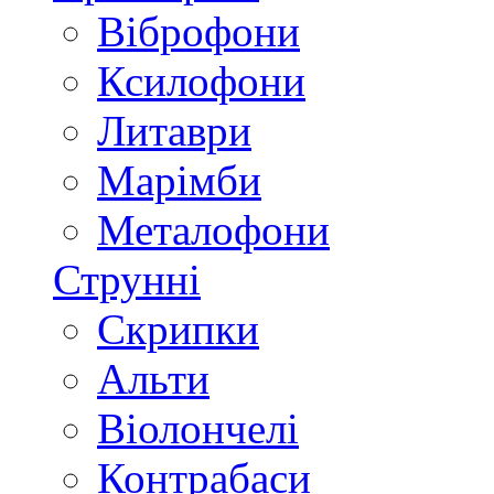
Віброфони
Ксилофони
Литаври
Марімби
Металофони
Струнні
Скрипки
Альти
Віолончелі
Контрабаси