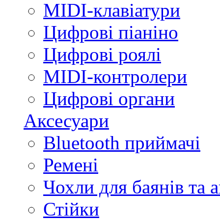
MIDI-клавіатури
Цифрові піаніно
Цифрові роялі
MIDI-контролери
Цифрові органи
Аксесуари
Bluetooth приймачі
Ремені
Чохли для баянів та 
Стійки