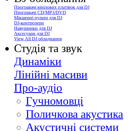
Програвачі вінілових платівок для DJ
Програвачі CD/MP3/DVD
Мікшерні пульти для DJ
DJ-контролери
Навушники для DJ
Аксесуари для DJ
View All DJ обладнання
Студія та звук
Динаміки
Лінійні масиви
Про-аудіо
Гучномовці
Поличкова акустика
Акустичні системи