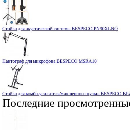
Стойка для акустической системы BESPECO PN90XLNO
Пантограф для микрофона BESPECO MSRA10
Стойка для комбо-усилителя/микшерного пульта BESPECO B
Последние просмотренны