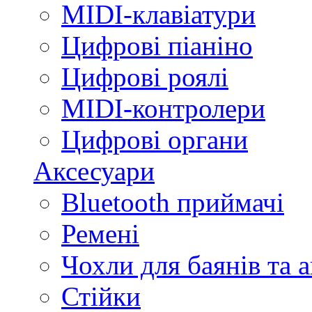
MIDI-клавіатури
Цифрові піаніно
Цифрові роялі
MIDI-контролери
Цифрові органи
Аксесуари
Bluetooth приймачі
Ремені
Чохли для баянів та 
Стійки