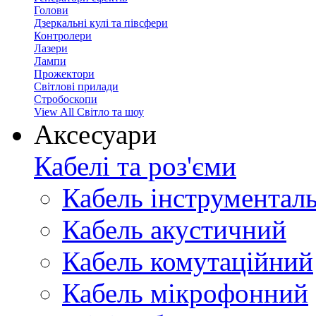
Голови
Дзеркальні кулі та півсфери
Контролери
Лазери
Лампи
Прожектори
Світлові прилади
Стробоскопи
View All Світло та шоу
Аксесуари
Кабелі та роз'єми
Кабель інструментал
Кабель акустичний
Кабель комутаційний
Кабель мікрофонний