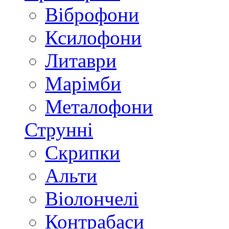
Віброфони
Ксилофони
Литаври
Марімби
Металофони
Струнні
Скрипки
Альти
Віолончелі
Контрабаси