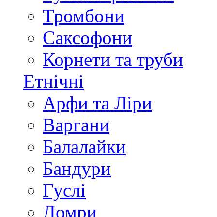
Тромбони
Саксофони
Корнети та труби
Етнічні
Арфи та Ліри
Варгани
Балалайки
Бандури
Гуслі
Домри