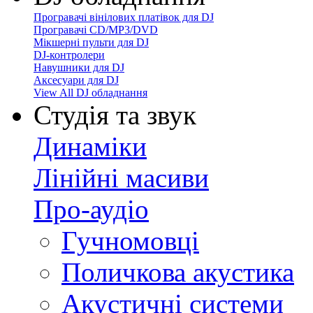
Програвачі вінілових платівок для DJ
Програвачі CD/MP3/DVD
Мікшерні пульти для DJ
DJ-контролери
Навушники для DJ
Аксесуари для DJ
View All DJ обладнання
Студія та звук
Динаміки
Лінійні масиви
Про-аудіо
Гучномовці
Поличкова акустика
Акустичні системи