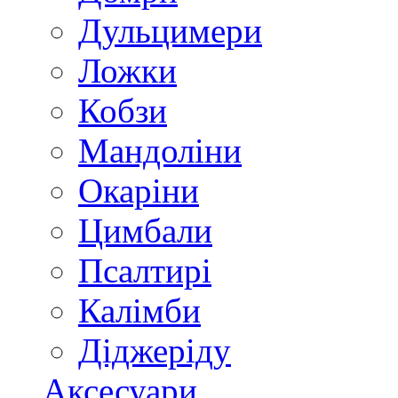
Дульцимери
Ложки
Кобзи
Мандоліни
Окаріни
Цимбали
Псалтирі
Калімби
Діджеріду
Аксесуари