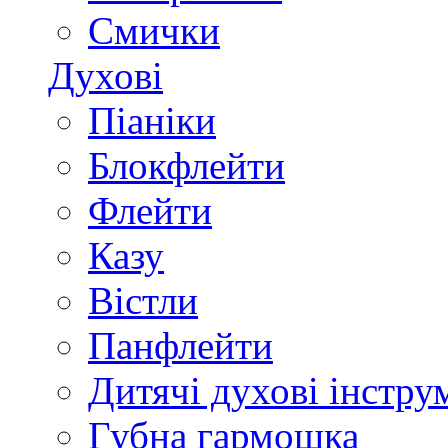
Смички
Духові
Піаніки
Блокфлейти
Флейти
Казу
Вістли
Панфлейти
Дитячі духові інстру
Губна гармошка