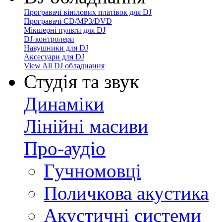
Програвачі вінілових платівок для DJ
Програвачі CD/MP3/DVD
Мікшерні пульти для DJ
DJ-контролери
Навушники для DJ
Аксесуари для DJ
View All DJ обладнання
Студія та звук
Динаміки
Лінійні масиви
Про-аудіо
Гучномовці
Поличкова акустика
Акустичні системи