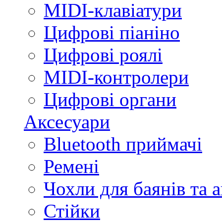
MIDI-клавіатури
Цифрові піаніно
Цифрові роялі
MIDI-контролери
Цифрові органи
Аксесуари
Bluetooth приймачі
Ремені
Чохли для баянів та 
Стійки