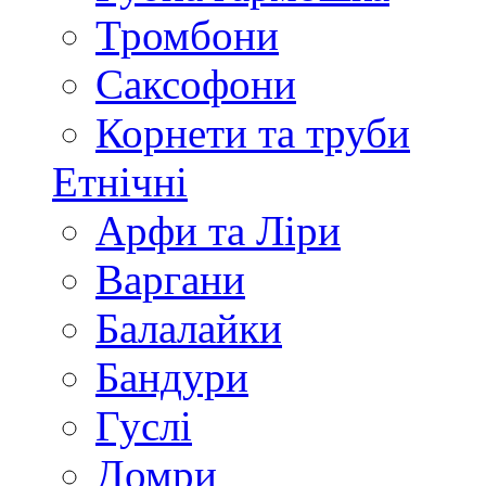
Тромбони
Саксофони
Корнети та труби
Етнічні
Арфи та Ліри
Варгани
Балалайки
Бандури
Гуслі
Домри