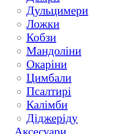
Дульцимери
Ложки
Кобзи
Мандоліни
Окаріни
Цимбали
Псалтирі
Калімби
Діджеріду
Аксесуари