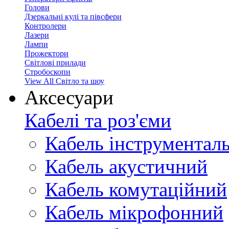
Голови
Дзеркальні кулі та півсфери
Контролери
Лазери
Лампи
Прожектори
Світлові прилади
Стробоскопи
View All Світло та шоу
Аксесуари
Кабелі та роз'єми
Кабель інструментал
Кабель акустичний
Кабель комутаційний
Кабель мікрофонний