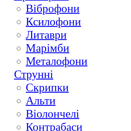
Віброфони
Ксилофони
Литаври
Марімби
Металофони
Струнні
Скрипки
Альти
Віолончелі
Контрабаси