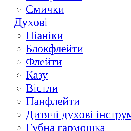
Смички
Духові
Піаніки
Блокфлейти
Флейти
Казу
Вістли
Панфлейти
Дитячі духові інстру
Губна гармошка