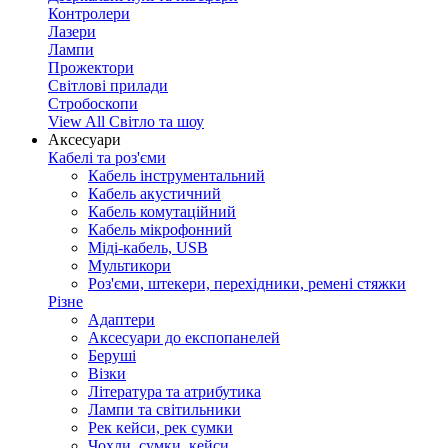
Контролери
Лазери
Лампи
Прожектори
Світлові прилади
Стробоскопи
View All Світло та шоу
Аксесуари
Кабелі та роз'єми
Кабель інструментальний
Кабель акустичний
Кабель комутаційний
Кабель мікрофонний
Міді-кабель, USB
Мультикори
Роз'єми, штекери, перехідники, ремені стяжки
Різне
Адаптери
Аксесуари до експопанелей
Беруші
Візки
Література та атрибутика
Лампи та світильники
Рек кейси, рек сумки
Чохли, сумки, кейси