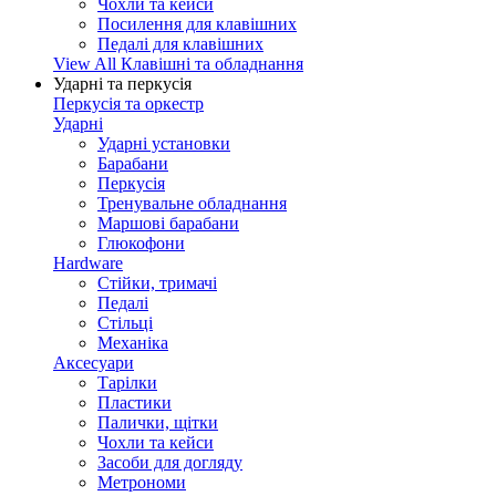
Чохли та кейси
Посилення для клавішних
Педалі для клавішних
View All Клавішні та обладнання
Ударні та перкусія
Перкусія та оркестр
Ударні
Ударні установки
Барабани
Перкусія
Тренувальне обладнання
Маршові барабани
Глюкофони
Hardware
Стійки, тримачі
Педалі
Стільці
Механіка
Аксесуари
Тарілки
Пластики
Палички, щітки
Чохли та кейси
Засоби для догляду
Метрономи