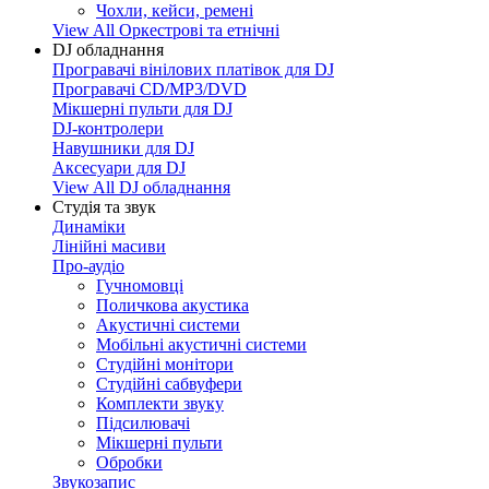
Чохли, кейси, ремені
View All Оркестрові та етнічні
DJ обладнання
Програвачі вінілових платівок для DJ
Програвачі CD/MP3/DVD
Мікшерні пульти для DJ
DJ-контролери
Навушники для DJ
Аксесуари для DJ
View All DJ обладнання
Студія та звук
Динаміки
Лінійні масиви
Про-аудіо
Гучномовці
Поличкова акустика
Акустичні системи
Мобільні акустичні системи
Студійні монітори
Студійні сабвуфери
Комплекти звуку
Підсилювачі
Мікшерні пульти
Обробки
Звукозапис