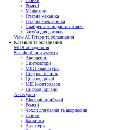
Стійки
Ремені
Медіатори
Гітарна механіка
Гітарна електроніка
Слайдери, каподастри, ключі
Засоби для догляду
View All Гітари та обладнання
Клавішні та обладнання
MIDI-обладнання
Клавішні інструменти
Акордеони
Синтезатори
MIDI-клавіатури
Цифрові піаніно
Цифрові роялі
MIDI-контролери
Цифрові органи
Аксесуари
Bluetooth приймачі
Ремені
Чохли для баянів та акордеонів
Стійки
Банкетки
Адаптери