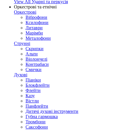
View All Ударні та перкусія
Оркестрові та етнічні
Оркестрові
Віброфони
Ксилофони
Литаври
Марімби
Металофони
Струнні
Скрипки
Альти
Віолончелі
Контрабаси
Смички
Духові
Піаніки
Блокфлейти
Флейти
Казу
Вістли
Панфлейти
Дитячі духові інструменти
Губна гармошка
Тромбони
Саксофони