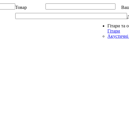
Товар
Ваш
Гітари та 
Allegro - Music: Музичні інструменти в Україні
Гітари
Акустичні 