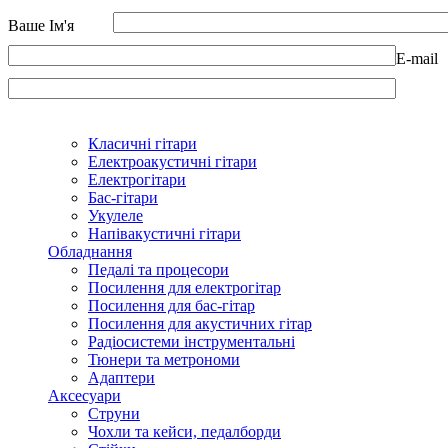
Ваше Ім'я
E-mail
Класичні гітари
Електроакустичні гітари
Електрогітари
Бас-гітари
Укулеле
Напівакустичні гітари
Обладнання
Педалі та процесори
Посилення для електрогітар
Посилення для бас-гітар
Посилення для акустичних гітар
Радіосистеми інструментальні
Тюнери та метрономи
Адаптери
Аксесуари
Струни
Чохли та кейси, педалборди