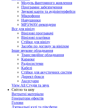
Модуль фантомного живлення
Програмне забезпечення
Звукові карти та аудіоінтерфейси
Мікрофони
Навушники
MP3/WAV-рекордери
Все для вінілу
Вінілові програвачі
Вінілові платівки
Стійки для вінілу
Засоби по догляду за вінілом
Інше звукове обладнання
Трансляційне обладнання
Караоке
Радіосистеми
Кабелі
Стійки для акустичних систем
Директ-бокси
Аксесуари
View All Студія та звук
Світло та шоу
Витратні матеріали
Генератори ефектів
Голови
Дзеркальні кулі та півсфери