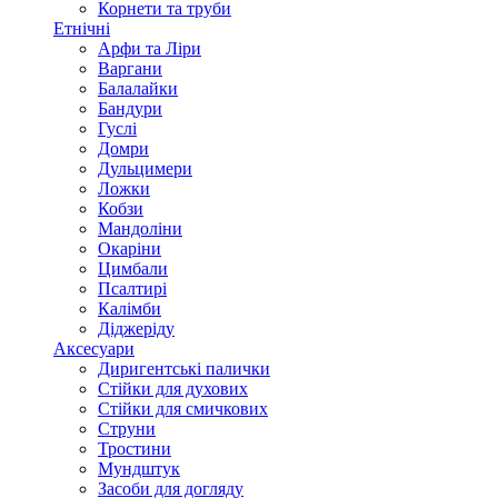
Корнети та труби
Етнічні
Арфи та Ліри
Варгани
Балалайки
Бандури
Гуслі
Домри
Дульцимери
Ложки
Кобзи
Мандоліни
Окаріни
Цимбали
Псалтирі
Калімби
Діджеріду
Аксесуари
Диригентські палички
Стійки для духових
Стійки для смичкових
Струни
Тростини
Мундштук
Засоби для догляду