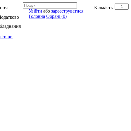
 тел.
Кількість
Увійти
або
зареєструватися
Головна
Обрані (0)
Додатково
обладнання
гітари