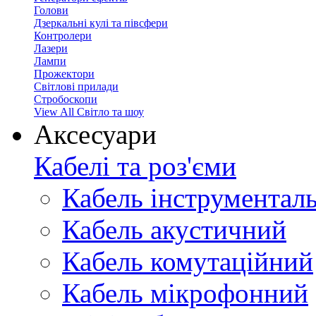
Голови
Дзеркальні кулі та півсфери
Контролери
Лазери
Лампи
Прожектори
Світлові прилади
Стробоскопи
View All Світло та шоу
Аксесуари
Кабелі та роз'єми
Кабель інструментал
Кабель акустичний
Кабель комутаційний
Кабель мікрофонний