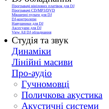
Програвачі вінілових платівок для DJ
Програвачі CD/MP3/DVD
Мікшерні пульти для DJ
DJ-контролери
Навушники для DJ
Аксесуари для DJ
View All DJ обладнання
Студія та звук
Динаміки
Лінійні масиви
Про-аудіо
Гучномовці
Поличкова акустика
Акустичні системи