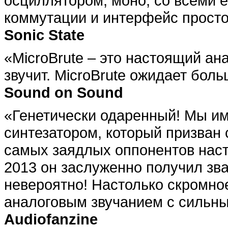
осциллятором, моно, со всеми е
коммутации и интерфейс просто
Sonic State
«MicroBrute – это настоящий ана
звучит. MicroBrute ожидает боль
Sound on Sound
«Генетически одаренный! Мы и
синтезатором, который призван
самых заядлых оппонентов наст
2013 он заслуженно получил зва
невероятно! Настолько скромно
аналоговым звучанием с сильны
Audiofanzine