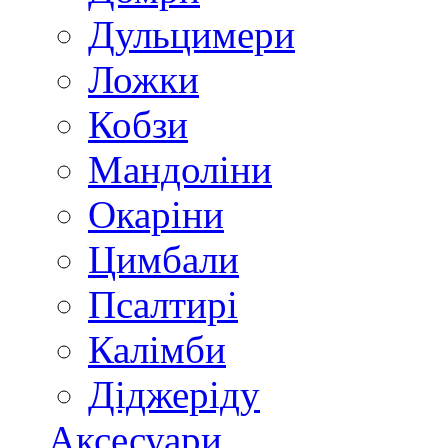
Дульцимери
Ложки
Кобзи
Мандоліни
Окаріни
Цимбали
Псалтирі
Калімби
Діджеріду
Аксесуари