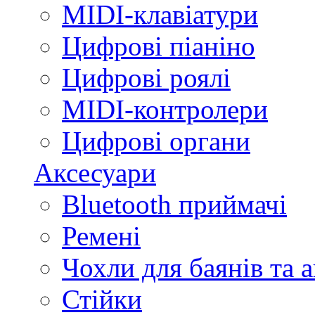
MIDI-клавіатури
Цифрові піаніно
Цифрові роялі
MIDI-контролери
Цифрові органи
Аксесуари
Bluetooth приймачі
Ремені
Чохли для баянів та 
Стійки