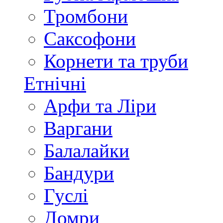
Тромбони
Саксофони
Корнети та труби
Етнічні
Арфи та Ліри
Варгани
Балалайки
Бандури
Гуслі
Домри