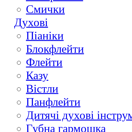
Смички
Духові
Піаніки
Блокфлейти
Флейти
Казу
Вістли
Панфлейти
Дитячі духові інстру
Губна гармошка