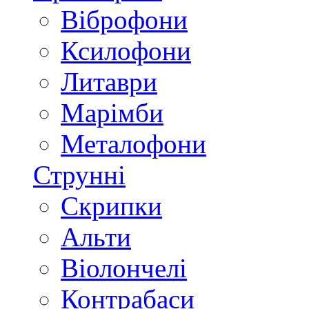
Віброфони
Ксилофони
Литаври
Марімби
Металофони
Струнні
Скрипки
Альти
Віолончелі
Контрабаси