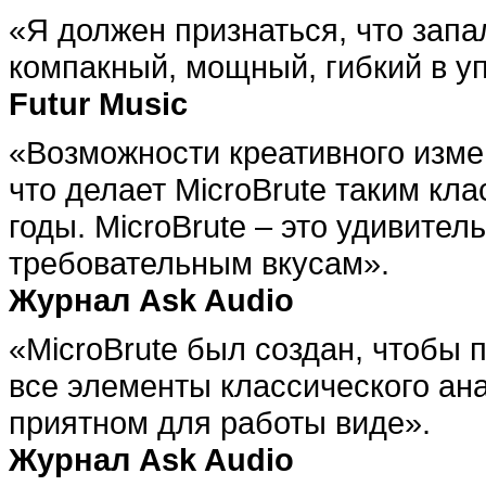
«Я должен признаться, что запал
компакный, мощный, гибкий в уп
Futur Music
«Возможности креативного изме
что делает MicroBrute таким кл
годы. MicroBrute – это удивите
требовательным вкусам».
Журнал Ask Audio
«MicroBrute был создан, чтобы
все элементы классического ана
приятном для работы виде».
Журнал Ask Audio