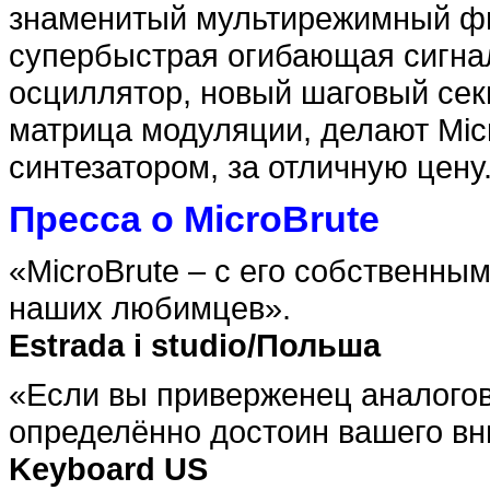
знаменитый мультирежимный ф
супербыстрая огибающая сигна
осциллятор, новый шаговый сек
матрица модуляции, делают Mic
синтезатором, за отличную цену
Пресса о MicroBrute
«MicroBrute – с его собственны
наших любимцев».
Estrada i studio/Польша
«Если вы приверженец аналоговог
определённо достоин вашего вн
Keyboard US