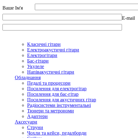
Ваше Ім'я
E-mail
Класичні гітари
Електроакустичні гітари
Електрогітари
Бас-гітари
Укулеле
Напівакустичні гітари
Обладнання
Педалі та процесори
Посилення для електрогітар
Посилення для бас-гітар
Посилення для акустичних гітар
Радіосистеми інструментальні
Тюнери та метрономи
Адаптери
Аксесуари
Струни
Чохли та кейси, педалборди