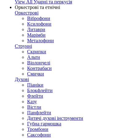
View All Ударні та перкусія
Оркестрові та етнічні
Оркестрові
Віброфони
Ксилофони
Литаври
Марімби
Металофони
Струнні
Скрипки
Альти
Віолончелі
Контрабаси
Смички
Духові
Піаніки
Блокфлейти
Флейти
Казу
Вістли
Панфлейти
Дитячі духові інструменти
Губна гармошка
Тромбони
Саксофони