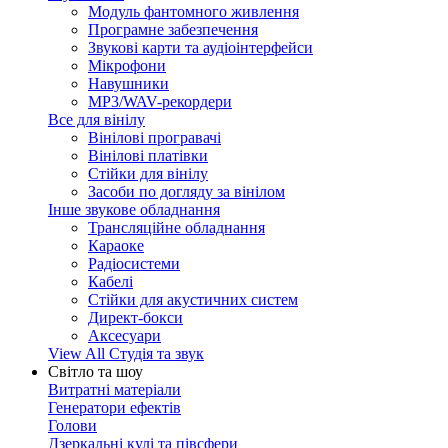
Модуль фантомного живлення
Програмне забезпечення
Звукові карти та аудіоінтерфейси
Мікрофони
Навушники
MP3/WAV-рекордери
Все для вінілу
Вінілові програвачі
Вінілові платівки
Стійки для вінілу
Засоби по догляду за вінілом
Інше звукове обладнання
Трансляційне обладнання
Караоке
Радіосистеми
Кабелі
Стійки для акустичних систем
Директ-бокси
Аксесуари
View All Студія та звук
Світло та шоу
Витратні матеріали
Генератори ефектів
Голови
Дзеркальні кулі та півсфери