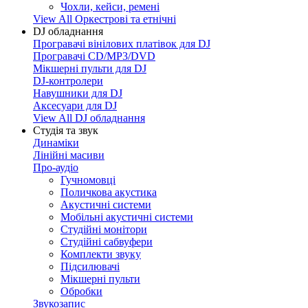
Чохли, кейси, ремені
View All Оркестрові та етнічні
DJ обладнання
Програвачі вінілових платівок для DJ
Програвачі CD/MP3/DVD
Мікшерні пульти для DJ
DJ-контролери
Навушники для DJ
Аксесуари для DJ
View All DJ обладнання
Студія та звук
Динаміки
Лінійні масиви
Про-аудіо
Гучномовці
Поличкова акустика
Акустичні системи
Мобільні акустичні системи
Студійні монітори
Студійні сабвуфери
Комплекти звуку
Підсилювачі
Мікшерні пульти
Обробки
Звукозапис