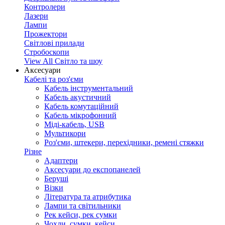
Контролери
Лазери
Лампи
Прожектори
Світлові прилади
Стробоскопи
View All Світло та шоу
Аксесуари
Кабелі та роз'єми
Кабель інструментальний
Кабель акустичний
Кабель комутаційний
Кабель мікрофонний
Міді-кабель, USB
Мультикори
Роз'єми, штекери, перехідники, ремені стяжки
Різне
Адаптери
Аксесуари до експопанелей
Беруші
Візки
Література та атрибутика
Лампи та світильники
Рек кейси, рек сумки
Чохли, сумки, кейси