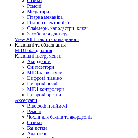
Стійки
Ремені
Медіатори
Гітарна механіка
Гітарна електроніка
Слайдери, каподастри, ключі
Засоби для догляду
View All Гітари та обладнання
Клавішні та обладнання
MIDI-обладнання
Клавішні інструменти
Акордеони
Синтезатори
MIDI-клавіатури
Цифрові піаніно
Цифрові роялі
MIDI-контролери
Цифрові органи
Аксесуари
Bluetooth приймачі
Ремені
Чохли для баянів та акордеонів
Стійки
Банкетки
Адаптери