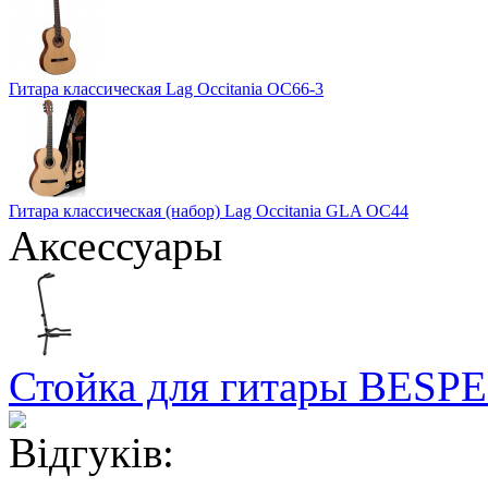
Гитара классическая Lag Occitania OC66-3
Гитара классическая (набор) Lag Occitania GLA OC44
Аксессуары
Стойка для гитары BESP