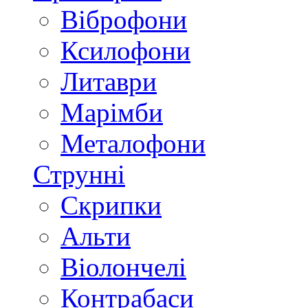
Віброфони
Ксилофони
Литаври
Марімби
Металофони
Струнні
Скрипки
Альти
Віолончелі
Контрабаси