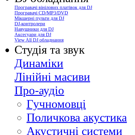
Програвачі вінілових платівок для DJ
Програвачі CD/MP3/DVD
Мікшерні пульти для DJ
DJ-контролери
Навушники для DJ
Аксесуари для DJ
View All DJ обладнання
Студія та звук
Динаміки
Лінійні масиви
Про-аудіо
Гучномовці
Поличкова акустика
Акустичні системи