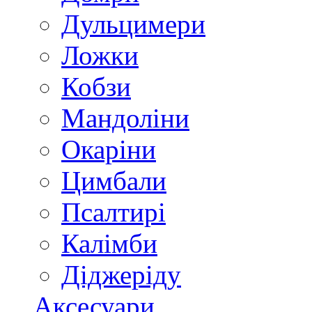
Дульцимери
Ложки
Кобзи
Мандоліни
Окаріни
Цимбали
Псалтирі
Калімби
Діджеріду
Аксесуари