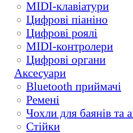
MIDI-клавіатури
Цифрові піаніно
Цифрові роялі
MIDI-контролери
Цифрові органи
Аксесуари
Bluetooth приймачі
Ремені
Чохли для баянів та 
Стійки