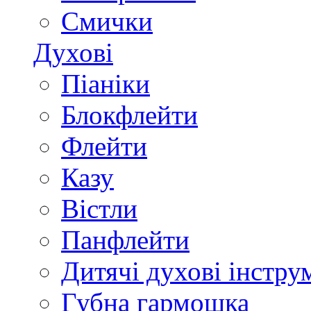
Смички
Духові
Піаніки
Блокфлейти
Флейти
Казу
Вістли
Панфлейти
Дитячі духові інстру
Губна гармошка