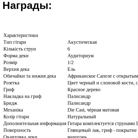
Награды:
Характеристики
Тип гітари
Акустическая
Кількість струн
6
Форма деки
Аудиториум
Розмір
1/2
Верхня дека
Ель
Обичайки та нижня дека
Африканское Сапеле с открыты
Розетка
Цвет черный и слоновой кости, 
Гриф
Красное дерево
Накладка на гриф
Палисандр
Бридж
Палисандр
Механіка
Die Cast, чёрная матовая
Колір гітари
Натуральный
Дополнительная информация
Гитара комплектуется струнами 
Поверхность
Глянцевый лак, гриф - покрытие 
Окантовка деки
махогонь