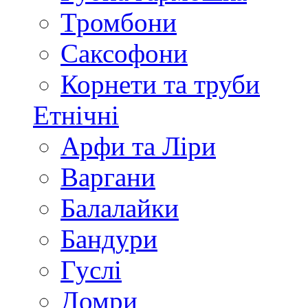
Тромбони
Саксофони
Корнети та труби
Етнічні
Арфи та Ліри
Варгани
Балалайки
Бандури
Гуслі
Домри