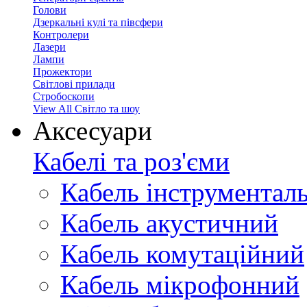
Голови
Дзеркальні кулі та півсфери
Контролери
Лазери
Лампи
Прожектори
Світлові прилади
Стробоскопи
View All Світло та шоу
Аксесуари
Кабелі та роз'єми
Кабель інструментал
Кабель акустичний
Кабель комутаційний
Кабель мікрофонний