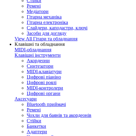
Стійки
Ремені
Медіатори
Гітарна механіка
Гітарна електроніка
Слайдери, каподастри, ключі
Засоби для догляду
View All Гітари та обладнання
Клавішні та обладнання
MIDI-обладнання
Клавішні інструменти
Акордеони
Синтезатори
MIDI-клавіатури
Цифрові піаніно
Цифрові роялі
MIDI-контролери
Цифрові органи
Аксесуари
Bluetooth приймачі
Ремені
Чохли для баянів та акордеонів
Стійки
Банкетки
Адаптери