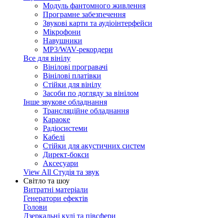
Модуль фантомного живлення
Програмне забезпечення
Звукові карти та аудіоінтерфейси
Мікрофони
Навушники
MP3/WAV-рекордери
Все для вінілу
Вінілові програвачі
Вінілові платівки
Стійки для вінілу
Засоби по догляду за вінілом
Інше звукове обладнання
Трансляційне обладнання
Караоке
Радіосистеми
Кабелі
Стійки для акустичних систем
Директ-бокси
Аксесуари
View All Студія та звук
Світло та шоу
Витратні матеріали
Генератори ефектів
Голови
Дзеркальні кулі та півсфери