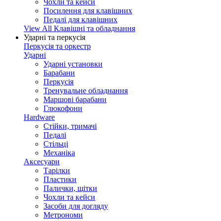
Чохли та кейси
Посилення для клавішних
Педалі для клавішних
View All Клавішні та обладнання
Ударні та перкусія
Перкусія та оркестр
Ударні
Ударні установки
Барабани
Перкусія
Тренувальне обладнання
Маршові барабани
Глюкофони
Hardware
Стійки, тримачі
Педалі
Стільці
Механіка
Аксесуари
Тарілки
Пластики
Палички, щітки
Чохли та кейси
Засоби для догляду
Метрономи