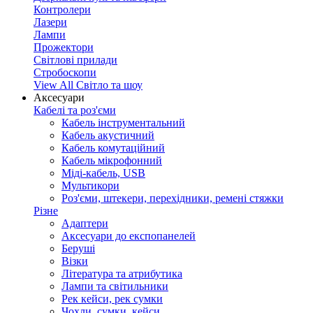
Контролери
Лазери
Лампи
Прожектори
Світлові прилади
Стробоскопи
View All Світло та шоу
Аксесуари
Кабелі та роз'єми
Кабель інструментальний
Кабель акустичний
Кабель комутаційний
Кабель мікрофонний
Міді-кабель, USB
Мультикори
Роз'єми, штекери, перехідники, ремені стяжки
Різне
Адаптери
Аксесуари до експопанелей
Беруші
Візки
Література та атрибутика
Лампи та світильники
Рек кейси, рек сумки
Чохли, сумки, кейси