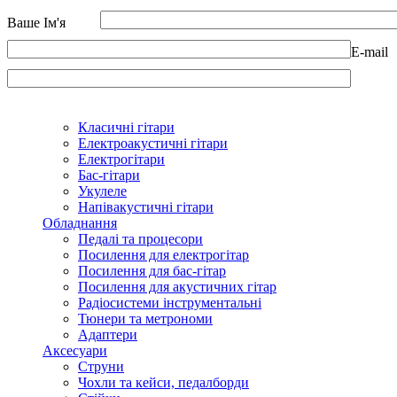
Ваше Ім'я
E-mail
Класичні гітари
Електроакустичні гітари
Електрогітари
Бас-гітари
Укулеле
Напівакустичні гітари
Обладнання
Педалі та процесори
Посилення для електрогітар
Посилення для бас-гітар
Посилення для акустичних гітар
Радіосистеми інструментальні
Тюнери та метрономи
Адаптери
Аксесуари
Струни
Чохли та кейси, педалборди