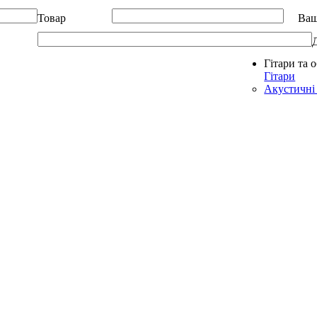
Товар
Ваш
Гітари та 
Allegro - Music: Музичні інструменти в Україні
Гітари
Акустичні 