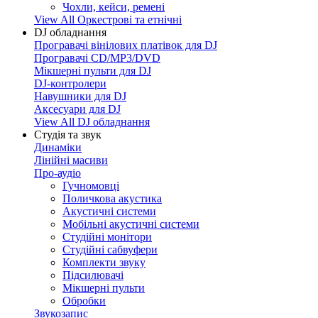
Чохли, кейси, ремені
View All Оркестрові та етнічні
DJ обладнання
Програвачі вінілових платівок для DJ
Програвачі CD/MP3/DVD
Мікшерні пульти для DJ
DJ-контролери
Навушники для DJ
Аксесуари для DJ
View All DJ обладнання
Студія та звук
Динаміки
Лінійні масиви
Про-аудіо
Гучномовці
Поличкова акустика
Акустичні системи
Мобільні акустичні системи
Студійні монітори
Студійні сабвуфери
Комплекти звуку
Підсилювачі
Мікшерні пульти
Обробки
Звукозапис