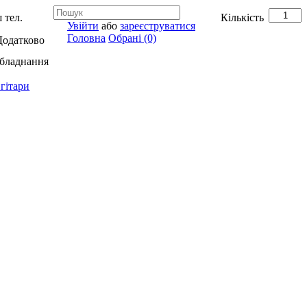
 тел.
Кількість
Увійти
або
зареєструватися
Головна
Обрані (0)
Додатково
обладнання
гітари