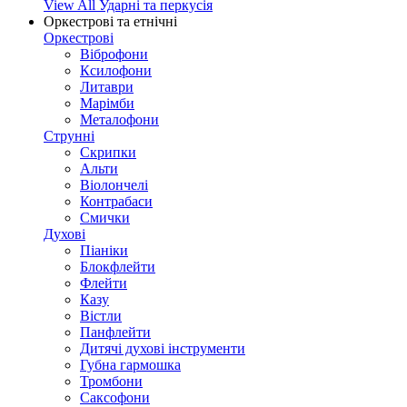
View All Ударні та перкусія
Оркестрові та етнічні
Оркестрові
Віброфони
Ксилофони
Литаври
Марімби
Металофони
Струнні
Скрипки
Альти
Віолончелі
Контрабаси
Смички
Духові
Піаніки
Блокфлейти
Флейти
Казу
Вістли
Панфлейти
Дитячі духові інструменти
Губна гармошка
Тромбони
Саксофони