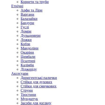
Корнети та труби
Етнічні
Арфи та Ліри
Варгани
Балалайки
Бандури
Гуслі
Домри
Дульцимери
Ложки
Кобзи
Мандоліни
Окаріни
Цимбали
Псалтирі
Калімби
Діджеріду
Аксесуари
Диригентські палички
Стійки для духових
Стійки для смичкових
Струни
Тростини
Мундштук
Засоби для догляду