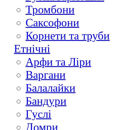
Тромбони
Саксофони
Корнети та труби
Етнічні
Арфи та Ліри
Варгани
Балалайки
Бандури
Гуслі
Домри