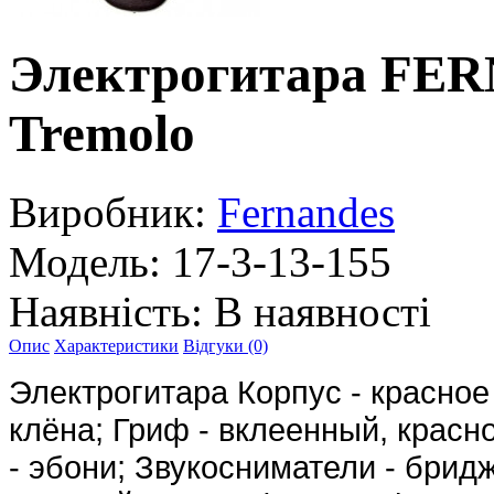
Электрогитара FER
Tremolo
Виробник:
Fernandes
Модель:
17-3-13-155
Наявність:
В наявності
Опис
Характеристики
Відгуки (0)
Электрогитара Корпус - красное
клёна; Гриф - вклеенный, красн
- эбони; Звукосниматели - бри