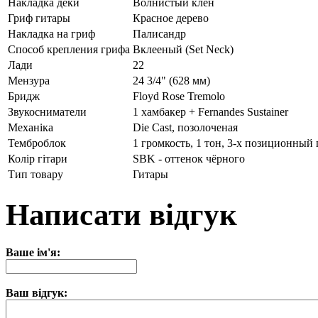
Накладка деки
Волнистый клен
Гриф гитары
Красное дерево
Накладка на гриф
Палисандр
Способ крепления грифа
Вклееный (Set Neck)
Лади
22
Мензура
24 3/4" (628 мм)
Бридж
Floyd Rose Tremolo
Звукосниматели
1 хамбакер + Fernandes Sustainer
Механіка
Die Cast, позолоченая
Темброблок
1 громкость, 1 тон, 3-х позиционный
Колір гітари
SBK - оттенок чёрного
Тип товару
Гитары
Написати відгук
Ваше ім'я:
Ваш відгук: