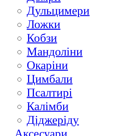
Дульцимери
Ложки
Кобзи
Мандоліни
Окаріни
Цимбали
Псалтирі
Калімби
Діджеріду
Аксесуари