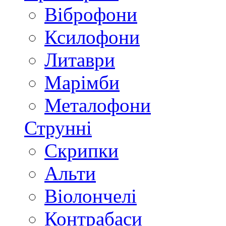
Віброфони
Ксилофони
Литаври
Марімби
Металофони
Струнні
Скрипки
Альти
Віолончелі
Контрабаси