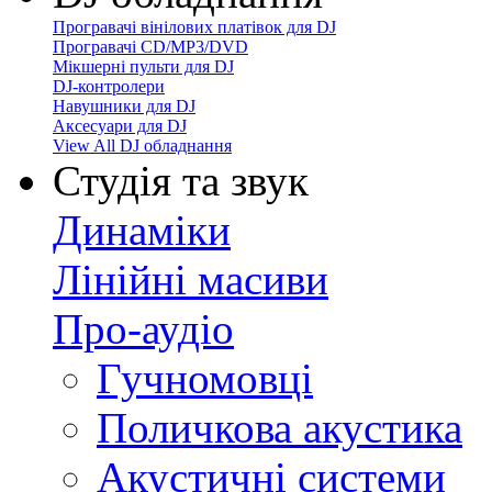
Програвачі вінілових платівок для DJ
Програвачі CD/MP3/DVD
Мікшерні пульти для DJ
DJ-контролери
Навушники для DJ
Аксесуари для DJ
View All DJ обладнання
Студія та звук
Динаміки
Лінійні масиви
Про-аудіо
Гучномовці
Поличкова акустика
Акустичні системи