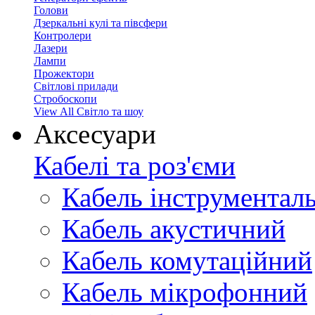
Голови
Дзеркальні кулі та півсфери
Контролери
Лазери
Лампи
Прожектори
Світлові прилади
Стробоскопи
View All Світло та шоу
Аксесуари
Кабелі та роз'єми
Кабель інструментал
Кабель акустичний
Кабель комутаційний
Кабель мікрофонний