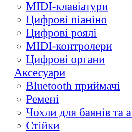
MIDI-клавіатури
Цифрові піаніно
Цифрові роялі
MIDI-контролери
Цифрові органи
Аксесуари
Bluetooth приймачі
Ремені
Чохли для баянів та 
Стійки