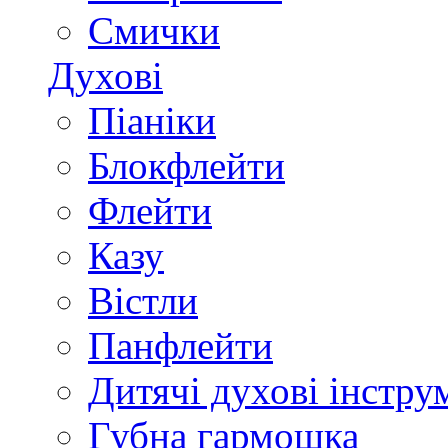
Смички
Духові
Піаніки
Блокфлейти
Флейти
Казу
Вістли
Панфлейти
Дитячі духові інстру
Губна гармошка