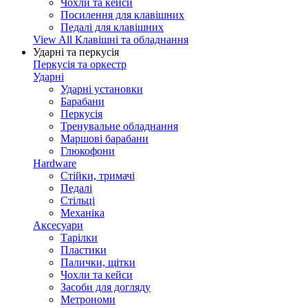
Чохли та кейси
Посилення для клавішних
Педалі для клавішних
View All Клавішні та обладнання
Ударні та перкусія
Перкусія та оркестр
Ударні
Ударні установки
Барабани
Перкусія
Тренувальне обладнання
Маршові барабани
Глюкофони
Hardware
Стійки, тримачі
Педалі
Стільці
Механіка
Аксесуари
Тарілки
Пластики
Палички, щітки
Чохли та кейси
Засоби для догляду
Метрономи