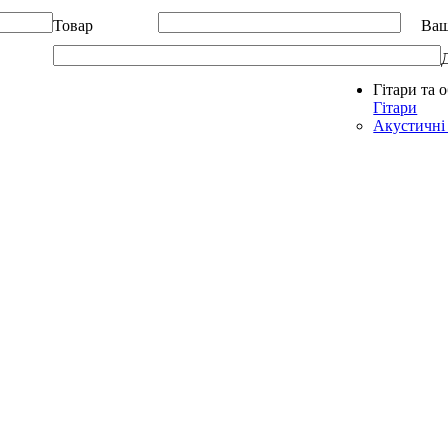
Товар
Ваш
Гітари та 
Allegro - Music: Музичні інструменти в Україні
Гітари
Акустичні 