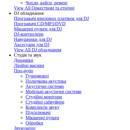
Чохли, кейси, ремені
View All Оркестрові та етнічні
DJ обладнання
Програвачі вінілових платівок для DJ
Програвачі CD/MP3/DVD
Мікшерні пульти для DJ
DJ-контролери
Навушники для DJ
Аксесуари для DJ
View All DJ обладнання
Студія та звук
Динаміки
Лінійні масиви
Про-аудіо
Гучномовці
Поличкова акустика
Акустичні системи
Мобільні акустичні системи
Студійні монітори
Студійні сабвуфери
Комплекти звуку
Підсилювачі
Мікшерні пульти
Обробки
Звукозапис