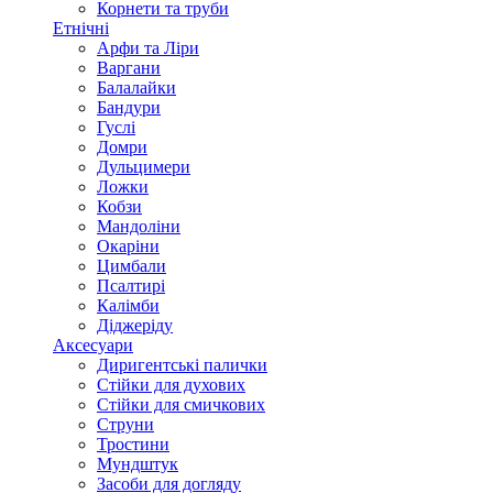
Корнети та труби
Етнічні
Арфи та Ліри
Варгани
Балалайки
Бандури
Гуслі
Домри
Дульцимери
Ложки
Кобзи
Мандоліни
Окаріни
Цимбали
Псалтирі
Калімби
Діджеріду
Аксесуари
Диригентські палички
Стійки для духових
Стійки для смичкових
Струни
Тростини
Мундштук
Засоби для догляду