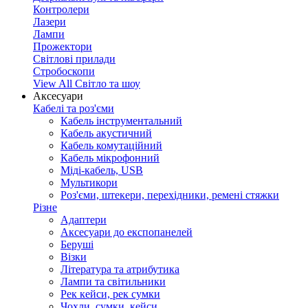
Контролери
Лазери
Лампи
Прожектори
Світлові прилади
Стробоскопи
View All Світло та шоу
Аксесуари
Кабелі та роз'єми
Кабель інструментальний
Кабель акустичний
Кабель комутаційний
Кабель мікрофонний
Міді-кабель, USB
Мультикори
Роз'єми, штекери, перехідники, ремені стяжки
Різне
Адаптери
Аксесуари до експопанелей
Беруші
Візки
Література та атрибутика
Лампи та світильники
Рек кейси, рек сумки
Чохли, сумки, кейси