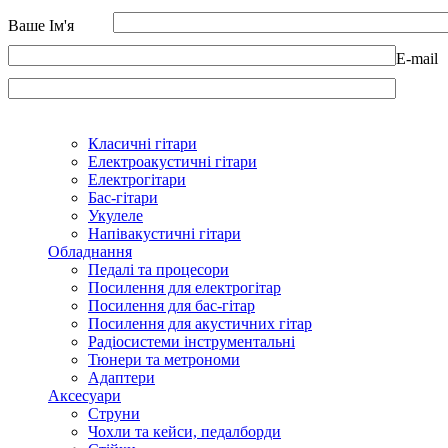
Ваше Ім'я
E-mail
Класичні гітари
Електроакустичні гітари
Електрогітари
Бас-гітари
Укулеле
Напівакустичні гітари
Обладнання
Педалі та процесори
Посилення для електрогітар
Посилення для бас-гітар
Посилення для акустичних гітар
Радіосистеми інструментальні
Тюнери та метрономи
Адаптери
Аксесуари
Струни
Чохли та кейси, педалборди