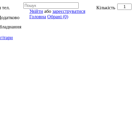
 тел.
Кількість
Увійти
або
зареєструватися
Головна
Обрані (0)
Додатково
обладнання
гітари