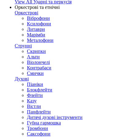
View All Ударні та перкусія
Оркестрові та етнічні
Оркестрові
Віброфони
Ксилофони
Литаври
Марімби
Металофони
Струнні
Скрипки
Альти
Віолончелі
Контрабаси
Смички
Духові
Піаніки
Блокфлейти
Флейти
Казу
Вістли
Панфлейти
Дитячі духові інструменти
Губна гармошка
Тромбони
Саксофони