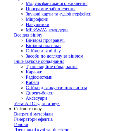
Модуль фантомного живлення
Програмне забезпечення
Звукові карти та аудіоінтерфейси
Мікрофони
Навушники
MP3/WAV-рекордери
Все для вінілу
Вінілові програвачі
Вінілові платівки
Стійки для вінілу
Засоби по догляду за вінілом
Інше звукове обладнання
Трансляційне обладнання
Караоке
Радіосистеми
Кабелі
Стійки для акустичних систем
Директ-бокси
Аксесуари
View All Студія та звук
Світло та шоу
Витратні матеріали
Генератори ефектів
Голови
Дзеркальні кулі та півсфери