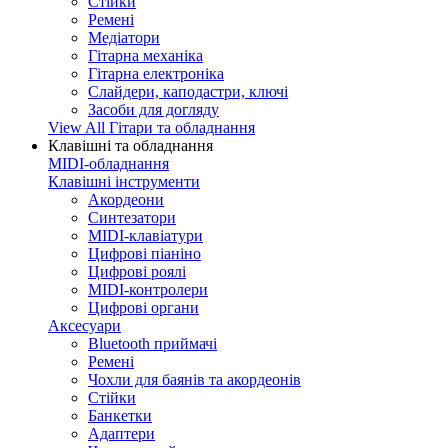
Стійки
Ремені
Медіатори
Гітарна механіка
Гітарна електроніка
Слайдери, каподастри, ключі
Засоби для догляду
View All Гітари та обладнання
Клавішні та обладнання
MIDI-обладнання
Клавішні інструменти
Акордеони
Синтезатори
MIDI-клавіатури
Цифрові піаніно
Цифрові роялі
MIDI-контролери
Цифрові органи
Аксесуари
Bluetooth приймачі
Ремені
Чохли для баянів та акордеонів
Стійки
Банкетки
Адаптери