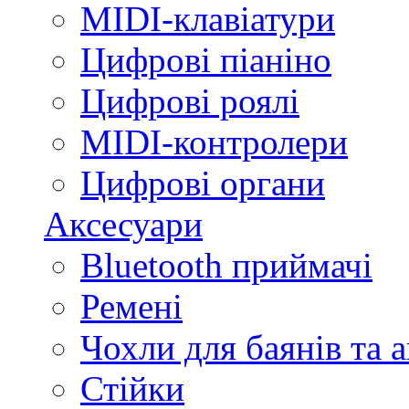
MIDI-клавіатури
Цифрові піаніно
Цифрові роялі
MIDI-контролери
Цифрові органи
Аксесуари
Bluetooth приймачі
Ремені
Чохли для баянів та 
Стійки