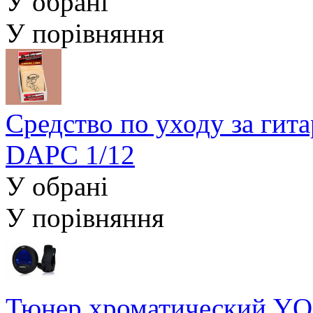
У обрані
У порівняння
Средство по уходу за гит
DAPC 1/12
У обрані
У порівняння
Тюнер хроматический YO