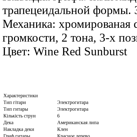
трапецеидальной формы. З
Механика: хромированая di
громкости, 2 тона, 3-х п
Цвет: Wine Red Sunburst
Характеристики
Тип гітари
Электрогитара
Тип гитары
Электрогитара
Кількість струн
6
Дека
Американская липа
Накладка деки
Клен
Гриф гитары
Красное дерево