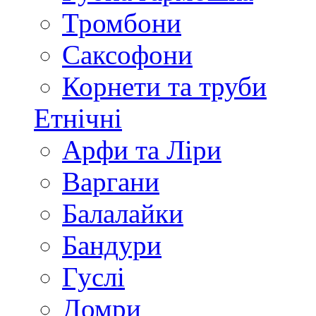
Тромбони
Саксофони
Корнети та труби
Етнічні
Арфи та Ліри
Варгани
Балалайки
Бандури
Гуслі
Домри