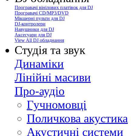
Програвачі вінілових платівок для DJ
Програвачі CD/MP3/DVD
Мікшерні пульти для DJ
DJ-контролери
Навушники для DJ
Аксесуари для DJ
View All DJ обладнання
Студія та звук
Динаміки
Лінійні масиви
Про-аудіо
Гучномовці
Поличкова акустика
Акустичні системи