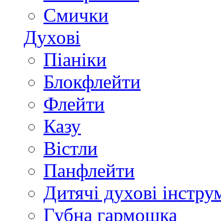
Смички
Духові
Піаніки
Блокфлейти
Флейти
Казу
Вістли
Панфлейти
Дитячі духові інстру
Губна гармошка