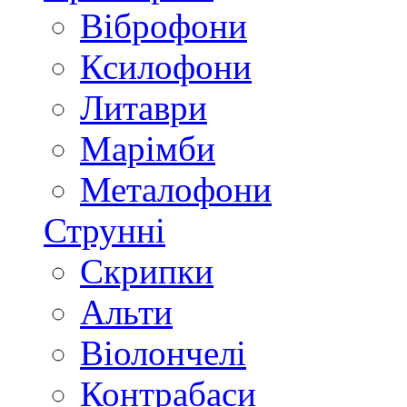
Віброфони
Ксилофони
Литаври
Марімби
Металофони
Струнні
Скрипки
Альти
Віолончелі
Контрабаси