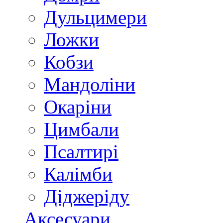
Дульцимери
Ложки
Кобзи
Мандоліни
Окаріни
Цимбали
Псалтирі
Калімби
Діджеріду
Аксесуари