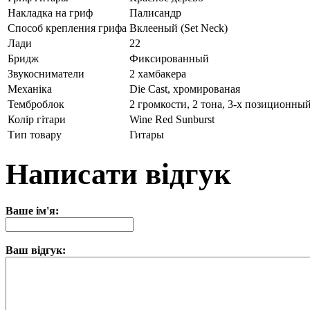
Накладка на гриф
Палисандр
Способ крепления грифа
Вклееный (Set Neck)
Лади
22
Бридж
Фиксированный
Звукосниматели
2 хамбакера
Механіка
Die Cast, хромированая
Темброблок
2 громкости, 2 тона, 3-х позиционны
Колір гітари
Wine Red Sunburst
Тип товару
Гитары
Написати відгук
Ваше ім'я:
Ваш відгук: