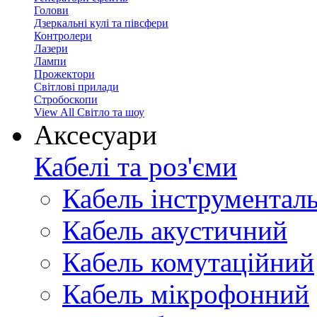
Голови
Дзеркальні кулі та півсфери
Контролери
Лазери
Лампи
Прожектори
Світлові прилади
Стробоскопи
View All Світло та шоу
Аксесуари
Кабелі та роз'єми
Кабель інструментал
Кабель акустичний
Кабель комутаційний
Кабель мікрофонний