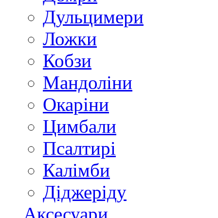
Дульцимери
Ложки
Кобзи
Мандоліни
Окаріни
Цимбали
Псалтирі
Калімби
Діджеріду
Аксесуари