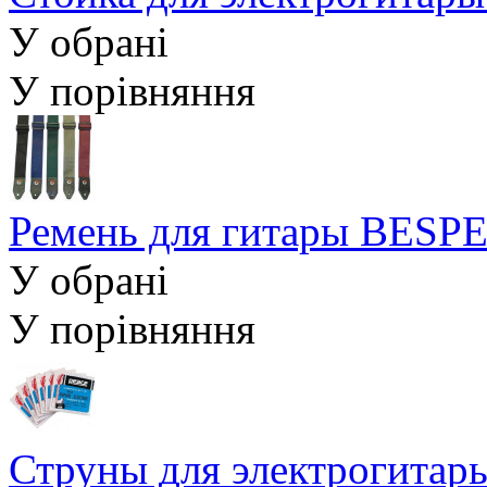
У обрані
У порівняння
Ремень для гитары BES
У обрані
У порівняння
Струны для электрогита