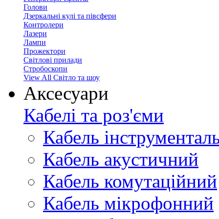
Голови
Дзеркальні кулі та півсфери
Контролери
Лазери
Лампи
Прожектори
Світлові прилади
Стробоскопи
View All Світло та шоу
Аксесуари
Кабелі та роз'єми
Кабель інструментал
Кабель акустичний
Кабель комутаційний
Кабель мікрофонний