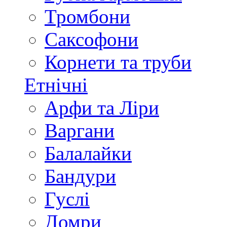
Тромбони
Саксофони
Корнети та труби
Етнічні
Арфи та Ліри
Варгани
Балалайки
Бандури
Гуслі
Домри