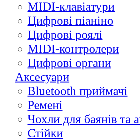
MIDI-клавіатури
Цифрові піаніно
Цифрові роялі
MIDI-контролери
Цифрові органи
Аксесуари
Bluetooth приймачі
Ремені
Чохли для баянів та 
Стійки