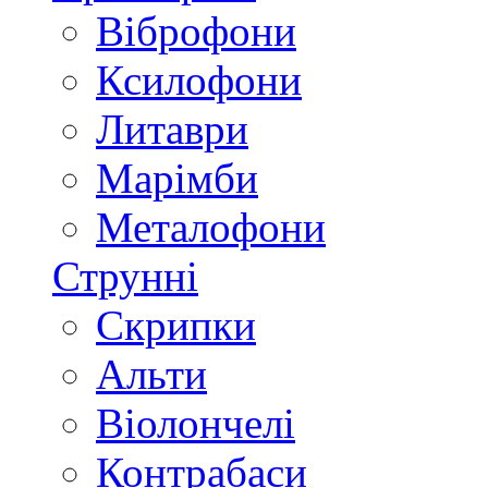
Віброфони
Ксилофони
Литаври
Марімби
Металофони
Струнні
Скрипки
Альти
Віолончелі
Контрабаси