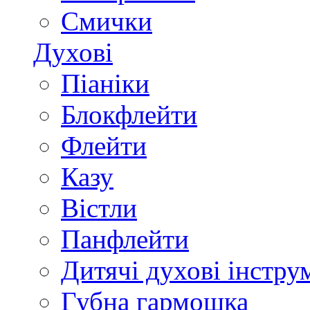
Смички
Духові
Піаніки
Блокфлейти
Флейти
Казу
Вістли
Панфлейти
Дитячі духові інстру
Губна гармошка