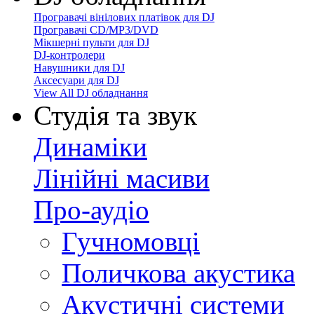
Програвачі вінілових платівок для DJ
Програвачі CD/MP3/DVD
Мікшерні пульти для DJ
DJ-контролери
Навушники для DJ
Аксесуари для DJ
View All DJ обладнання
Студія та звук
Динаміки
Лінійні масиви
Про-аудіо
Гучномовці
Поличкова акустика
Акустичні системи