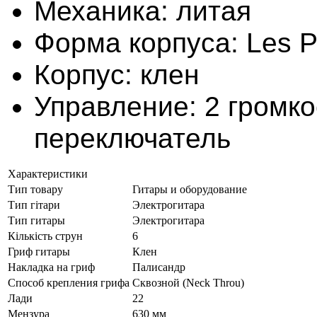
Механика: литая
Форма корпуса: Les P
Корпус: клен
Управление: 2 громко
переключатель
Характеристики
Тип товару
Гитары и оборудование
Тип гітари
Электрогитара
Тип гитары
Электрогитара
Кількість струн
6
Гриф гитары
Клен
Накладка на гриф
Палисандр
Способ крепления грифа
Сквозной (Neck Throu)
Лади
22
Мензура
630 мм