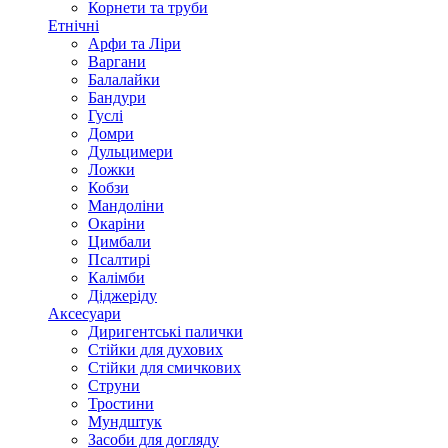
Корнети та труби
Етнічні
Арфи та Ліри
Варгани
Балалайки
Бандури
Гуслі
Домри
Дульцимери
Ложки
Кобзи
Мандоліни
Окаріни
Цимбали
Псалтирі
Калімби
Діджеріду
Аксесуари
Диригентські палички
Стійки для духових
Стійки для смичкових
Струни
Тростини
Мундштук
Засоби для догляду