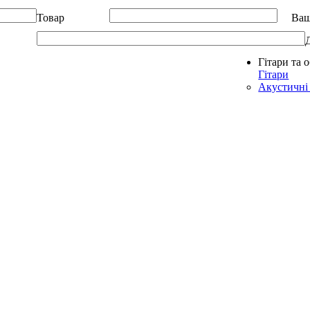
Товар
Ваш
Гітари та 
Allegro - Music: Музичні інструменти в Україні
Гітари
Акустичні 