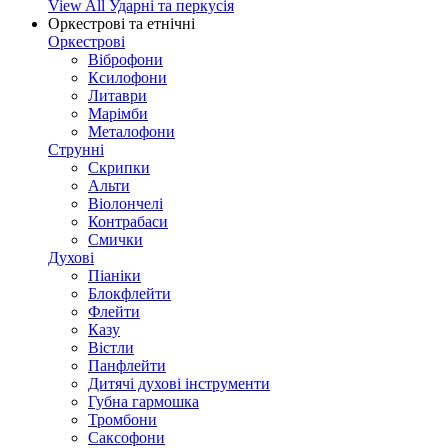
View All Ударні та перкусія
Оркестрові та етнічні
Оркестрові
Віброфони
Ксилофони
Литаври
Марімби
Металофони
Струнні
Скрипки
Альти
Віолончелі
Контрабаси
Смички
Духові
Піаніки
Блокфлейти
Флейти
Казу
Вістли
Панфлейти
Дитячі духові інструменти
Губна гармошка
Тромбони
Саксофони