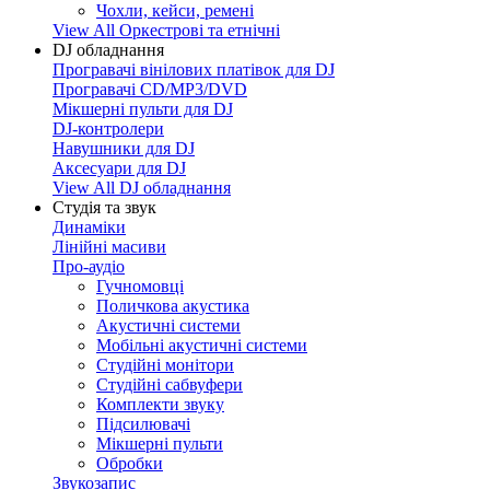
Чохли, кейси, ремені
View All Оркестрові та етнічні
DJ обладнання
Програвачі вінілових платівок для DJ
Програвачі CD/MP3/DVD
Мікшерні пульти для DJ
DJ-контролери
Навушники для DJ
Аксесуари для DJ
View All DJ обладнання
Студія та звук
Динаміки
Лінійні масиви
Про-аудіо
Гучномовці
Поличкова акустика
Акустичні системи
Мобільні акустичні системи
Студійні монітори
Студійні сабвуфери
Комплекти звуку
Підсилювачі
Мікшерні пульти
Обробки
Звукозапис