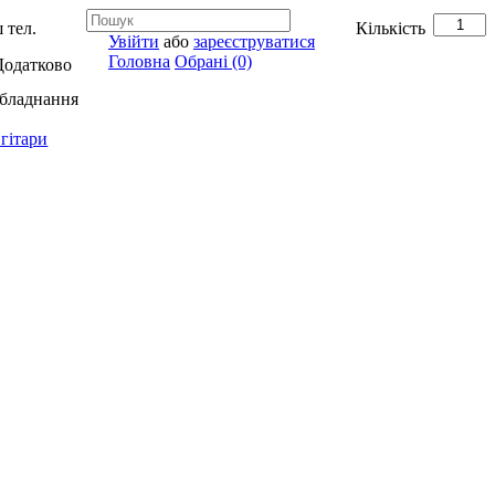
 тел.
Кількість
Увійти
або
зареєструватися
Головна
Обрані (0)
Додатково
обладнання
гітари