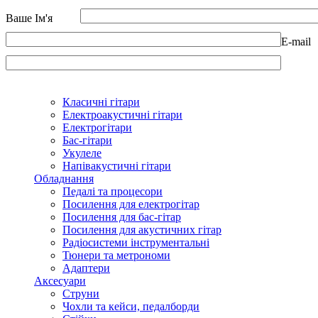
Ваше Ім'я
E-mail
Класичні гітари
Електроакустичні гітари
Електрогітари
Бас-гітари
Укулеле
Напівакустичні гітари
Обладнання
Педалі та процесори
Посилення для електрогітар
Посилення для бас-гітар
Посилення для акустичних гітар
Радіосистеми інструментальні
Тюнери та метрономи
Адаптери
Аксесуари
Струни
Чохли та кейси, педалборди