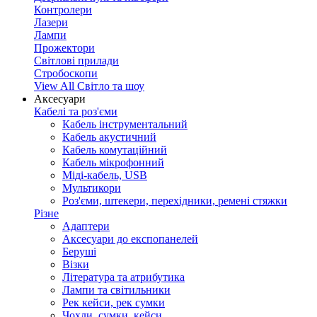
Контролери
Лазери
Лампи
Прожектори
Світлові прилади
Стробоскопи
View All Світло та шоу
Аксесуари
Кабелі та роз'єми
Кабель інструментальний
Кабель акустичний
Кабель комутаційний
Кабель мікрофонний
Міді-кабель, USB
Мультикори
Роз'єми, штекери, перехідники, ремені стяжки
Різне
Адаптери
Аксесуари до експопанелей
Беруші
Візки
Література та атрибутика
Лампи та світильники
Рек кейси, рек сумки
Чохли, сумки, кейси