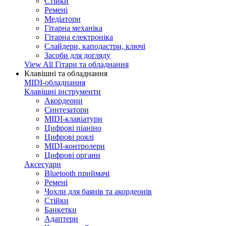
Стійки
Ремені
Медіатори
Гітарна механіка
Гітарна електроніка
Слайдери, каподастри, ключі
Засоби для догляду
View All Гітари та обладнання
Клавішні та обладнання
MIDI-обладнання
Клавішні інструменти
Акордеони
Синтезатори
MIDI-клавіатури
Цифрові піаніно
Цифрові роялі
MIDI-контролери
Цифрові органи
Аксесуари
Bluetooth приймачі
Ремені
Чохли для баянів та акордеонів
Стійки
Банкетки
Адаптери