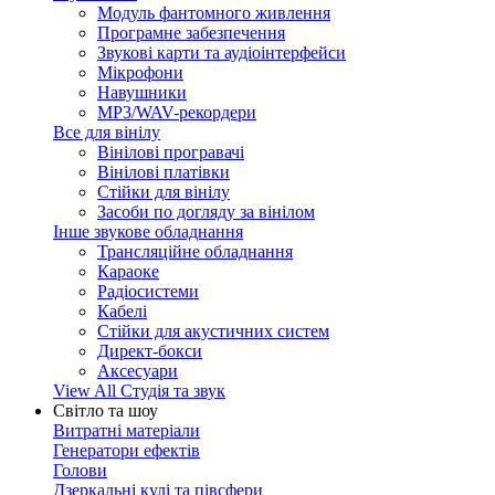
Модуль фантомного живлення
Програмне забезпечення
Звукові карти та аудіоінтерфейси
Мікрофони
Навушники
MP3/WAV-рекордери
Все для вінілу
Вінілові програвачі
Вінілові платівки
Стійки для вінілу
Засоби по догляду за вінілом
Інше звукове обладнання
Трансляційне обладнання
Караоке
Радіосистеми
Кабелі
Стійки для акустичних систем
Директ-бокси
Аксесуари
View All Студія та звук
Світло та шоу
Витратні матеріали
Генератори ефектів
Голови
Дзеркальні кулі та півсфери