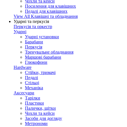
Чохли та кейси
Посилення для клавішних
Педалі для клавішних
View All Клавішні та обладнання
Ударні та перкусія
Перкусія та оркестр
Ударні
Ударні установки
Барабани
Перкусія
Тренувальне обладнання
Маршові барабани
Глюкофони
Hardware
Стійки, тримачі
Педалі
Стільці
Механіка
Аксесуари
Тарілки
Пластики
Палички, щітки
Чохли та кейси
Засоби для догляду
Метрономи