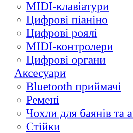
MIDI-клавіатури
Цифрові піаніно
Цифрові роялі
MIDI-контролери
Цифрові органи
Аксесуари
Bluetooth приймачі
Ремені
Чохли для баянів та 
Стійки