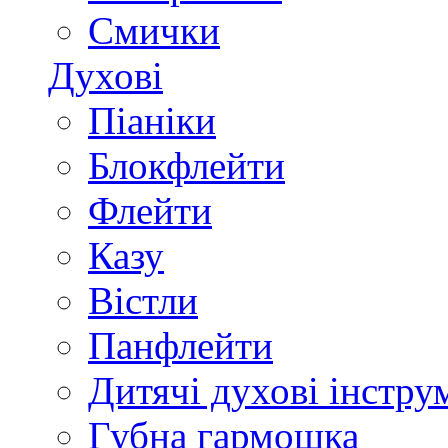
Смички
Духові
Піаніки
Блокфлейти
Флейти
Казу
Вістли
Панфлейти
Дитячі духові інстру
Губна гармошка