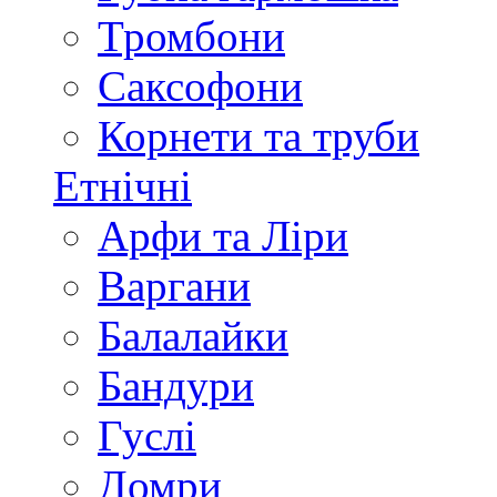
Тромбони
Саксофони
Корнети та труби
Етнічні
Арфи та Ліри
Варгани
Балалайки
Бандури
Гуслі
Домри