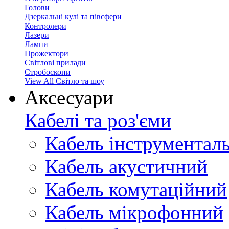
Голови
Дзеркальні кулі та півсфери
Контролери
Лазери
Лампи
Прожектори
Світлові прилади
Стробоскопи
View All Світло та шоу
Аксесуари
Кабелі та роз'єми
Кабель інструментал
Кабель акустичний
Кабель комутаційний
Кабель мікрофонний