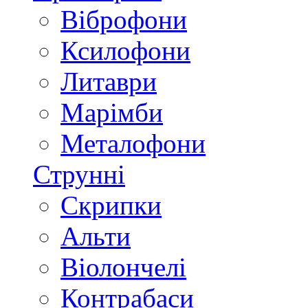
Віброфони
Ксилофони
Литаври
Марімби
Металофони
Струнні
Скрипки
Альти
Віолончелі
Контрабаси