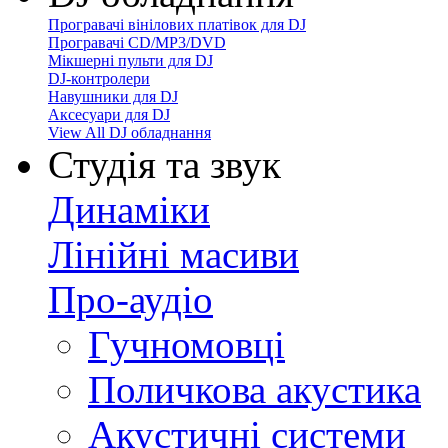
Програвачі вінілових платівок для DJ
Програвачі CD/MP3/DVD
Мікшерні пульти для DJ
DJ-контролери
Навушники для DJ
Аксесуари для DJ
View All DJ обладнання
Студія та звук
Динаміки
Лінійні масиви
Про-аудіо
Гучномовці
Поличкова акустика
Акустичні системи