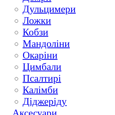
Дульцимери
Ложки
Кобзи
Мандоліни
Окаріни
Цимбали
Псалтирі
Калімби
Діджеріду
Аксесуари