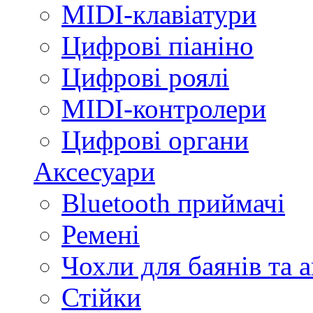
MIDI-клавіатури
Цифрові піаніно
Цифрові роялі
MIDI-контролери
Цифрові органи
Аксесуари
Bluetooth приймачі
Ремені
Чохли для баянів та 
Стійки