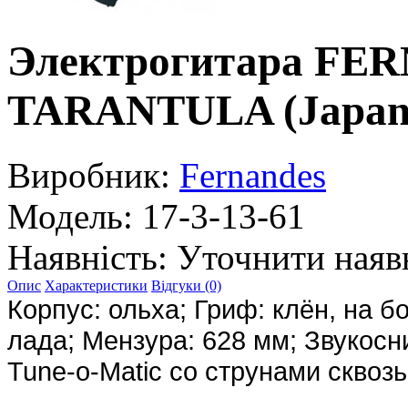
Электрогитара F
TARANTULA (Japan
Виробник:
Fernandes
Модель:
17-3-13-61
Наявність:
Уточнити наяв
Опис
Характеристики
Відгуки (0)
Корпус: ольха; Гриф: клён, на б
лада; Мензура: 628 мм; Звукос
Tune-o-Matic со струнами сквоз