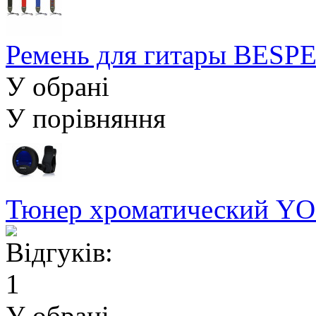
Ремень для гитары BES
У обрані
У порівняння
Тюнер хроматический YO
У обрані