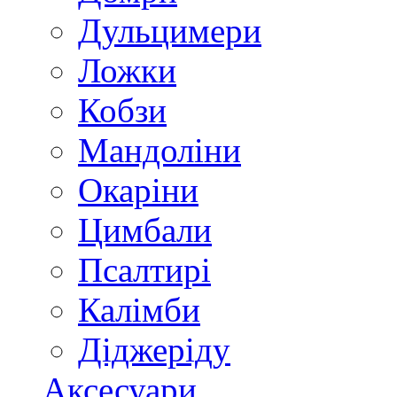
Дульцимери
Ложки
Кобзи
Мандоліни
Окаріни
Цимбали
Псалтирі
Калімби
Діджеріду
Аксесуари