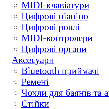
MIDI-клавіатури
Цифрові піаніно
Цифрові роялі
MIDI-контролери
Цифрові органи
Аксесуари
Bluetooth приймачі
Ремені
Чохли для баянів та 
Стійки