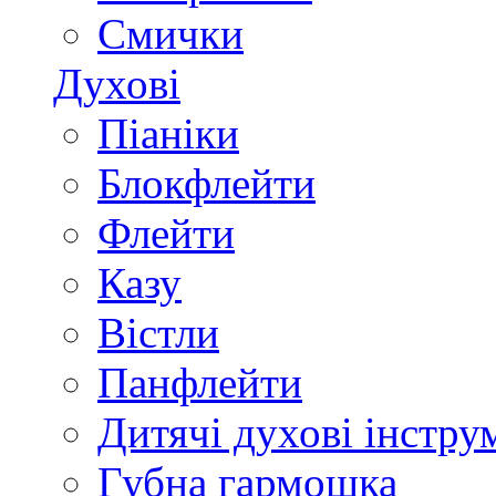
Смички
Духові
Піаніки
Блокфлейти
Флейти
Казу
Вістли
Панфлейти
Дитячі духові інстру
Губна гармошка