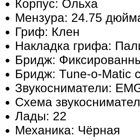
Корпус:
Ольха
Мензура:
24.75 дюйм
Гриф:
Клен
Накладка грифа:
Пал
Бридж:
Фиксированн
Бридж:
Tune-o-Matic 
Звукосниматели:
EMG
Схема звукоснимател
Лады:
22
Механика:
Чёрная