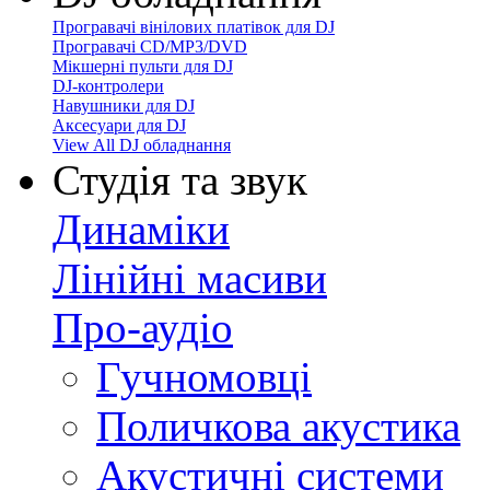
Програвачі вінілових платівок для DJ
Програвачі CD/MP3/DVD
Мікшерні пульти для DJ
DJ-контролери
Навушники для DJ
Аксесуари для DJ
View All DJ обладнання
Студія та звук
Динаміки
Лінійні масиви
Про-аудіо
Гучномовці
Поличкова акустика
Акустичні системи