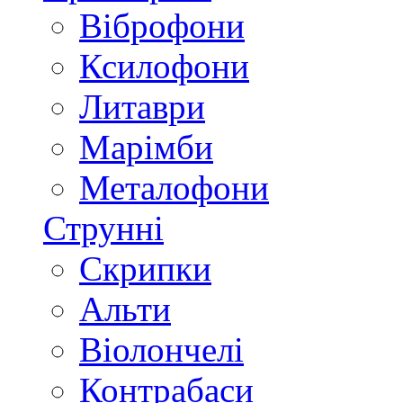
Віброфони
Ксилофони
Литаври
Марімби
Металофони
Струнні
Скрипки
Альти
Віолончелі
Контрабаси