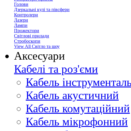
Голови
Дзеркальні кулі та півсфери
Контролери
Лазери
Лампи
Прожектори
Світлові прилади
Стробоскопи
View All Світло та шоу
Аксесуари
Кабелі та роз'єми
Кабель інструментал
Кабель акустичний
Кабель комутаційний
Кабель мікрофонний