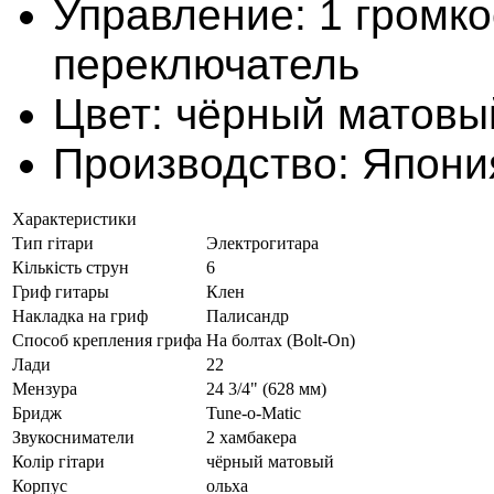
Управление:
1 громко
переключатель
Цвет:
чёрный матовы
Производство:
Япони
Характеристики
Тип гітари
Электрогитара
Кількість струн
6
Гриф гитары
Клен
Накладка на гриф
Палисандр
Способ крепления грифа
На болтах (Bolt-On)
Лади
22
Мензура
24 3/4" (628 мм)
Бридж
Tune-o-Matic
Звукосниматели
2 хамбакера
Колір гітари
чёрный матовый
Корпус
ольха