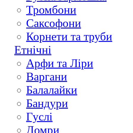
Тромбони
Саксофони
Корнети та труби
Етнічні
Арфи та Ліри
Варгани
Балалайки
Бандури
Гуслі
Домри