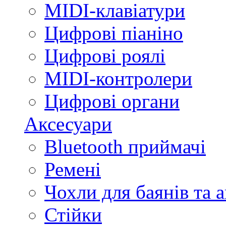
MIDI-клавіатури
Цифрові піаніно
Цифрові роялі
MIDI-контролери
Цифрові органи
Аксесуари
Bluetooth приймачі
Ремені
Чохли для баянів та 
Стійки