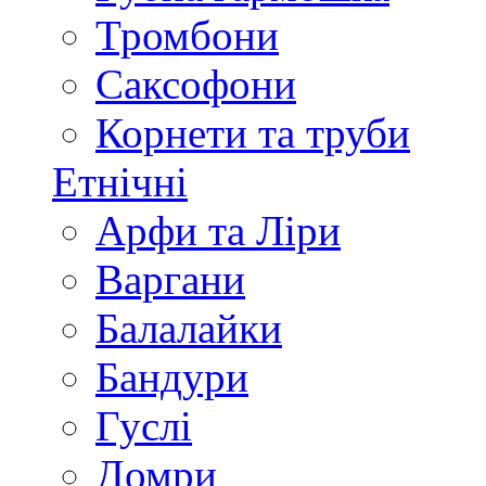
Тромбони
Саксофони
Корнети та труби
Етнічні
Арфи та Ліри
Варгани
Балалайки
Бандури
Гуслі
Домри