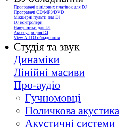
Програвачі вінілових платівок для DJ
Програвачі CD/MP3/DVD
Мікшерні пульти для DJ
DJ-контролери
Навушники для DJ
Аксесуари для DJ
View All DJ обладнання
Студія та звук
Динаміки
Лінійні масиви
Про-аудіо
Гучномовці
Поличкова акустика
Акустичні системи