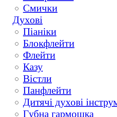
Смички
Духові
Піаніки
Блокфлейти
Флейти
Казу
Вістли
Панфлейти
Дитячі духові інстру
Губна гармошка