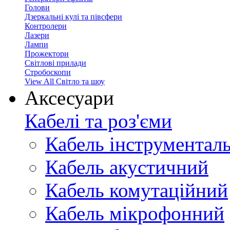
Голови
Дзеркальні кулі та півсфери
Контролери
Лазери
Лампи
Прожектори
Світлові прилади
Стробоскопи
View All Світло та шоу
Аксесуари
Кабелі та роз'єми
Кабель інструментал
Кабель акустичний
Кабель комутаційний
Кабель мікрофонний