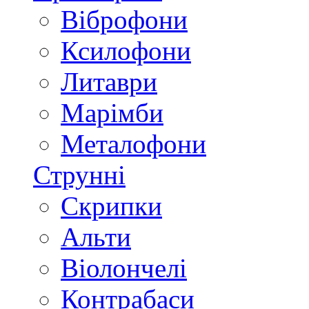
Віброфони
Ксилофони
Литаври
Марімби
Металофони
Струнні
Скрипки
Альти
Віолончелі
Контрабаси