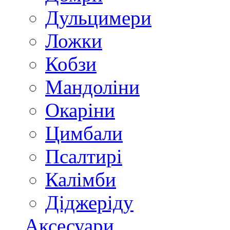
Дульцимери
Ложки
Кобзи
Мандоліни
Окаріни
Цимбали
Псалтирі
Калімби
Діджеріду
Аксесуари