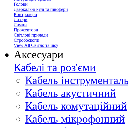
Голови
Дзеркальні кулі та півсфери
Контролери
Лазери
Лампи
Прожектори
Світлові прилади
Стробоскопи
View All Світло та шоу
Аксесуари
Кабелі та роз'єми
Кабель інструментал
Кабель акустичний
Кабель комутаційний
Кабель мікрофонний