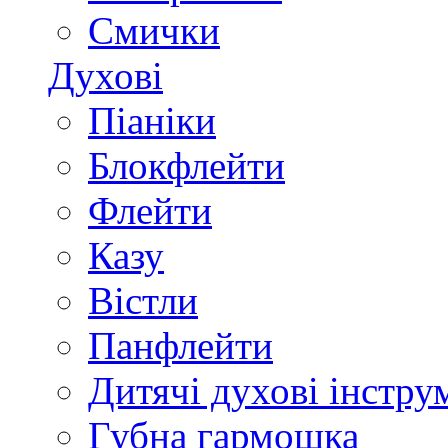
Смички
Духові
Піаніки
Блокфлейти
Флейти
Казу
Вістли
Панфлейти
Дитячі духові інстру
Губна гармошка