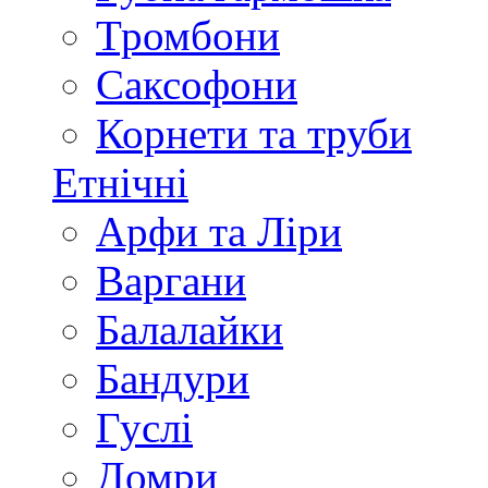
Тромбони
Саксофони
Корнети та труби
Етнічні
Арфи та Ліри
Варгани
Балалайки
Бандури
Гуслі
Домри