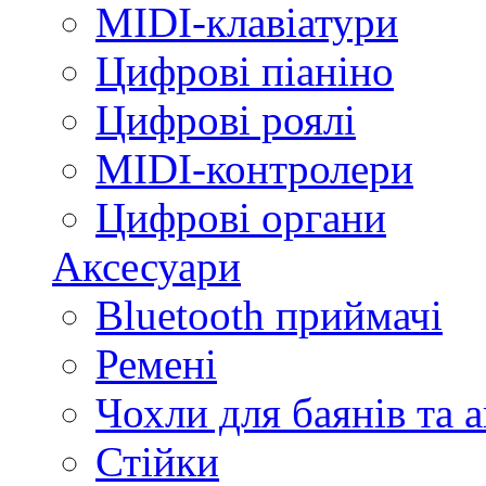
MIDI-клавіатури
Цифрові піаніно
Цифрові роялі
MIDI-контролери
Цифрові органи
Аксесуари
Bluetooth приймачі
Ремені
Чохли для баянів та 
Стійки