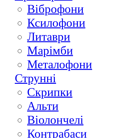
Віброфони
Ксилофони
Литаври
Марімби
Металофони
Струнні
Скрипки
Альти
Віолончелі
Контрабаси