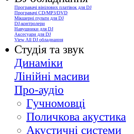
Програвачі вінілових платівок для DJ
Програвачі CD/MP3/DVD
Мікшерні пульти для DJ
DJ-контролери
Навушники для DJ
Аксесуари для DJ
View All DJ обладнання
Студія та звук
Динаміки
Лінійні масиви
Про-аудіо
Гучномовці
Поличкова акустика
Акустичні системи