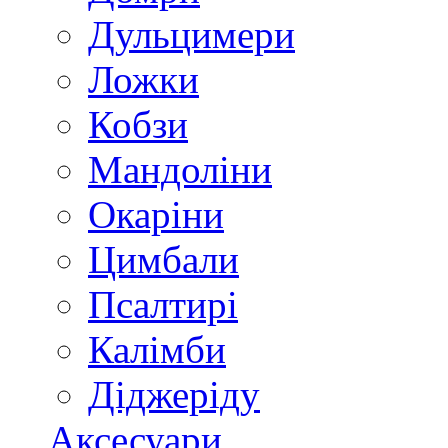
Дульцимери
Ложки
Кобзи
Мандоліни
Окаріни
Цимбали
Псалтирі
Калімби
Діджеріду
Аксесуари