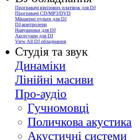
Програвачі вінілових платівок для DJ
Програвачі CD/MP3/DVD
Мікшерні пульти для DJ
DJ-контролери
Навушники для DJ
Аксесуари для DJ
View All DJ обладнання
Студія та звук
Динаміки
Лінійні масиви
Про-аудіо
Гучномовці
Поличкова акустика
Акустичні системи