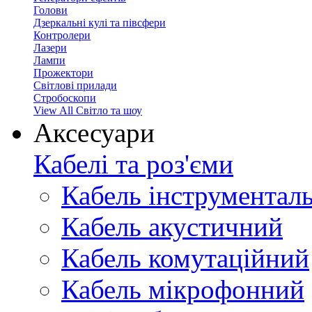
Голови
Дзеркальні кулі та півсфери
Контролери
Лазери
Лампи
Прожектори
Світлові прилади
Стробоскопи
View All Світло та шоу
Аксесуари
Кабелі та роз'єми
Кабель інструментал
Кабель акустичний
Кабель комутаційний
Кабель мікрофонний