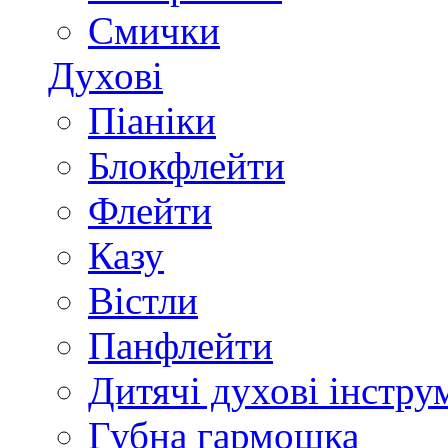
Смички
Духові
Піаніки
Блокфлейти
Флейти
Казу
Вістли
Панфлейти
Дитячі духові інстру
Губна гармошка