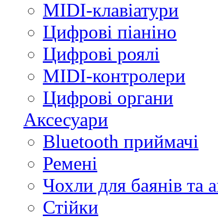
MIDI-клавіатури
Цифрові піаніно
Цифрові роялі
MIDI-контролери
Цифрові органи
Аксесуари
Bluetooth приймачі
Ремені
Чохли для баянів та 
Стійки