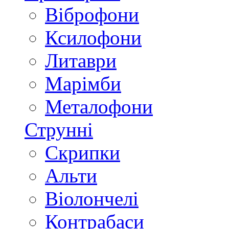
Віброфони
Ксилофони
Литаври
Марімби
Металофони
Струнні
Скрипки
Альти
Віолончелі
Контрабаси