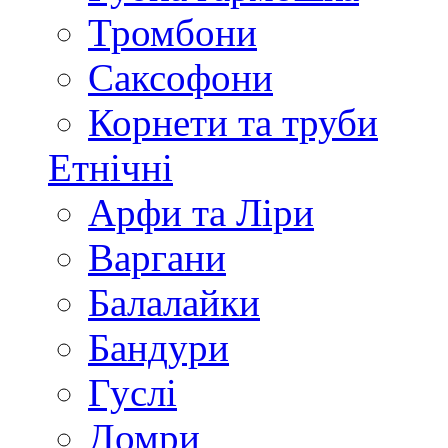
Тромбони
Саксофони
Корнети та труби
Етнічні
Арфи та Ліри
Варгани
Балалайки
Бандури
Гуслі
Домри