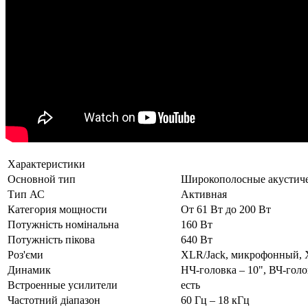
Характеристики
Основной тип
Широкополосные акустиче
Тип АС
Активная
Категория мощности
От 61 Вт до 200 Вт
Потужність номінальна
160 Вт
Потужність пікова
640 Вт
Роз'єми
XLR/Jack, микрофонный,
Динамик
НЧ-головка – 10", ВЧ-голо
Встроенные усилители
есть
Частотний діапазон
60 Гц – 18 кГц