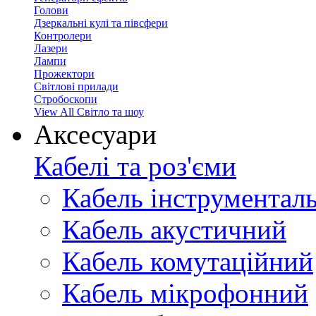
Голови
Дзеркальні кулі та півсфери
Контролери
Лазери
Лампи
Прожектори
Світлові прилади
Стробоскопи
View All Світло та шоу
Аксесуари
Кабелі та роз'єми
Кабель інструментал
Кабель акустичний
Кабель комутаційний
Кабель мікрофонний