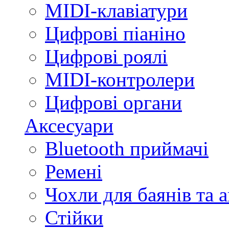
MIDI-клавіатури
Цифрові піаніно
Цифрові роялі
MIDI-контролери
Цифрові органи
Аксесуари
Bluetooth приймачі
Ремені
Чохли для баянів та 
Стійки