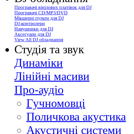
Програвачі вінілових платівок для DJ
Програвачі CD/MP3/DVD
Мікшерні пульти для DJ
DJ-контролери
Навушники для DJ
Аксесуари для DJ
View All DJ обладнання
Студія та звук
Динаміки
Лінійні масиви
Про-аудіо
Гучномовці
Поличкова акустика
Акустичні системи