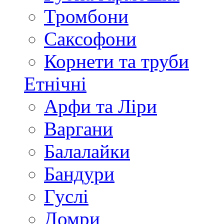
Тромбони
Саксофони
Корнети та труби
Етнічні
Арфи та Ліри
Варгани
Балалайки
Бандури
Гуслі
Домри