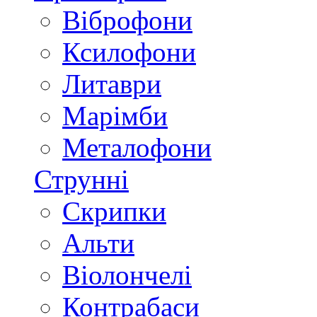
Віброфони
Ксилофони
Литаври
Марімби
Металофони
Струнні
Скрипки
Альти
Віолончелі
Контрабаси