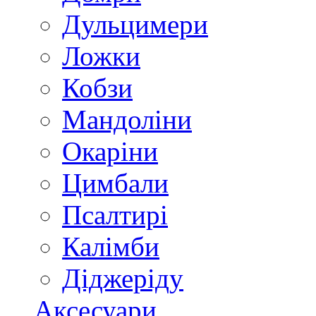
Дульцимери
Ложки
Кобзи
Мандоліни
Окаріни
Цимбали
Псалтирі
Калімби
Діджеріду
Аксесуари