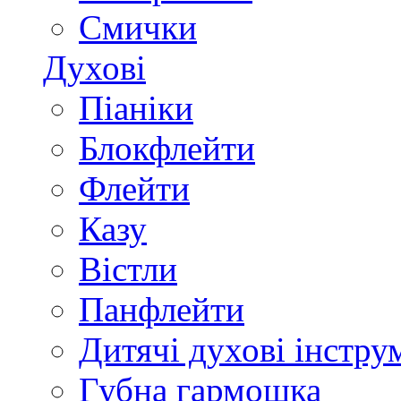
Смички
Духові
Піаніки
Блокфлейти
Флейти
Казу
Вістли
Панфлейти
Дитячі духові інстру
Губна гармошка