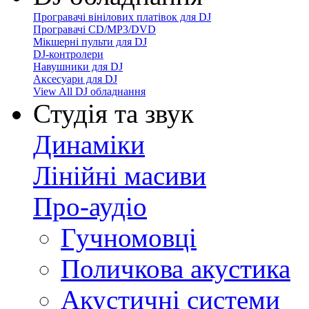
Програвачі вінілових платівок для DJ
Програвачі CD/MP3/DVD
Мікшерні пульти для DJ
DJ-контролери
Навушники для DJ
Аксесуари для DJ
View All DJ обладнання
Студія та звук
Динаміки
Лінійні масиви
Про-аудіо
Гучномовці
Поличкова акустика
Акустичні системи