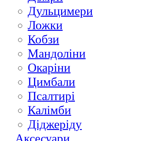
Дульцимери
Ложки
Кобзи
Мандоліни
Окаріни
Цимбали
Псалтирі
Калімби
Діджеріду
Аксесуари