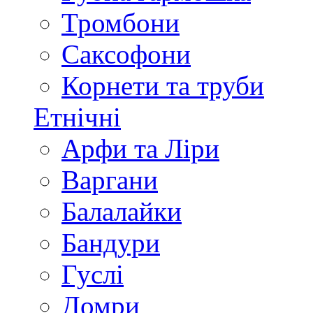
Тромбони
Саксофони
Корнети та труби
Етнічні
Арфи та Ліри
Варгани
Балалайки
Бандури
Гуслі
Домри