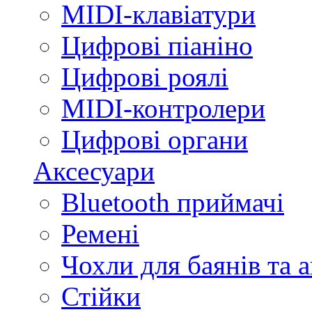
MIDI-клавіатури
Цифрові піаніно
Цифрові роялі
MIDI-контролери
Цифрові органи
Аксесуари
Bluetooth приймачі
Ремені
Чохли для баянів та 
Стійки