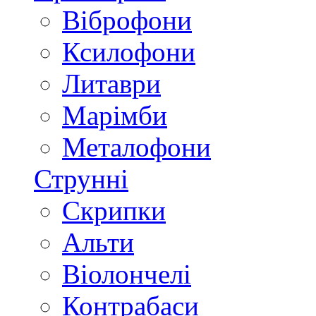
Віброфони
Ксилофони
Литаври
Марімби
Металофони
Струнні
Скрипки
Альти
Віолончелі
Контрабаси