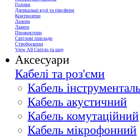
Голови
Дзеркальні кулі та півсфери
Контролери
Лазери
Лампи
Прожектори
Світлові прилади
Стробоскопи
View All Світло та шоу
Аксесуари
Кабелі та роз'єми
Кабель інструментал
Кабель акустичний
Кабель комутаційний
Кабель мікрофонний