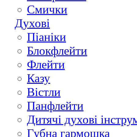
Смички
Духові
Піаніки
Блокфлейти
Флейти
Казу
Вістли
Панфлейти
Дитячі духові інстру
Губна гармошка